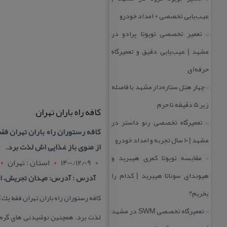
عیب‌یابی تخصصی + امداد خودرو
تعمیر تخصصی تویوتا پرادو در
::
مشهد | عیب‌یابی دقیق و تعمیرگاه
حرفه‌ای
چهار هتل‌ ستاره‌دار مشهد با فاصله
::
زیر 5 دقیقه تا حرم
كافه راه باران تهران
تعمیرگاه تخصصی رنو داستر در
::
كافه رستوران راه باران تهران ف
مشهد | ۱۰ سال تجربه و امداد خودرو
از منوی باز غذایی اش لذت برد.
مقایسه تویوتا كمری هیبرید و
::
1400/12/09
استان : تهران
هیوندای سوناتا هیبرید | كدام را
آدرس : آدرس: میدان تجریش، اب
بخریم؟
كافه رستوران راه باران تهران فقط یك
تعمیرگاه تخصصی SWM در مشهد
::
لذت برد. همچنین نوشیدنی های گرم 