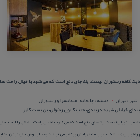
قط یك كافه رستوران نیست. یك جای دنج است كه می شود با خیال راحت ساعات
شهر : تهران
دسته : چایخانه , مهمانسرا و رستوران
تدای خیابان شهید دربندی، جنب كانون رضوان، بن بست گلبر
 كافه رستوران نیست. یك جای دنج است كه می شود با خیال راحت ساعاتی را آنجا با حال
راه باران همیشه محبوب مشتریانش بوده و می توانید بعد از نوش جان كردن غذایت