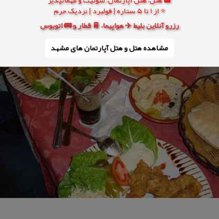
⭐ از 1 تا 5 ستاره | فولبرد | نزدیک حرم
رزرو آنلاین بلیط ✈️ هواپیما، 🚆 قطار و 🚌 اتوبوس
مشاهده هتل و هتل‌ آپارتمان های مشهد