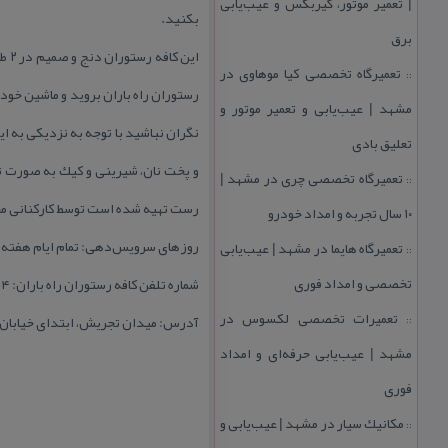
| تعمیر موتور، گیربكس و عیب‌یابی
بكنید.
برق
این
تعمیرگاه تخصصی كیا موهاوی در
::
رستوران راه باران بروید و ماشین خود
مشهد | عیب‌یابی و تعمیر موتور و
نگران نباشید با توجه به نزدیكی به ای
تعلیق بادی
و پخت نان، شیرینی و كیك به صورت تا
تعمیرگاه تخصصی چری در مشهد |
::
رست تهیه شده است توسط كاركنانی مج
۱۰ سال تجربه و امداد خودرو
روزهای سرویس‌دهی: تمام ایام هفته
تعمیرگاه هایما در مشهد | عیب‌یابی
::
تخصصی و امداد فوری
شماره تلفن كافه رستوران راه باران: ۲۲۷۴۷۹۴۴
تعمیرات تخصصی لكسوس در
آدرس: میدان تجریش، ابتدای خیابان 
::
مشهد | عیب‌یابی حرفه‌ای و امداد
فوری
مكانیك سیار در مشهد | عیب‌یابی و
::