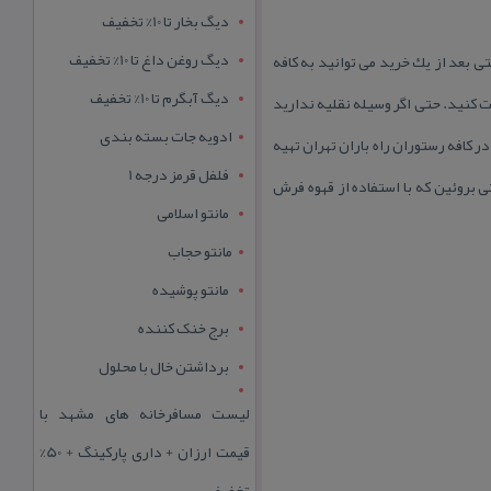
دیگ بخار تا 10% تخفیف
دیگ روغن داغ تا 10% تخفیف
س به راحتی بعد از یك خرید می توانید به كافه
دیگ آبگرم تا 10% تخفیف
ت كنید. حتی اگر وسیله نقلیه ندارید
ادویه جات بسته بندی
ر كافه رستوران راه باران تهران تهیه
فلفل قرمز درجه 1
 بروئین كه با استفاده از قهوه فرش
مانتو اسلامی
مانتو حجاب
مانتو پوشیده
برج خنک کننده
برداشتن خال با محلول
لیست مسافرخانه های مشهد با
قیمت ارزان + داری پارکینگ + 50%
تخفیف