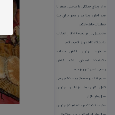
از ویلای جنگلی تا ساحلی، صفر تا
::
صد اجاره ویلا در رامسر برای یك
تعطیلات خاطره‌انگیز
تحصیل در فرانسه 2026؛ از انتخاب
::
دانشگاه تا اخذ ویزا گام به گام
خرید بهترین كفش مردانه
::
باكیفیت؛ راهنمای انتخاب كفش
رسمی، اسپرت و روزمره
پاور آنالایزر سه فاز چیست؟ بررسی
::
كامل كاربردها، مزایا و بهترین
مدل‌های بازار
خرید كت تك مردانه شیك | بهترین
::
مدل‌ها برای استایل رسمی و كژوال