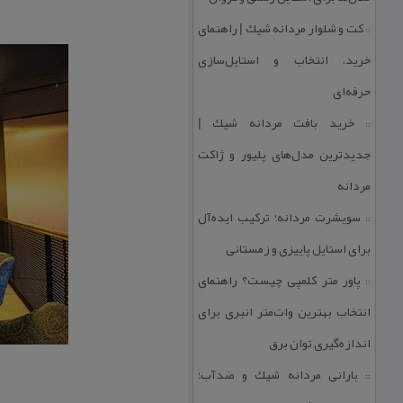
كت و شلوار مردانه شیك | راهنمای
::
خرید، انتخاب و استایل‌سازی
حرفه‌ای
خرید بافت مردانه شیك |
::
جدیدترین مدل‌های پلیور و ژاكت
مردانه
سویشرت مردانه؛ تركیب ایده‌آل
::
برای استایل پاییزی و زمستانی
پاور متر كلمپی چیست؟ راهنمای
::
انتخاب بهترین وات‌متر انبری برای
اندازه‌گیری توان برق
بارانی مردانه شیك و ضدآب؛
::