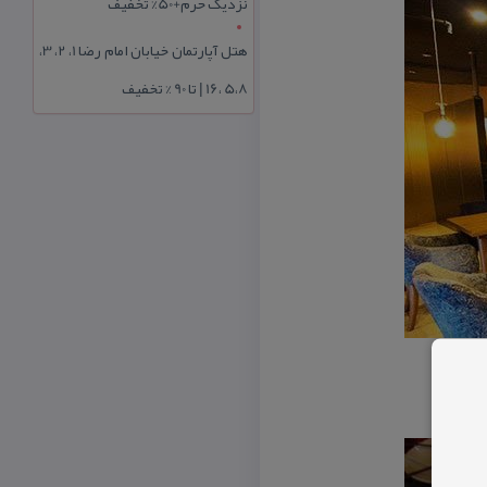
نزدیک حرم+50% تخفیف
هتل آپارتمان خیابان امام رضا 1، 2، 3،
5،8 ،16 | تا 90 % تخفیف