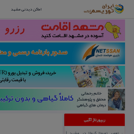
اماکن دیدنی مشهد
ریپورتاژ آگهی
تعمیر تویوتا كرولا در مشهد |
::