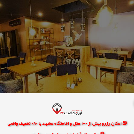
🎁 امکان رزرو بیش از 1000 هتل و اقامتگاه مشهد با 80% تخفیف واقعی
🏨 هتل، هتل آپارتمان، سوئیت و مهمانپذیر