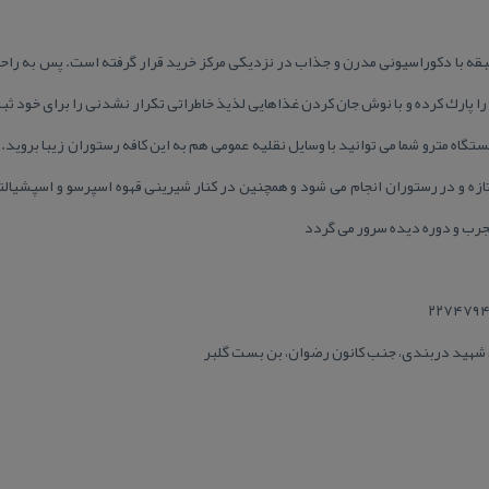
 كافه رستوران دنج و صمیم در ۲ طبقه با دكوراسیونی مدرن و جذاب در نزدیكی مركز خرید قرار گرفته است. پ
 را پارك كرده و با نوش جان كردن غذاهایی لذیذ خاطراتی تكرار نشدنی را برای خود ثب
ستگاه مترو شما می توانید با وسایل نقلیه عمومی هم به این كافه رستوران زیبا بروید. د
زه و در رستوران انجام می شود و همچنین در كنار شیرینی قهوه اسپرسو و اسپشیالتی
رب و دوره دیده سرور می گردد
شهید دربندی، جنب كانون رضوان، بن بست گلبر