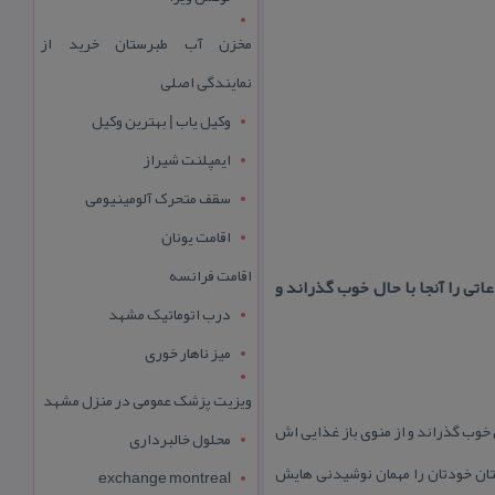
مخزن آب طبرستان خرید از
نمایندگی اصلی
وکیل یاب | بهترین وکیل
ایمپلنت شیراز
سقف متحرک آلومینیومی
اقامت یونان
اقامت فرانسه
ی را آنجا با حال خوب گذراند و
درب اتوماتیک مشهد
میز ناهار خوری
ویزیت پزشک عمومی در منزل مشهد
 خوب گذراند و از منوی باز غذایی اش
محلول خالبرداری
ان خودتان را مهمان نوشیدنی هایش
exchange montreal