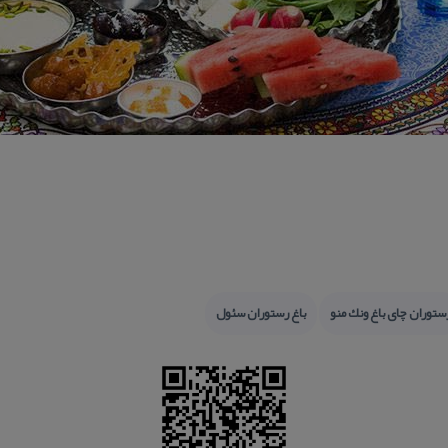
ستوران چای باغ ونك منو
باغ رستوران سئول