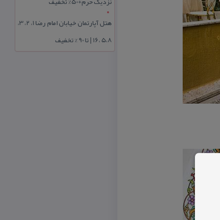
نزدیک حرم+50% تخفیف
هتل آپارتمان خیابان امام رضا 1، 2، 3،
5،8 ،16 | تا 90 % تخفیف