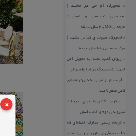
تعمیرگاه ام جی در مشهد |
::
عیب‌یابی تخصصی و تعمیرات
حرفه‌ای MG با ۱۰ سال سابقه
تعمیرگاه هیوندای كیا در مشهد |
::
مركز تخصصی با ۱۰ سال تجربه
ریوان كمپ، تعهد به تحویل امن
::
تجهیزات كمپینگ در شرایط بحرانی
فریت بار از ایران به دبی؛ راهنمای
::
كامل صفر تا صد
×
بهترین كشورها برای دریافت
::
شهروندی دوم و اقامت آسان
ترجمه رسمی مدارك؛ نقطه‌ای كه
::
دقت حقوقی از زبان جلوتر می‌ایستد