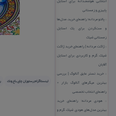
انتخابی هوشمندانه برای استایل
پاییزی و زمستانی
پالتو مردانه؛ راهنمای خرید، مدل‌ها
::
و ست‌كردن برای یك استایل
زمستانی شیك
ژاكت مردانه | راهنمای خرید ژاكت
::
شیك، گرم و كاربردی برای استایل
آقایان
خرید تستر عایق آنالوگ | بررسی
::
اینستاگرام رستوران چای باغ ونك
ر
بهترین میگرهای آنالوگ بازار +
راهنمای انتخاب تخصصی
هودی مردانه؛ راهنمای خرید
::
بهترین مدل‌های هودی شیك، گرم و