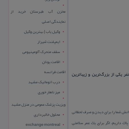
مخزن آب طبرستان خرید از
نمایندگی اصلی
وکیل یاب | بهترین وکیل
ایمپلنت شیراز
سقف متحرک آلومینیومی
اقامت یونان
اقامت فرانسه
كافه رستوران دارای فضای باز بسیار زیبایی می باشد. كافه رستوران چای باغ تهران با ظرفیت ۱۰۰۰ نفر یكی از بزرگ‌ترین و زیباترین
درب اتوماتیک مشهد
میز ناهار خوری
ویزیت پزشک عمومی در منزل مشهد
رانش شما را برای دیدن و صرف لحظاتی
محلول خالبرداری
اك داریم، اگر برای یك عمر سلامتی
exchange montreal