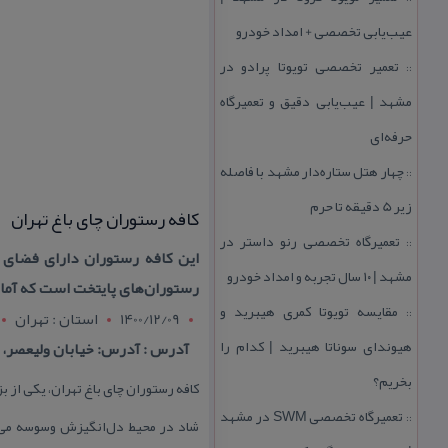
عیب‌یابی تخصصی + امداد خودرو
تعمیر تخصصی تویوتا پرادو در
::
مشهد | عیب‌یابی دقیق و تعمیرگاه
حرفه‌ای
چهار هتل‌ ستاره‌دار مشهد با فاصله
::
زیر 5 دقیقه تا حرم
كافه رستوران چای باغ تهران
تعمیرگاه تخصصی رنو داستر در
::
مشهد | ۱۰ سال تجربه و امداد خودرو
رستوران‌های پایتخت است كه آماد
مقایسه تویوتا كمری هیبرید و
::
1400/12/09
استان : تهران
هیوندای سوناتا هیبرید | كدام را
آدرس : آدرس: خیابان ولیعصر، بالاتر از میدان
بخریم؟
كافه رستوران چای باغ تهران، یكی از 
تعمیرگاه تخصصی SWM در مشهد
::
شاد در محیط دل‌انگیزش وسوسه می‌كن