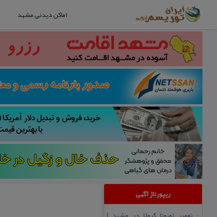
اماکن دیدنی مشهد
ریپورتاژ آگهی
تعمیر تویوتا كرولا در مشهد |
::