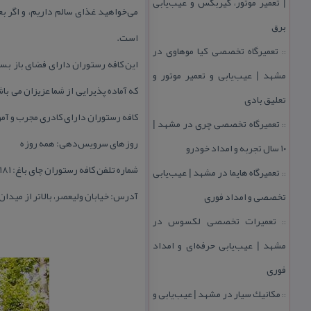
| تعمیر موتور، گیربكس و عیب‌یابی
می‌خواهید غذای سالم داریم، و اگر 
برق
است.
تعمیرگاه تخصصی كیا موهاوی در
::
مشهد | عیب‌یابی و تعمیر موتور و
كه آماده پذیرایی از شما عزیزان می ب
تعلیق بادی
كافه رستوران دارای كادری مجرب و آ
تعمیرگاه تخصصی چری در مشهد |
::
روزهای سرویس‌دهی: همه روزه
۱۰ سال تجربه و امداد خودرو
شماره تلفن كافه رستوران چای باغ: ۸۸۸۸۴۱۸۱ – ۸۸۶۴۰۶۶۵
تعمیرگاه هایما در مشهد | عیب‌یابی
::
آدرس: خیابان ولیعصر، بالاتر از میدان ونك،‌خیابان عطار،
تخصصی و امداد فوری
تعمیرات تخصصی لكسوس در
::
مشهد | عیب‌یابی حرفه‌ای و امداد
فوری
مكانیك سیار در مشهد | عیب‌یابی و
::