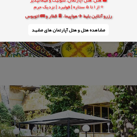
⭐ از 1 تا 5 ستاره | فولبرد | نزدیک حرم
رزرو آنلاین بلیط ✈️ هواپیما، 🚆 قطار و 🚌 اتوبوس
مشاهده هتل و هتل‌ آپارتمان های مشهد