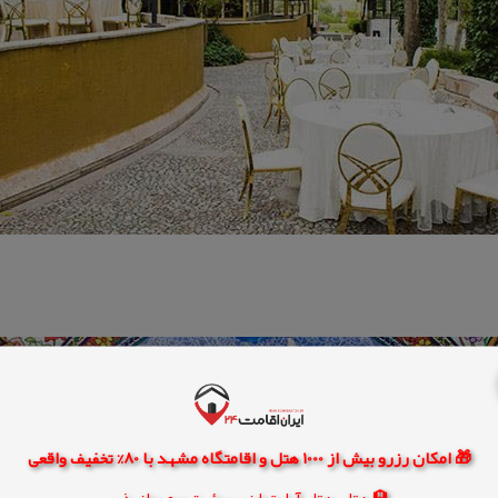
🎁 امکان رزرو بیش از 1000 هتل و اقامتگاه مشهد با 80% تخفیف واقعی
🏨 هتل، هتل آپارتمان، سوئیت و مهمانپذیر