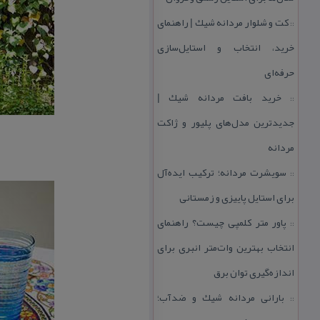
كت و شلوار مردانه شیك | راهنمای
::
خرید، انتخاب و استایل‌سازی
حرفه‌ای
خرید بافت مردانه شیك |
::
جدیدترین مدل‌های پلیور و ژاكت
مردانه
سویشرت مردانه؛ تركیب ایده‌آل
::
برای استایل پاییزی و زمستانی
پاور متر كلمپی چیست؟ راهنمای
::
انتخاب بهترین وات‌متر انبری برای
اندازه‌گیری توان برق
بارانی مردانه شیك و ضدآب؛
::