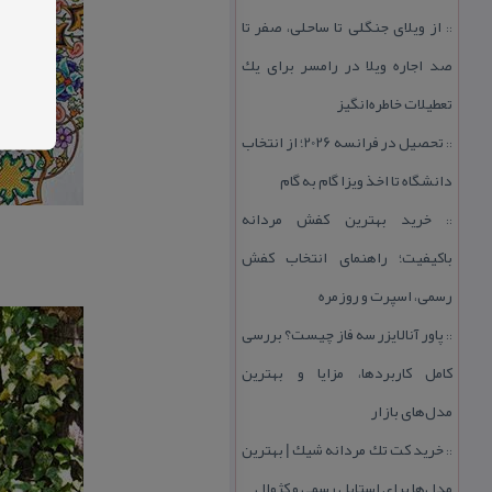
از ویلای جنگلی تا ساحلی، صفر تا
::
صد اجاره ویلا در رامسر برای یك
تعطیلات خاطره‌انگیز
تحصیل در فرانسه 2026؛ از انتخاب
::
دانشگاه تا اخذ ویزا گام به گام
خرید بهترین كفش مردانه
::
باكیفیت؛ راهنمای انتخاب كفش
رسمی، اسپرت و روزمره
پاور آنالایزر سه فاز چیست؟ بررسی
::
كامل كاربردها، مزایا و بهترین
مدل‌های بازار
خرید كت تك مردانه شیك | بهترین
::
مدل‌ها برای استایل رسمی و كژوال