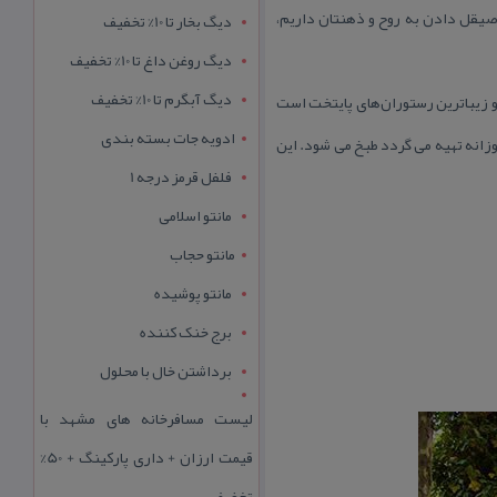
صیقل دادن به روح و ذهنتان داریم،
دیگ بخار تا 10% تخفیف
دیگ روغن داغ تا 10% تخفیف
دیگ آبگرم تا 10% تخفیف
ه رستوران چای باغ تهران با ظرفیت ۱۰۰۰ نفر یكی از بزرگ‌ترین و زیباترین رستوران‌های پایتخت است
ادویه جات بسته بندی
وزانه تهیه می گردد طبخ می شود. این
فلفل قرمز درجه 1
مانتو اسلامی
مانتو حجاب
مانتو پوشیده
برج خنک کننده
برداشتن خال با محلول
لیست مسافرخانه های مشهد با
قیمت ارزان + داری پارکینگ + 50%
تخفیف