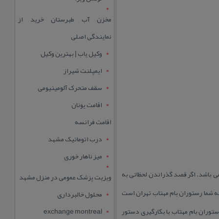
مخزن آب طبرستان خرید از
نمایندگی اصلی
وکیل یاب | بهترین وکیل
ایمپلنت شیراز
سقف متحرک آلومینیومی
اقامت یونان
اقامت فرانسه
درب اتوماتیک مشهد
میز ناهار خوری
شما عزیزان می باشد. اگر قصد گذراندن لحظاتی به
ویزیت پزشک عمومی در منزل مشهد
ه شما رستوران بام مهتاب تهران است
محلول خالبرداری
توران بام مهتاب با بكارگیری دستور
exchange montreal