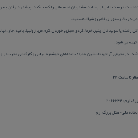
ه است درصد بالایی از رضایت مشتریان تخفیفانی را كسب كند. پیشنهاد رفتن به رست
خاص در یك رستوران خاص و شیك هستید.
 رشته یا سوپ، نان، پنیر، خرما، گردو، سبزی خوردن، كره، مربا،زولبیا، بامیه، چای، ن
 تهیه می شود.
د ، در محیطی آرام و دلنشین همراه با غذاهای خوشمزه ایرانی و كاركنانی مجرب از و
 تا ساعت ۲۴
م: ۲۲۶۶۶۴۴
بخانه ملی-هتل بزرگ ارم