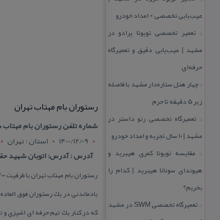
عیب‌یابی تخصصی + امداد خودرو
تعمیر تخصصی تویوتا پرادو در
::
مشهد | عیب‌یابی دقیق و تعمیرگاه
حرفه‌ای
چهار هتل‌ ستاره‌دار مشهد با فاصله
::
زیر 5 دقیقه تا حرم
رستوران بام مهتاب تهران
تعمیرگاه تخصصی رنو داستر در
::
شماره تلفن رستوران بام مهتاب هتل بز
مشهد | ۱۰ سال تجربه و امداد خودرو
1400/12/09
استان : تهران
مقایسه تویوتا كمری هیبرید و
آدرس : آدرس: اتوبان شهید حقان
::
هیوندای سوناتا هیبرید | كدام را
بخریم؟
یادماندنی در یك رستوران فوق العاده
تعمیرگاه تخصصی SWM در مشهد
::
كه در كنار یك تیم حرفه ای اشپزی و 