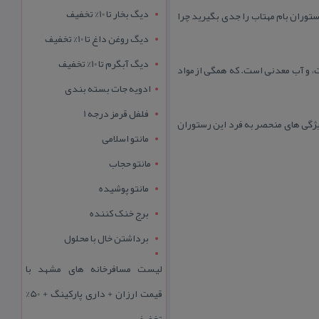
دیگ بخار تا 10% تخفیف
وران بام مهتاب را جدی بگیرید چرا
دیگ روغن داغ تا 10% تخفیف
دیگ آبگرم تا 10% تخفیف
بات، و آب معدنی است. كه همگی ازمواد
ادویه جات بسته بندی
فلفل قرمز درجه 1
یژگی های منحصر به فرد این رستوران
مانتو اسلامی
مانتو حجاب
مانتو پوشیده
برج خنک کننده
برداشتن خال با محلول
لیست مسافرخانه های مشهد با
قیمت ارزان + داری پارکینگ + 50%
تخفیف