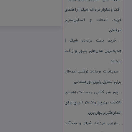
كت و شلوار مردانه شیك | راهنمای
::
خرید، انتخاب و استایل‌سازی
حرفه‌ای
خرید بافت مردانه شیك |
::
جدیدترین مدل‌های پلیور و ژاكت
مردانه
سویشرت مردانه؛ تركیب ایده‌آل
::
برای استایل پاییزی و زمستانی
پاور متر كلمپی چیست؟ راهنمای
::
انتخاب بهترین وات‌متر انبری برای
اندازه‌گیری توان برق
بارانی مردانه شیك و ضدآب؛
::