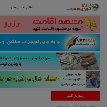
اماکن دیدنی مشهد
ریپورتاژ آگهی
تعمیر تویوتا كرولا در مشهد |
::