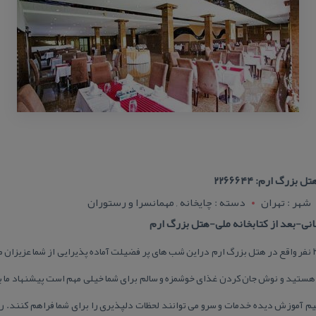
رگ ارم: ۲۲۶۶۶۴۴
شهر : تهران
دسته : چایخانه , مهمانسرا و رستوران
ی-بعد از كتابخانه ملی-هتل بزرگ ارم
رستوران بام مهتاب تهران با ظرفیت ۲۰۰ نفر واقع در هتل بزرگ ارم دراین شب های پر فضیلت آماده پذیرایی از 
 هستید و نوش جان كردن غذای خوشمزه و سالم برای شما خیلی مهم است پیشنهاد ما ب
تیم آموزش دیده خدمات و سرو می توانند لحظات دلپذیری را برای شما فراهم كنند. رس