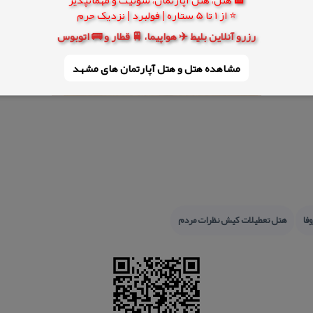
⭐ از 1 تا 5 ستاره | فولبرد | نزدیک حرم
رزرو آنلاین بلیط ✈️ هواپیما، 🚆 قطار و 🚌 اتوبوس
مشاهده هتل و هتل‌ آپارتمان های مشهد
فا
هتل تعطیلات كیش نظرات مردم