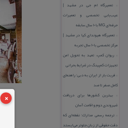
تعمیرگاه ام جی در مشهد |
::
عیب‌یابی تخصصی و تعمیرات
حرفه‌ای MG با ۱۰ سال سابقه
تعمیرگاه هیوندای كیا در مشهد |
::
مركز تخصصی با ۱۰ سال تجربه
ریوان كمپ، تعهد به تحویل امن
::
تجهیزات كمپینگ در شرایط بحرانی
فریت بار از ایران به دبی؛ راهنمای
::
كامل صفر تا صد
×
بهترین كشورها برای دریافت
::
شهروندی دوم و اقامت آسان
ترجمه رسمی مدارك؛ نقطه‌ای كه
::
دقت حقوقی از زبان جلوتر می‌ایستد