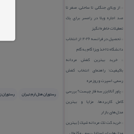
از ویلای جنگلی تا ساحلی، صفر تا
::
صد اجاره ویلا در رامسر برای یك
تعطیلات خاطره‌انگیز
تحصیل در فرانسه 2026؛ از انتخاب
::
دانشگاه تا اخذ ویزا گام به گام
خرید بهترین كفش مردانه
::
باكیفیت؛ راهنمای انتخاب كفش
رسمی، اسپرت و روزمره
پاور آنالایزر سه فاز چیست؟ بررسی
::
رستوران هتل ارم تهران
رستوران زو
كامل كاربردها، مزایا و بهترین
مدل‌های بازار
خرید كت تك مردانه شیك | بهترین
::
مدل‌ها برای استایل رسمی و كژوال