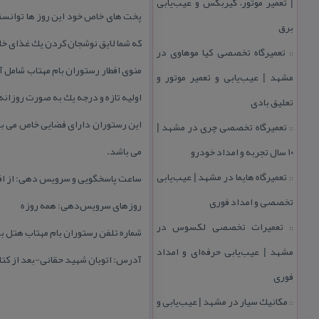
| تعمیر موتور، گیربكس و عیب‌یابی
پخت های خاص خود این روز ها توانست
برق
كه شما لایق نوشجان كردن یك غذای 
تعمیرگاه تخصصی كیا موهاوی در
::
منوی افطار رستوران بام مهتاب شامل آش
مشهد | عیب‌یابی و تعمیر موتور و
اولیه تازه و درجه یك به صورت روزانه
تعلیق بادی
این رستوران دارای فضایی خاص می باش
تعمیرگاه تخصصی چری در مشهد |
::
می باشد.
۱۰ سال تجربه و امداد خودرو
تعمیرگاه هایما در مشهد | عیب‌یابی
ساعت پاسخگویی و سرویس دهی: از افطار
::
تخصصی و امداد فوری
روزهای سرویس‌دهی: همه روزه
تعمیرات تخصصی لكسوس در
::
شماره تلفن رستوران بام مهتاب هتل بزرگ ار
مشهد | عیب‌یابی حرفه‌ای و امداد
آدرس: اتوبان شهید حقانی-بعد از كتا
فوری
مكانیك سیار در مشهد | عیب‌یابی و
::