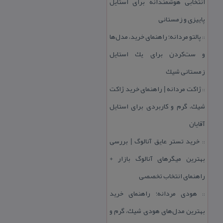
انتخابی هوشمندانه برای استایل
پاییزی و زمستانی
پالتو مردانه؛ راهنمای خرید، مدل‌ها
::
و ست‌كردن برای یك استایل
زمستانی شیك
ژاكت مردانه | راهنمای خرید ژاكت
::
شیك، گرم و كاربردی برای استایل
آقایان
خرید تستر عایق آنالوگ | بررسی
::
بهترین میگرهای آنالوگ بازار +
راهنمای انتخاب تخصصی
هودی مردانه؛ راهنمای خرید
::
بهترین مدل‌های هودی شیك، گرم و