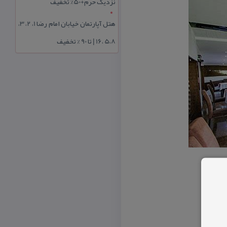
نزدیک حرم+50% تخفیف
هتل آپارتمان خیابان امام رضا 1، 2، 3،
5،8 ،16 | تا 90 % تخفیف