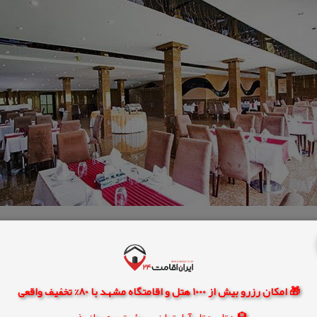
🎁 امکان رزرو بیش از 1000 هتل و اقامتگاه مشهد با 80% تخفیف واقعی
🏨 هتل، هتل آپارتمان، سوئیت و مهمانپذیر