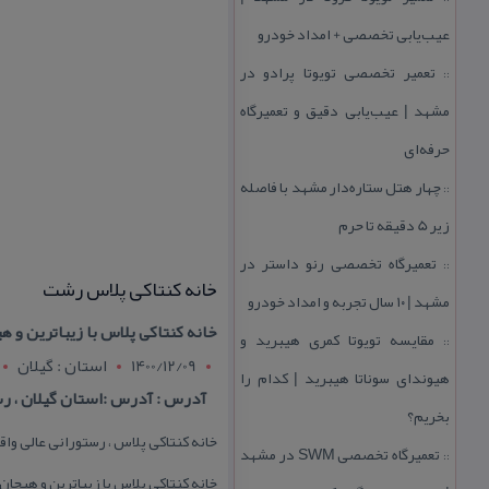
عیب‌یابی تخصصی + امداد خودرو
تعمیر تخصصی تویوتا پرادو در
::
مشهد | عیب‌یابی دقیق و تعمیرگاه
حرفه‌ای
چهار هتل‌ ستاره‌دار مشهد با فاصله
::
زیر 5 دقیقه تا حرم
تعمیرگاه تخصصی رنو داستر در
::
خانه كنتاكی پلاس رشت
مشهد | ۱۰ سال تجربه و امداد خودرو
خانه كنتاكی پلاس با زیباترین و ه
مقایسه تویوتا كمری هیبرید و
::
1400/12/09
استان : گيلان
هیوندای سوناتا هیبرید | كدام را
آدرس : آدرس :استان گیلان ، رشت ، چ
بخریم؟
خانه كنتاكی پلاس ، رستورانی عالی وا
تعمیرگاه تخصصی SWM در مشهد
::
خانه كنتاكی پلاس با زیباترین و هیجان