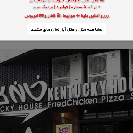
⭐ از 1 تا 5 ستاره | فولبرد | نزدیک حرم
رزرو آنلاین بلیط ✈️ هواپیما، 🚆 قطار و 🚌 اتوبوس
مشاهده هتل و هتل‌ آپارتمان های مشهد