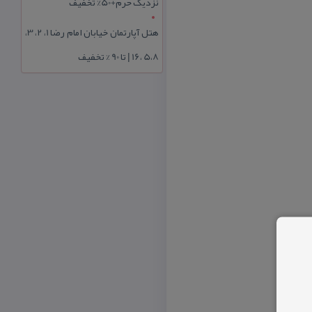
نزدیک حرم+50% تخفیف
هتل آپارتمان خیابان امام رضا 1، 2، 3،
5،8 ،16 | تا 90 % تخفیف