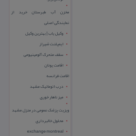
مخزن آب طبرستان خرید از
نمایندگی اصلی
وکیل یاب | بهترین وکیل
ایمپلنت شیراز
سقف متحرک آلومینیومی
اقامت یونان
اقامت فرانسه
درب اتوماتیک مشهد
میز ناهار خوری
ویزیت پزشک عمومی در منزل مشهد
محلول خالبرداری
exchange montreal