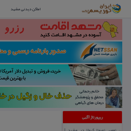
اماکن دیدنی مشهد
ریپورتاژ آگهی
تعمیر تویوتا كرولا در مشهد |
::