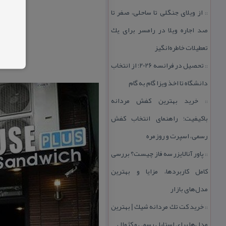
از ویلای جنگلی تا ساحلی، صفر تا
::
صد اجاره ویلا در رامسر برای یك
تعطیلات خاطره‌انگیز
تحصیل در فرانسه 2026؛ از انتخاب
::
دانشگاه تا اخذ ویزا گام به گام
خرید بهترین كفش مردانه
::
باكیفیت؛ راهنمای انتخاب كفش
رسمی، اسپرت و روزمره
پاور آنالایزر سه فاز چیست؟ بررسی
::
كامل كاربردها، مزایا و بهترین
مدل‌های بازار
خرید كت تك مردانه شیك | بهترین
::
مدل‌ها برای استایل رسمی و كژوال