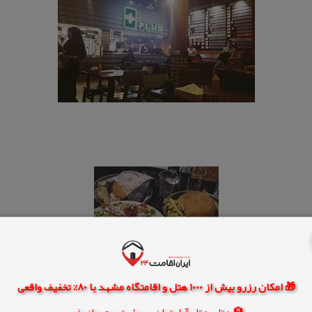
🎁 امکان رزرو بیش از 1000 هتل و اقامتگاه مشهد با 80% تخفیف واقعی
🏨 هتل، هتل آپارتمان، سوئیت و مهمانپذیر