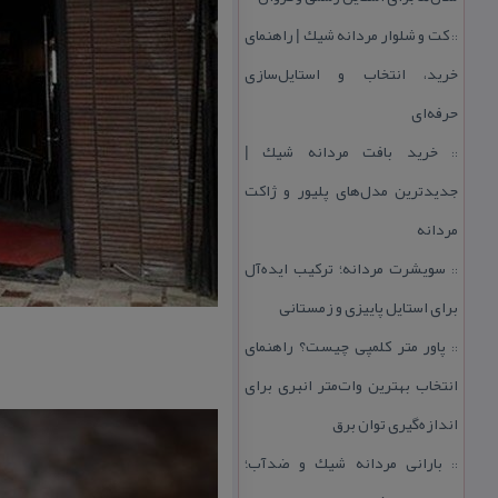
كت و شلوار مردانه شیك | راهنمای
::
خرید، انتخاب و استایل‌سازی
حرفه‌ای
خرید بافت مردانه شیك |
::
جدیدترین مدل‌های پلیور و ژاكت
مردانه
سویشرت مردانه؛ تركیب ایده‌آل
::
برای استایل پاییزی و زمستانی
پاور متر كلمپی چیست؟ راهنمای
::
انتخاب بهترین وات‌متر انبری برای
اندازه‌گیری توان برق
بارانی مردانه شیك و ضدآب؛
::