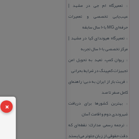
تعمیرگاه ام جی در مشهد |
::
عیب‌یابی تخصصی و تعمیرات
حرفه‌ای MG با ۱۰ سال سابقه
تعمیرگاه هیوندای كیا در مشهد |
::
مركز تخصصی با ۱۰ سال تجربه
ریوان كمپ، تعهد به تحویل امن
::
تجهیزات كمپینگ در شرایط بحرانی
فریت بار از ایران به دبی؛ راهنمای
::
كامل صفر تا صد
×
بهترین كشورها برای دریافت
::
شهروندی دوم و اقامت آسان
ترجمه رسمی مدارك؛ نقطه‌ای كه
::
دقت حقوقی از زبان جلوتر می‌ایستد