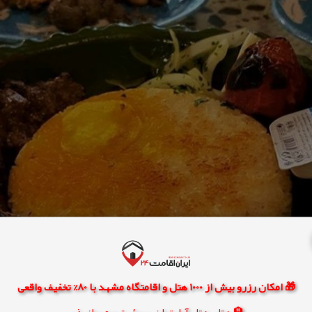
🎁 امکان رزرو بیش از 1000 هتل و اقامتگاه مشهد با 80% تخفیف واقعی
🏨 هتل، هتل آپارتمان، سوئیت و مهمانپذیر