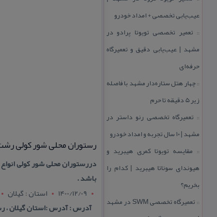
عیب‌یابی تخصصی + امداد خودرو
تعمیر تخصصی تویوتا پرادو در
::
مشهد | عیب‌یابی دقیق و تعمیرگاه
حرفه‌ای
چهار هتل‌ ستاره‌دار مشهد با فاصله
::
زیر 5 دقیقه تا حرم
تعمیرگاه تخصصی رنو داستر در
::
مشهد | ۱۰ سال تجربه و امداد خودرو
رستوران محلی شور كولی رشت
مقایسه تویوتا كمری هیبرید و
::
دررستوران محلی شور كولی انواع 
هیوندای سوناتا هیبرید | كدام را
باشد .
بخریم؟
1400/12/09
استان : گيلان
تعمیرگاه تخصصی SWM در مشهد
::
آدرس : آدرس :استان گیلان ، رشت