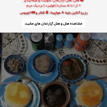
⭐ از 1 تا 5 ستاره | فولبرد | نزدیک حرم
رزرو آنلاین بلیط ✈️ هواپیما، 🚆 قطار و 🚌 اتوبوس
مشاهده هتل و هتل‌ آپارتمان های مشهد