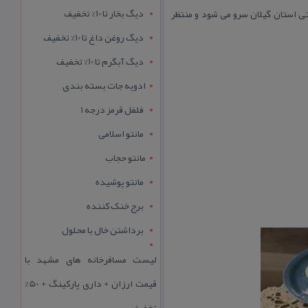
دیگ بخار تا 10% تخفیف
 استان گیلان سرو می شود و منتظر
دیگ روغن داغ تا 10% تخفیف
دیگ آبگرم تا 10% تخفیف
ادویه جات بسته بندی
فلفل قرمز درجه 1
مانتو اسلامی
مانتو حجاب
مانتو پوشیده
برج خنک کننده
برداشتن خال با محلول
لیست مسافرخانه های مشهد با
قیمت ارزان + داری پارکینگ + 50%
تخفیف