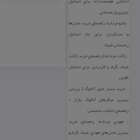
انتخابی هوشمندانه برای استایل
پاییزی و زمستانی
پالتو مردانه؛ راهنمای خرید، مدل‌ها
::
و ست‌كردن برای یك استایل
زمستانی شیك
ژاكت مردانه | راهنمای خرید ژاكت
::
شیك، گرم و كاربردی برای استایل
آقایان
خرید تستر عایق آنالوگ | بررسی
::
بهترین میگرهای آنالوگ بازار +
راهنمای انتخاب تخصصی
هودی مردانه؛ راهنمای خرید
::
بهترین مدل‌های هودی شیك، گرم و