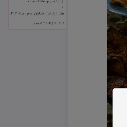
نزدیک حرم+50% تخفیف
هتل آپارتمان خیابان امام رضا 1، 2، 3،
5،8 ،16 | تا 90 % تخفیف