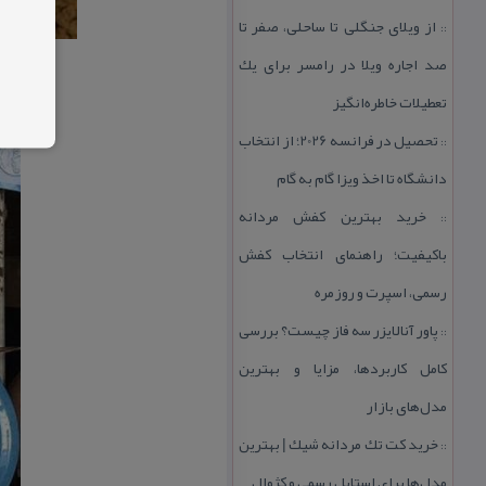
از ویلای جنگلی تا ساحلی، صفر تا
::
صد اجاره ویلا در رامسر برای یك
تعطیلات خاطره‌انگیز
تحصیل در فرانسه 2026؛ از انتخاب
::
دانشگاه تا اخذ ویزا گام به گام
خرید بهترین كفش مردانه
::
باكیفیت؛ راهنمای انتخاب كفش
رسمی، اسپرت و روزمره
پاور آنالایزر سه فاز چیست؟ بررسی
::
كامل كاربردها، مزایا و بهترین
مدل‌های بازار
خرید كت تك مردانه شیك | بهترین
::
مدل‌ها برای استایل رسمی و كژوال