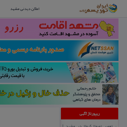
اماکن دیدنی مشهد
ریپورتاژ آگهی
تعمیر تویوتا كرولا در مشهد |
::