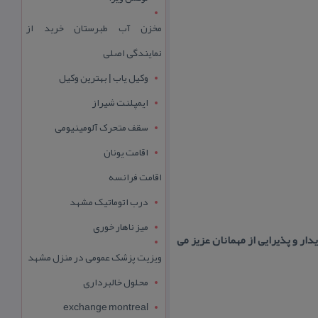
مخزن آب طبرستان خرید از
نمایندگی اصلی
وکیل یاب | بهترین وکیل
ایمپلنت شیراز
سقف متحرک آلومینیومی
اقامت یونان
اقامت فرانسه
درب اتوماتیک مشهد
میز ناهار خوری
 و پذیرایی از مهمانان عزیز می
ویزیت پزشک عمومی در منزل مشهد
محلول خالبرداری
exchange montreal