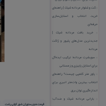
كت و شلوار مردانه شیك | راهنمای
::
خرید، انتخاب و استایل‌سازی
حرفه‌ای
خرید بافت مردانه شیك |
::
جدیدترین مدل‌های پلیور و ژاكت
مردانه
سویشرت مردانه؛ تركیب ایده‌آل
::
برای استایل پاییزی و زمستانی
پاور متر كلمپی چیست؟ راهنمای
::
انتخاب بهترین وات‌متر انبری برای
اندازه‌گیری توان برق
بارانی مردانه شیك و ضدآب؛
::
قیمت منو رستوران شور كولی رشت