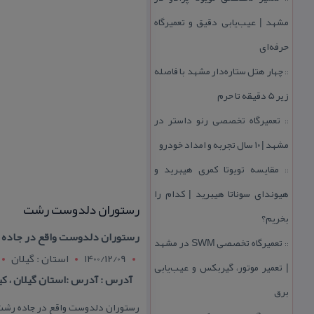
مشهد | عیب‌یابی دقیق و تعمیرگاه
حرفه‌ای
چهار هتل‌ ستاره‌دار مشهد با فاصله
::
زیر 5 دقیقه تا حرم
تعمیرگاه تخصصی رنو داستر در
::
مشهد | ۱۰ سال تجربه و امداد خودرو
مقایسه تویوتا كمری هیبرید و
::
هیوندای سوناتا هیبرید | كدام را
رستوران دلدوست رشت
بخریم؟
رستوران دلدوست واقع در جاده ر
تعمیرگاه تخصصی SWM در مشهد
::
1400/12/09
استان : گيلان
| تعمیر موتور، گیربكس و عیب‌یابی
آدرس : آدرس :استان گیلان ، كیلومتر ۵ جاده رشت به انزلی 
برق
رستوران دلدوست واقع در جاده رشت ب