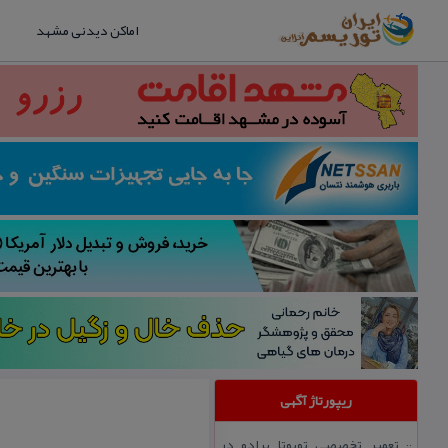
اماکن دیدنی مشهد
ریپورتاژ آگهی
تعمیر تخصصی تویوتا پرادو در
::