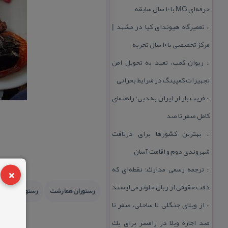
حرفه‌ای MG با ۱۰ سال سابقه
تعمیرگاه هیوندای كیا در مشهد |
::
مركز تخصصی با ۱۰ سال تجربه
ریوان كمپ، تعهد به تحویل امن
::
تجهیزات كمپینگ در شرایط بحرانی
فریت بار از ایران به دبی؛ راهنمای
::
كامل صفر تا صد
بهترین كشورها برای دریافت
::
شهروندی دوم و اقامت آسان
×
ترجمه رسمی مدارك؛ نقطه‌ای كه
::
دقت حقوقی از زبان جلوتر می‌ایستد
رستوران هما رشت
رستوران دوره
از ویلای جنگلی تا ساحلی، صفر تا
::
صد اجاره ویلا در رامسر برای یك