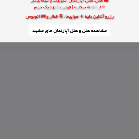
⭐ از 1 تا 5 ستاره | فولبرد | نزدیک حرم
رزرو آنلاین بلیط ✈️ هواپیما، 🚆 قطار و 🚌 اتوبوس
مشاهده هتل و هتل‌ آپارتمان های مشهد