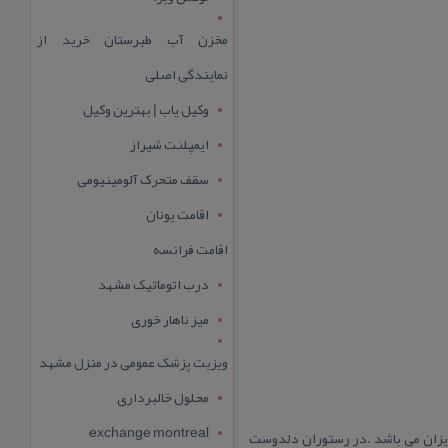
مخزن آب طبرستان خرید از
نمایندگی اصلی
وکیل یاب | بهترین وکیل
ایمپلنت شیراز
سقف متحرک آلومینیومی
اقامت یونان
اقامت فرانسه
درب اتوماتیک مشهد
میز ناهار خوری
ویزیت پزشک عمومی در منزل مشهد
محلول خالبرداری
exchange montreal
زیزان می باشد .در رستوران دلدوست