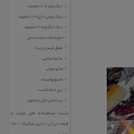
دیگ بخار تا 10% تخفیف
دیگ روغن داغ تا 10% تخفیف
دیگ آبگرم تا 10% تخفیف
ادویه جات بسته بندی
فلفل قرمز درجه 1
مانتو اسلامی
مانتو حجاب
مانتو پوشیده
برج خنک کننده
برداشتن خال با محلول
لیست مسافرخانه های مشهد با
قیمت ارزان + داری پارکینگ + 50%
تخفیف