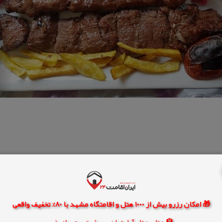
می رشت
رستوران نوین رشت
🎁 امکان رزرو بیش از 1000 هتل و اقامتگاه مشهد با 80% تخفیف واقعی
🏨 هتل، هتل آپارتمان، سوئیت و مهمانپذیر