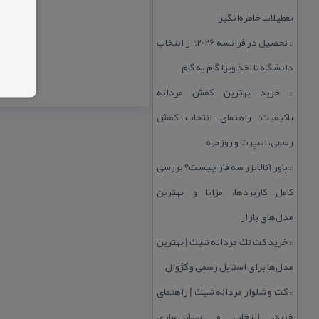
تعطیلات خاطره‌انگیز
تحصیل در فرانسه 2026؛ از انتخاب
::
دانشگاه تا اخذ ویزا گام به گام
خرید بهترین كفش مردانه
::
باكیفیت؛ راهنمای انتخاب كفش
رسمی، اسپرت و روزمره
پاور آنالایزر سه فاز چیست؟ بررسی
::
كامل كاربردها، مزایا و بهترین
مدل‌های بازار
خرید كت تك مردانه شیك | بهترین
::
مدل‌ها برای استایل رسمی و كژوال
كت و شلوار مردانه شیك | راهنمای
::
خرید، انتخاب و استایل‌سازی