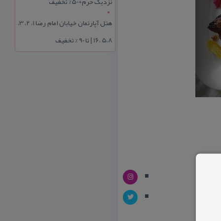
نزدیک حرم+50% تخفیف
هتل آپارتمان خیابان امام رضا 1، 2، 3،
5،8 ،16 | تا 90 % تخفیف