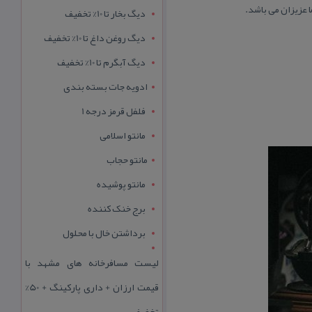
ا عزیزان می باشد.
دیگ بخار تا 10% تخفیف
دیگ روغن داغ تا 10% تخفیف
دیگ آبگرم تا 10% تخفیف
ادویه جات بسته بندی
فلفل قرمز درجه 1
مانتو اسلامی
مانتو حجاب
مانتو پوشیده
برج خنک کننده
برداشتن خال با محلول
لیست مسافرخانه های مشهد با
قیمت ارزان + داری پارکینگ + 50%
تخفیف