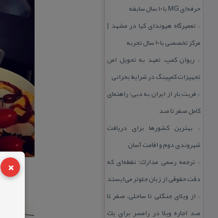
حرفه‌ای MG با ۱۰ سال سابقه
تعمیرگاه هیوندای كیا در مشهد |
::
مركز تخصصی با ۱۰ سال تجربه
ریوان كمپ، تعهد به تحویل امن
::
تجهیزات كمپینگ در شرایط بحرانی
فریت بار از ایران به دبی؛ راهنمای
::
كامل صفر تا صد
بهترین كشورها برای دریافت
::
شهروندی دوم و اقامت آسان
×
ترجمه رسمی مدارك؛ نقطه‌ای كه
::
دقت حقوقی از زبان جلوتر می‌ایستد
از ویلای جنگلی تا ساحلی، صفر تا
::
صد اجاره ویلا در رامسر برای یك