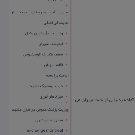
مخزن آب طبرستان خرید از
نمایندگی اصلی
وکیل یاب | بهترین وکیل
ایمپلنت شیراز
سقف متحرک آلومینیومی
اقامت یونان
اقامت فرانسه
درب اتوماتیک مشهد
میز ناهار خوری
آماده پذیرایی از شما عزیزان می
ویزیت پزشک عمومی در منزل مشهد
محلول خالبرداری
exchange montreal