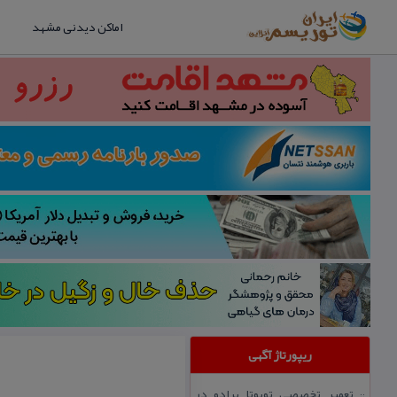
اماکن دیدنی مشهد
ریپورتاژ آگهی
تعمیر تخصصی تویوتا پرادو در
::