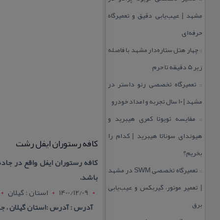
مشهد | عیب‌یابی دقیق و تعمیرگاه
حرفه‌ای
چهار هتل‌ ستاره‌دار مشهد با فاصله
::
زیر 5 دقیقه تا حرم
تعمیرگاه تخصصی رنو داستر در
::
مشهد | ۱۰ سال تجربه و امداد خودرو
مقایسه تویوتا كمری هیبرید و
::
هیوندای سوناتا هیبرید | كدام را
كافه رستوران ایفل رشت
بخریم؟
كافه رستوران ایفل واقع در جاده 
تعمیرگاه تخصصی SWM در مشهد
::
باشد.
| تعمیر موتور، گیربكس و عیب‌یابی
1400/12/09
استان : گيلان
برق
آدرس : آدرس :استان گیلان ، جا