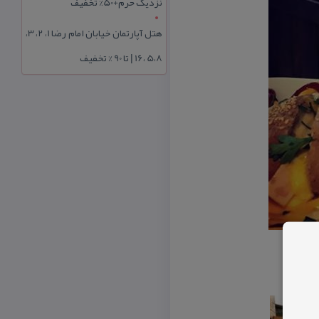
نزدیک حرم+50% تخفیف
هتل آپارتمان خیابان امام رضا 1، 2، 3،
5،8 ،16 | تا 90 % تخفیف