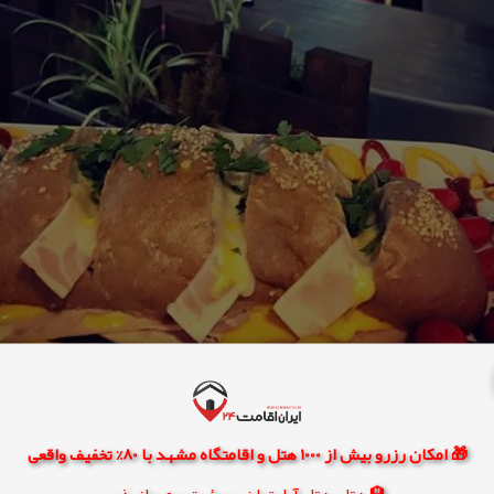
🎁 امکان رزرو بیش از 1000 هتل و اقامتگاه مشهد با 80% تخفیف واقعی
🏨 هتل، هتل آپارتمان، سوئیت و مهمانپذیر