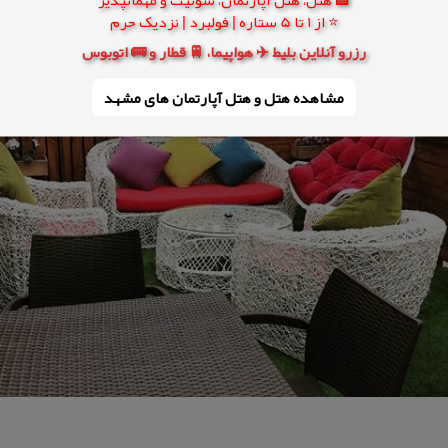
⭐ از 1 تا 5 ستاره | فولبرد | نزدیک حرم
رزرو آنلاین بلیط ✈️ هواپیما، 🚆 قطار و 🚌 اتوبوس
مشاهده هتل و هتل‌ آپارتمان های مشهد