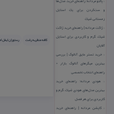
پالتو مردانه؛ راهنمای خرید، مدل‌ها
::
و ست‌كردن برای یك استایل
زمستانی شیك
ژاكت مردانه | راهنمای خرید ژاكت
::
شیك، گرم و كاربردی برای استایل
كافه منظریه رشت
رستوران ایفل اه
آقایان
خرید تستر عایق آنالوگ | بررسی
::
بهترین میگرهای آنالوگ بازار +
راهنمای انتخاب تخصصی
هودی مردانه؛ راهنمای خرید
::
بهترین مدل‌های هودی شیك، گرم و
كاربردی برای هر فصل
كاپشن مردانه | راهنمای خرید
::