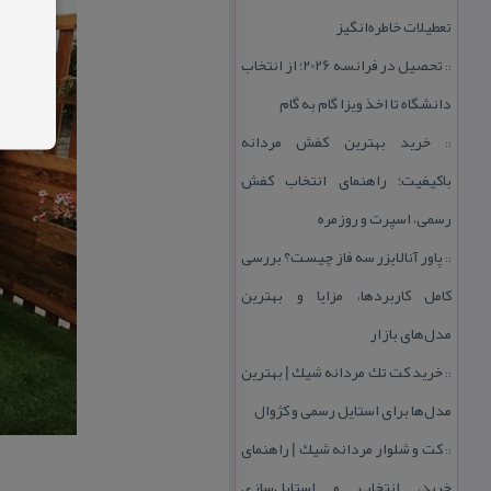
تعطیلات خاطره‌انگیز
تحصیل در فرانسه 2026؛ از انتخاب
::
دانشگاه تا اخذ ویزا گام به گام
خرید بهترین كفش مردانه
::
باكیفیت؛ راهنمای انتخاب كفش
رسمی، اسپرت و روزمره
پاور آنالایزر سه فاز چیست؟ بررسی
::
كامل كاربردها، مزایا و بهترین
مدل‌های بازار
خرید كت تك مردانه شیك | بهترین
::
مدل‌ها برای استایل رسمی و كژوال
كت و شلوار مردانه شیك | راهنمای
::
خرید، انتخاب و استایل‌سازی