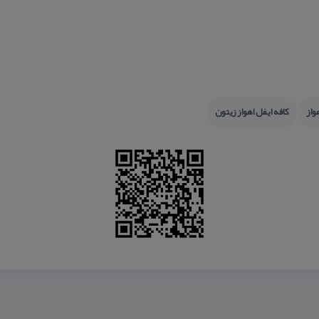
واز
كافه ایفل اهواز زیتون