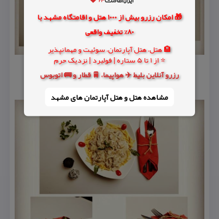
🎁 امکان رزرو بیش از 1000 هتل و اقامتگاه مشهد با
80% تخفیف واقعی
🏨 هتل، هتل آپارتمان، سوئیت و مهمانپذیر
⭐ از 1 تا 5 ستاره | فولبرد | نزدیک حرم
رزرو آنلاین بلیط ✈️ هواپیما، 🚆 قطار و 🚌 اتوبوس
مشاهده هتل و هتل‌ آپارتمان های مشهد