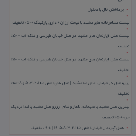
برداشتن خال با محلول
لیست مسافرخانه های مشهد با قیمت ارزان + داری پارکینگ + 50% تخفیف
لیست هتل آپارتمان های مشهد در هتل خیابان طبرسی و فلکه آب + 50%
تخفیف
لیست هتل آپارتمان های مشهد در هتل خیابان طبرسی و فلکه آب + 50%
تخفیف
رزرو هتل در خیابان امام رضا مشهد | هتل‌ های امام رضا 1، 2، 3، 5 و 8+50%
تخفیف
بهترین هتل مشهد با صبحانه، ناهار و شام | رزرو هتل مشهد با غذا نزدیک
حرم+50% تخفیف
هتل آپارتمان خیابان امام رضا 1، 2، 3، 5،8 ،16 | تا 90 % تخفیف