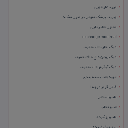
میز ناهار خوری
ویزیت پزشک عمومی در منزل مشهد
محلول خالبرداری
exchange montreal
دیگ بخار تا 10% تخفیف
دیگ روغن داغ تا 10% تخفیف
دیگ آبگرم تا 10% تخفیف
ادویه جات بسته بندی
فلفل قرمز درجه 1
مانتو اسلامی
مانتو حجاب
مانتو پوشیده
برج خنک کننده