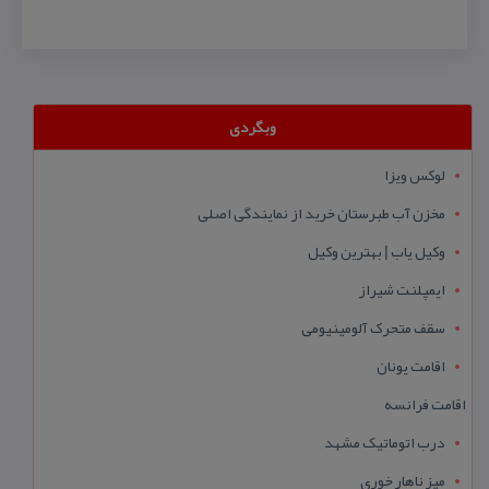
وبگردی
لوکس ویزا
مخزن آب طبرستان خرید از نمایندگی اصلی
وکیل یاب | بهترین وکیل
ایمپلنت شیراز
سقف متحرک آلومینیومی
اقامت یونان
اقامت فرانسه
درب اتوماتیک مشهد
میز ناهار خوری