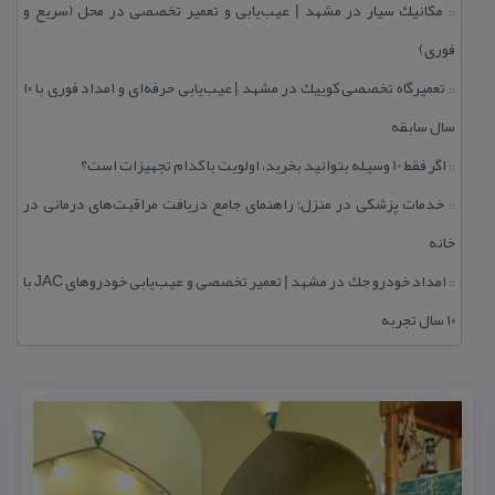
مكانیك سیار در مشهد | عیب‌یابی و تعمیر تخصصی در محل (سریع و
::
فوری)
تعمیرگاه تخصصی كوییك در مشهد | عیب‌یابی حرفه‌ای و امداد فوری با ۱۰
::
سال سابقه
اگر فقط 10 وسیله بتوانید بخرید، اولویت با كدام تجهیزات است؟
::
خدمات پزشكی در منزل؛ راهنمای جامع دریافت مراقبت‌های درمانی در
::
خانه
امداد خودرو جك در مشهد | تعمیر تخصصی و عیب‌یابی خودروهای JAC با
::
۱۰ سال تجربه