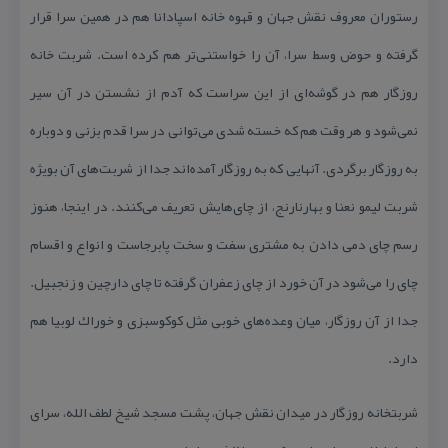
رستوران معروف نقش جهان و قهوه خانه اسپادانا هم در همین سرا قرار
گرفته و حوض وسط سرا، آن را خواستنی‌تر هم كرده است. شربت خانه
روزگار هم در گوشه‌ای از این سراست كه آدم از نشستن در آن سیر
نمی‌شود و هر وقت هم كه خسته شدی می‌توانی در سرا قدم بزنی و دوباره
به روزگار برگردی. آنهایی كه به روزگار آمده‌اند جدا از شربت‌های آن بویژه
شربت لیمو نعنا و بهارنارنج، از چای‌هایش تعریف می‌كنند. در اینجا، هنوز
رسم چای دمی دادن به مشتری سفت و سخت پابرجاست و انواع و اقسام
چای را می‌شود در آن خورد از چای زعفران گرفته تا چای دارچین و زنجبیل.
جدا از آن روزگار، میان وعده‌های خوبی مثل كوكوسبزی و خوراك لوبیا هم
دارد.
شربتخانه روزگار در میدان نقش جهان، پشت مسجد شیخ لطف الله، سرای