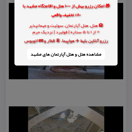
🎁 امکان رزرو بیش از 1000 هتل و اقامتگاه مشهد با
80% تخفیف واقعی
🏨 هتل، هتل آپارتمان، سوئیت و مهمانپذیر
⭐ از 1 تا 5 ستاره | فولبرد | نزدیک حرم
رزرو آنلاین بلیط ✈️ هواپیما، 🚆 قطار و 🚌 اتوبوس
مشاهده هتل و هتل‌ آپارتمان های مشهد