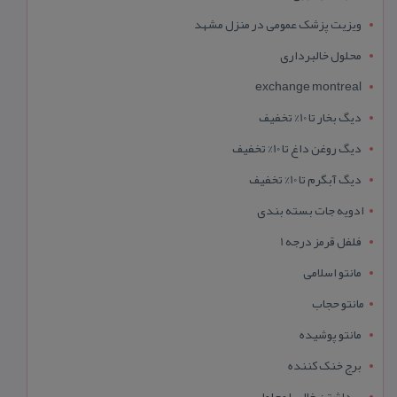
ویزیت پزشک عمومی در منزل مشهد
محلول خالبرداری
exchange montreal
دیگ بخار تا 10% تخفیف
دیگ روغن داغ تا 10% تخفیف
دیگ آبگرم تا 10% تخفیف
ادویه جات بسته بندی
فلفل قرمز درجه 1
مانتو اسلامی
مانتو حجاب
مانتو پوشیده
برج خنک کننده
برداشتن خال با محلول