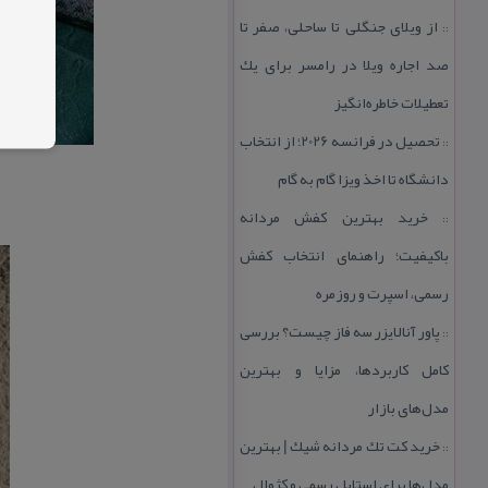
از ویلای جنگلی تا ساحلی، صفر تا
::
صد اجاره ویلا در رامسر برای یك
تعطیلات خاطره‌انگیز
تحصیل در فرانسه 2026؛ از انتخاب
::
دانشگاه تا اخذ ویزا گام به گام
خرید بهترین كفش مردانه
::
باكیفیت؛ راهنمای انتخاب كفش
رسمی، اسپرت و روزمره
پاور آنالایزر سه فاز چیست؟ بررسی
::
كامل كاربردها، مزایا و بهترین
مدل‌های بازار
خرید كت تك مردانه شیك | بهترین
::
مدل‌ها برای استایل رسمی و كژوال