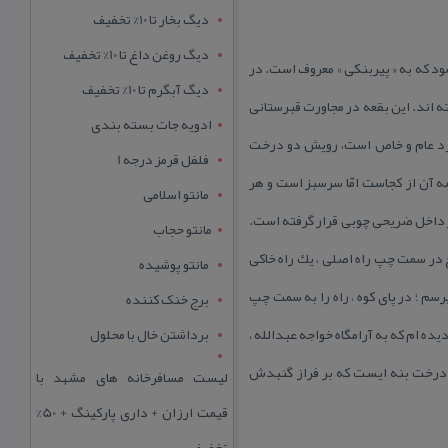
دیگ بخار تا 10% تخفیف
دیگ روغن داغ تا 10% تخفیف
ود كه به « پیربنكی » معروف است. در
دیگ آبگرم تا 10% تخفیف
 اند. این بقعه در مجاورت قبرستانی
ادویه جات بسته بندی
 زد عام و خاص است، رویش دو درخت
فلفل قرمز درجه 1
ه آن از كجاست امّا سرسبز است و هر
مانتو اسلامی
در داخل ضریحی چوبی قرار گرفته است.
مانتو حجاب
 در سمت چپ راه اصلی ، یك راه خاكی
مانتو پوشیده
رسم ؛ در پای كوه ، راه را به سمت چپ
برج خنک کننده
دیده ام كه به آرامگاه خواجه عبدالله ،
برداشتن خال با محلول
روی درخت بنه ایست كه بر فراز گنبدش
لیست مسافرخانه های مشهد با
قیمت ارزان + داری پارکینگ + 50%
تخفیف