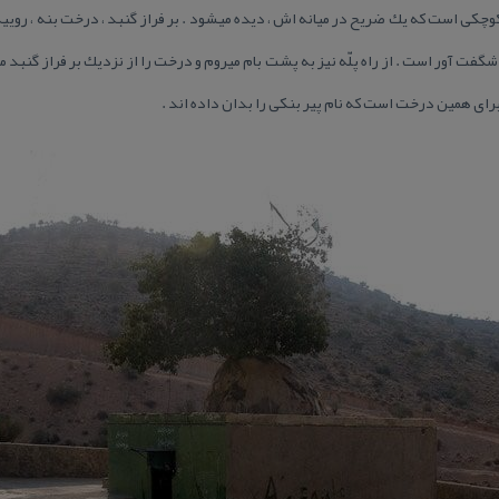
كوچكی است كه یك ضریح در میانه اش ، دیده میشود . بر فراز گنبد ، درخت بنه ، رویی
 شگفت آور است . از راه پلّه نیز به پشت بام میروم و درخت را از نزدیك بر فراز گنبد 
برای همین درخت است كه نام پیر بنكی را بدان داده اند .