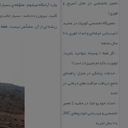
تعمیر تخصصی در محل (سریع و
وارد آرامگاه میشوم ؛ محوّطه ی بسیار 
فوری)
گنبد ، بیرون زده باشد . بسیار جالب و
تعمیرگاه تخصصی كوییك در مشهد
::
ریشه ای از آن ، مشخّص نیست . قطعاً 
| عیب‌یابی حرفه‌ای و امداد فوری با ۱۰
سال سابقه
اگر فقط 10 وسیله بتوانید بخرید،
::
اولویت با كدام تجهیزات است؟
خدمات پزشكی در منزل؛ راهنمای
::
جامع دریافت مراقبت‌های درمانی در
خانه
امداد خودرو جك در مشهد | تعمیر
::
تخصصی و عیب‌یابی خودروهای JAC
با ۱۰ سال تجربه