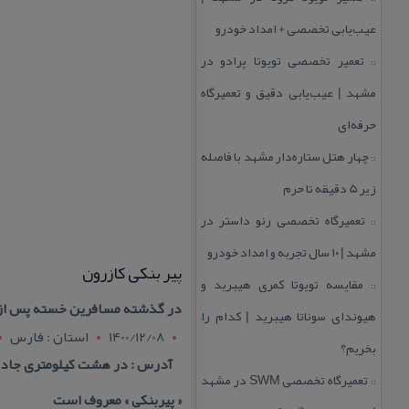
عیب‌یابی تخصصی + امداد خودرو
تعمیر تخصصی تویوتا پرادو در
::
مشهد | عیب‌یابی دقیق و تعمیرگاه
حرفه‌ای
چهار هتل‌ ستاره‌دار مشهد با فاصله
::
زیر 5 دقیقه تا حرم
تعمیرگاه تخصصی رنو داستر در
::
مشهد | ۱۰ سال تجربه و امداد خودرو
پیر بنكی كازرون
مقایسه تویوتا كمری هیبرید و
::
در گذشته مسافرین خسته پس از ط
هیوندای سوناتا هیبرید | كدام را
1400/12/08
استان : فارس
بخریم؟
آدرس : در هشت كیلومتری جاده ق
تعمیرگاه تخصصی SWM در مشهد
::
« پیربنكی » معروف است