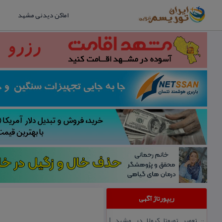
اماکن دیدنی مشهد
ریپورتاژ آگهی
تعمیر تویوتا كرولا در مشهد |
::