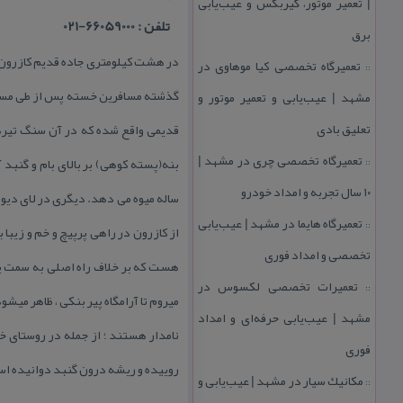
| تعمیر موتور، گیربكس و عیب‌یابی
تلفن : 66059000-021
برق
در هشت كیلومتری جاده قدیم كازرون به
تعمیرگاه تخصصی كیا موهاوی در
::
گذشته مسافرین خسته پس از طی مسافتی
مشهد | عیب‌یابی و تعمیر موتور و
تعلیق بادی
قدیمی واقع شده كه در آن سنگ تیره
تعمیرگاه تخصصی چری در مشهد |
بنه(پسته كوهی) بر بالای بام و گنبد
::
۱۰ سال تجربه و امداد خودرو
ساله میوه می دهد. دیگری در لای دیوا
تعمیرگاه هایما در مشهد | عیب‌یابی
::
از كازرون در راهی پرپیچ و خم و زیب
تخصصی و امداد فوری
هست كه بر خلاف راه اصلی به سمت پایین
تعمیرات تخصصی لكسوس در
::
میروم تا آرامگاه پیر بنكی ، ظاهر میشود
مشهد | عیب‌یابی حرفه‌ای و امداد
نامدار هستند ؛ از جمله در روستای خل
فوری
روییده و ریشه درون گنبد دوانیده اس
مكانیك سیار در مشهد | عیب‌یابی و
::