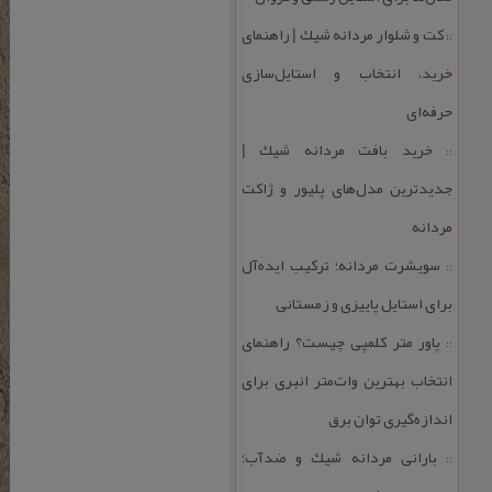
كت و شلوار مردانه شیك | راهنمای
::
خرید، انتخاب و استایل‌سازی
حرفه‌ای
خرید بافت مردانه شیك |
::
جدیدترین مدل‌های پلیور و ژاكت
مردانه
سویشرت مردانه؛ تركیب ایده‌آل
::
برای استایل پاییزی و زمستانی
پاور متر كلمپی چیست؟ راهنمای
::
انتخاب بهترین وات‌متر انبری برای
اندازه‌گیری توان برق
بارانی مردانه شیك و ضدآب؛
::