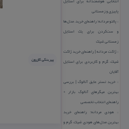
انتخابی هوشمندانه برای استایل
پاییزی و زمستانی
پالتو مردانه؛ راهنمای خرید، مدل‌ها
::
و ست‌كردن برای یك استایل
زمستانی شیك
ژاكت مردانه | راهنمای خرید ژاكت
::
پیر بنكی كازرون
شیك، گرم و كاربردی برای استایل
آقایان
خرید تستر عایق آنالوگ | بررسی
::
بهترین میگرهای آنالوگ بازار +
راهنمای انتخاب تخصصی
هودی مردانه؛ راهنمای خرید
::
بهترین مدل‌های هودی شیك، گرم و