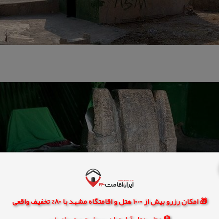
🎁 امکان رزرو بیش از 1000 هتل و اقامتگاه مشهد با 80% تخفیف واقعی
🏨 هتل، هتل آپارتمان، سوئیت و مهمانپذیر