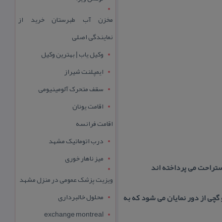
مخزن آب طبرستان خرید از
نمایندگی اصلی
وکیل یاب | بهترین وکیل
ایمپلنت شیراز
سقف متحرک آلومینیومی
اقامت یونان
اقامت فرانسه
درب اتوماتیک مشهد
میز ناهار خوری
تراحت می پرداخته اند
ویزیت پزشک عمومی در منزل مشهد
محلول خالبرداری
گچی از دور نمایان می شود كه به
exchange montreal