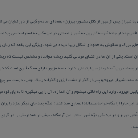
 شیراز، پس از عبور از كتل مشهور« پیرزن» بقعه ای ساده و گچی از دور نمایان می ش
 چند از جاده شوسه كازرون به شیراز لحظاتی در این مكان به استراحت می پرداخته
ای بزرگ و منقوش به خطوط و اشكال زیبا دیده می شود. ویژگی این بقعه كه زبان
 آن است. یكی از آن ها در انتهای فوقانی گنبد ریشه دوانده و مشخص نیست كه ریش
ر بقعه بیرون آمده و با زمین ارتباطی ندارد. بقعه مزبور دارای سنگ قبری است كه 
ا به سمت شیراز میروم و پس از گذر از دشت ارژن و گذراندن یك تونل ، درست سر پیچ
 میرود . وارد این راه خاكی میشوم و آن اندازه ، آن را پی میگیرم تا به پای كوه می
 .این جا را آرامگاه خواجه عبدالله انصاری میدانند ؛ البتّه چند جای دیگر نیز در ایران 
ّجان تبریز و در نزدیكی درّه شهر ایلام . این آرامگاه ، بیش تر نامداریش را در گ
ت .