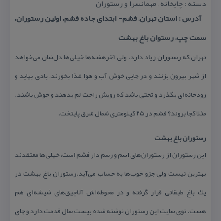
دسته : چایخانه , مهمانسرا و رستوران
آدرس : استان تهران, فشم- ابتدای جاده فشم، اولین رستوران،
سمت چپ، رستوان باغ بهشت
تهران كه رستوران زیاد دارد، ولی آخرهفته‌ها خیلی‌ها دل‌شان می‌خواهد
از شهر بیرون بزنند و در جایی خوش آب و هوا غذا بخورند، بادی بیاید و
رودخانه‌ای بگذرد و تختی باشد كه رویش راحت لم بدهند و خوش باشند.
مثلا كجا بروند؟ فشم در ۲۵ كیلومتری شمال شرق پایتخت.
رستوران باغ بهشت
این رستوران از رستوران‌های اسم و رسم دار فشم است، خیلی‌ها معتقدند
بهترین نیست ولی جزو خوب‌ها به حساب می‌آید.رستوران باغ بهشت در
یك باغ طبقاتی قرار گرفته و در محوطه‌اش آلاچیق‌های شیشه‌ای هم
هست. توی سایت این رستوران نوشته شده بیست سال قدمت دارد و چای