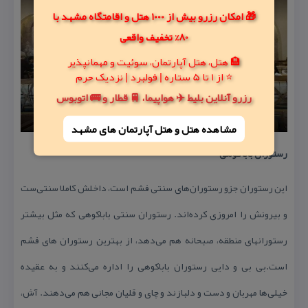
🎁 امکان رزرو بیش از 1000 هتل و اقامتگاه مشهد با
80% تخفیف واقعی
🏨 هتل، هتل آپارتمان، سوئیت و مهمانپذیر
⭐ از 1 تا 5 ستاره | فولبرد | نزدیک حرم
رزرو آنلاین بلیط ✈️ هواپیما، 🚆 قطار و 🚌 اتوبوس
مشاهده هتل و هتل‌ آپارتمان های مشهد
رستوران بابا كوهی
این رستوران جزو رستوران‌های سنتی فشم است، داخلش كاملا سنتی‌ست
و بیرونش را امروزی كرده‌اند. رستوران سنتی باباكوهی كه مثل بیشتر
رستوران‎های منطقه، صبحانه هم می‌دهد، از بهترین رستوران های فشم
است.بی بی و دایی رستوران باباكوهی را اداره می‌كنند و به عقیده
خیلی‌ها مهربان و دست و دلبازند و چای و قلیان مجانی هم می‌دهند. آش،