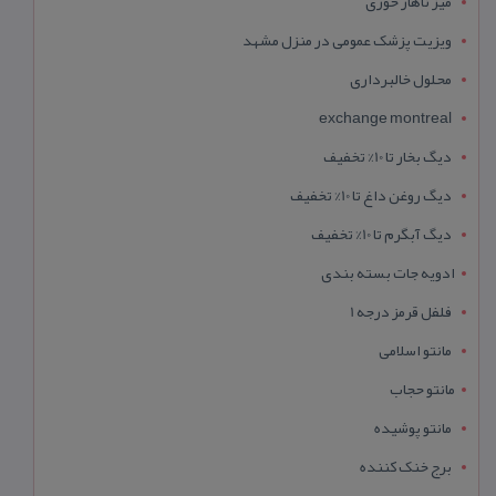
میز ناهار خوری
ویزیت پزشک عمومی در منزل مشهد
محلول خالبرداری
exchange montreal
دیگ بخار تا 10% تخفیف
دیگ روغن داغ تا 10% تخفیف
دیگ آبگرم تا 10% تخفیف
ادویه جات بسته بندی
فلفل قرمز درجه 1
مانتو اسلامی
مانتو حجاب
مانتو پوشیده
برج خنک کننده