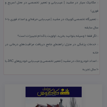
مكانیك سیار در مشهد | عیب‌یابی و تعمیر تخصصی در محل (سریع و
::
فوری)
تعمیرگاه تخصصی كوییك در مشهد | عیب‌یابی حرفه‌ای و امداد فوری با ۱۰
::
سال سابقه
اگر فقط 10 وسیله بتوانید بخرید، اولویت با كدام تجهیزات است؟
::
خدمات پزشكی در منزل؛ راهنمای جامع دریافت مراقبت‌های درمانی در
::
خانه
امداد خودرو جك در مشهد | تعمیر تخصصی و عیب‌یابی خودروهای JAC با
::
۱۰ سال تجربه