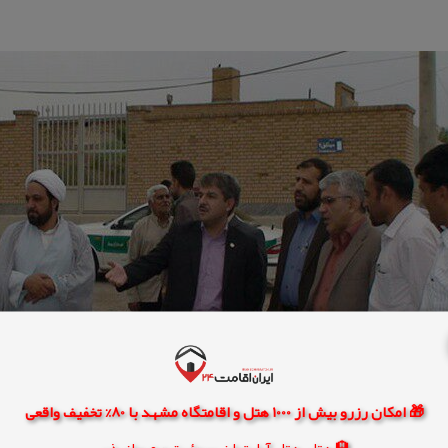
🎁 امکان رزرو بیش از 1000 هتل و اقامتگاه مشهد با 80% تخفیف واقعی
🏨 هتل، هتل آپارتمان، سوئیت و مهمانپذیر