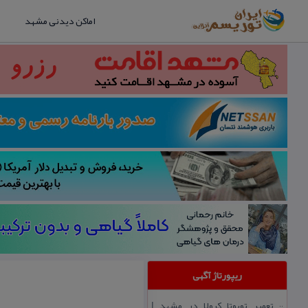
اماکن دیدنی مشهد
ریپورتاژ آگهی
تعمیر تویوتا كرولا در مشهد |
::