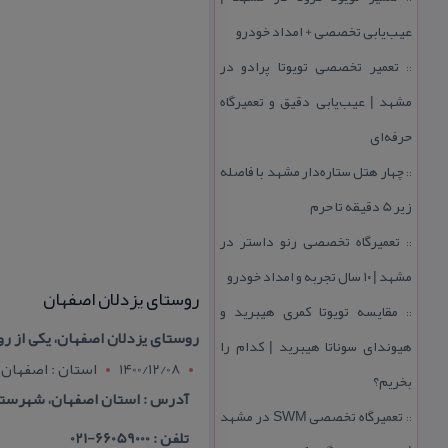
عیب‌یابی تخصصی + امداد خودرو
تعمیر تخصصی تویوتا پرادو در
::
مشهد | عیب‌یابی دقیق و تعمیرگاه
حرفه‌ای
چهار هتل‌ ستاره‌دار مشهد با فاصله
::
زیر 5 دقیقه تا حرم
تعمیرگاه تخصصی رنو داستر در
::
مشهد | ۱۰ سال تجربه و امداد خودرو
روستای یزدلان اصفهان
مقایسه تویوتا كمری هیبرید و
::
روستای یزدلان اصفهان، یكی از روست
هیوندای سوناتا هیبرید | كدام را
1400/12/08
استان : اصفهان
بخریم؟
آدرس : استان اصفهان، شهرستان
تعمیرگاه تخصصی SWM در مشهد
::
تلفن : 66059000-021