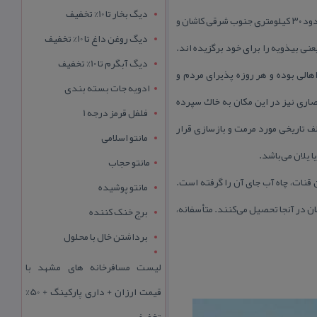
دیگ بخار تا 10% تخفیف
روستای یزدلان اصفهان، یكی از روستاهای مشهور این استان و از توابع شهرستان آران و بیدگل می‌باشد. روستایی واقع در حدود ۳۰ كیلومتری جنوب شرقی كاشان و
دیگ روغن داغ تا 10% تخفیف
 به ابوزیدآباد یعنی بیذویه را برای خود برگزیده اند.
دیگ آبگرم تا 10% تخفیف
هالی بوده و هر روزه پذیرای مردم و
ادویه جات بسته بندی
صاری نیز در این مكان به خاك سپرده
فلفل قرمز درجه 1
طول ادوار مختلف تاریخی مورد مرمت و بازسازی قرار
مانتو اسلامی
مانتو حجاب
قنات، چاه آب جای آن را گرفته است.
مانتو پوشیده
ن در آنجا تحصیل می‌كنند. متأسفانه،
برج خنک کننده
برداشتن خال با محلول
لیست مسافرخانه های مشهد با
قیمت ارزان + داری پارکینگ + 50%
تخفیف