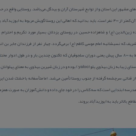
شش كیلومتری ابوزیدآباد كه جمعیت آن كمتر از ۴۰۰ نفر است. باید بدانید كه اهالی این روستا گویش مربوط
ده زین‌الدین (ع) و شاهزاده حسین در روستای یزدلان بسیار مورد تكریم و احترام ا
شریف كه نسبشانبه امام موسی كاظم (ع) برمی‌گردد، چهار نفر از فرزندان جابر بن ان
شده‌اند. زیارتگاهی با ساختمانی مربوط به ۸۰۰ سال پیش یعنی دوران سلجوقیان كه تاكنون چندین بار و در 
ه و در زبان شیرین بیذوی به معنای پهلوانان یا یلان می‌باشد.
از قناتی سرچشمه گرفته از جنوب روستا تأمین می‌شد. اما متأسفانه با خشك شدن این 
ا مدرسه ابتدایی است كه سه كلاس را در خود جای داده و دانش‌آموزان به صورت همزما
 بالاتر باید به ابوزیدآباد بروند.