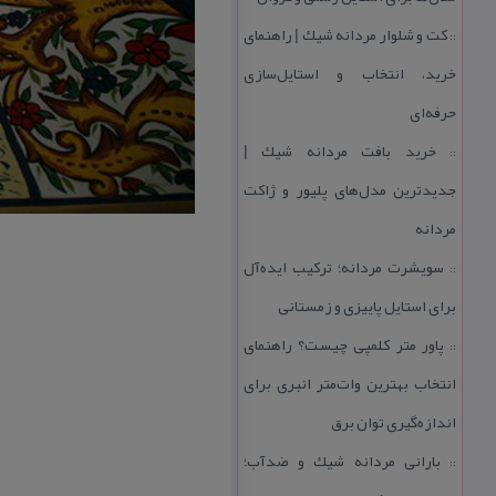
كت و شلوار مردانه شیك | راهنمای
::
خرید، انتخاب و استایل‌سازی
حرفه‌ای
خرید بافت مردانه شیك |
::
جدیدترین مدل‌های پلیور و ژاكت
مردانه
سویشرت مردانه؛ تركیب ایده‌آل
::
برای استایل پاییزی و زمستانی
پاور متر كلمپی چیست؟ راهنمای
::
انتخاب بهترین وات‌متر انبری برای
اندازه‌گیری توان برق
بارانی مردانه شیك و ضدآب؛
::