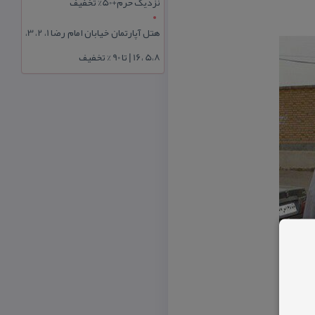
نزدیک حرم+50% تخفیف
هتل آپارتمان خیابان امام رضا 1، 2، 3،
5،8 ،16 | تا 90 % تخفیف