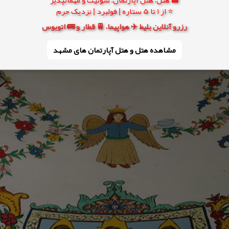
⭐ از 1 تا 5 ستاره | فولبرد | نزدیک حرم
رزرو آنلاین بلیط ✈️ هواپیما، 🚆 قطار و 🚌 اتوبوس
مشاهده هتل و هتل‌ آپارتمان های مشهد