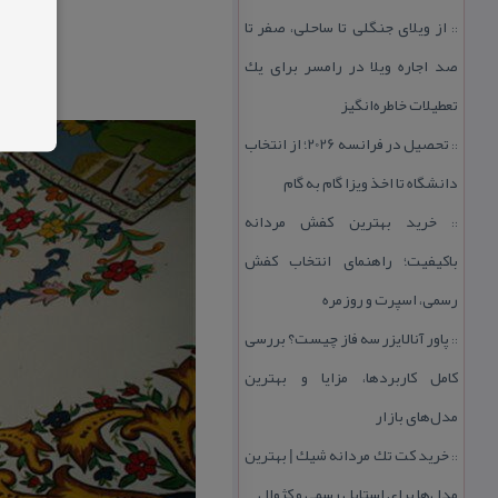
از ویلای جنگلی تا ساحلی، صفر تا
::
صد اجاره ویلا در رامسر برای یك
تعطیلات خاطره‌انگیز
تحصیل در فرانسه 2026؛ از انتخاب
::
دانشگاه تا اخذ ویزا گام به گام
خرید بهترین كفش مردانه
::
باكیفیت؛ راهنمای انتخاب كفش
رسمی، اسپرت و روزمره
پاور آنالایزر سه فاز چیست؟ بررسی
::
كامل كاربردها، مزایا و بهترین
مدل‌های بازار
خرید كت تك مردانه شیك | بهترین
::
مدل‌ها برای استایل رسمی و كژوال