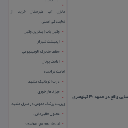
مخزن آب طبرستان خرید از
نمایندگی اصلی
وکیل یاب | بهترین وکیل
ایمپلنت شیراز
سقف متحرک آلومینیومی
اقامت یونان
اقامت فرانسه
درب اتوماتیک مشهد
میز ناهار خوری
 در حدود ۳۰ كیلومتری
ویزیت پزشک عمومی در منزل مشهد
محلول خالبرداری
exchange montreal