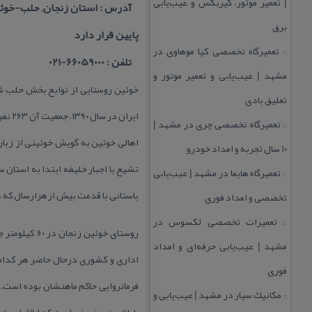
| تعمیر موتور، گیربكس و عیب‌یابی
آدرس : استان زنجان, حلب-خوئی
برق
پایین قرار دارد
تعمیرگاه تخصصی كیا موهاوی در
::
تلفن : 66059000-021
مشهد | عیب‌یابی و تعمیر موتور و
خوئین روستایی از توابع بخش حلب شه
تعلیق بادی
ایران در سال ۱۳۹۰، جمعیت آن ۲۶۳ نفر (۱۲۱ خانوار) بوده‌است.
تعمیرگاه تخصصی چری در مشهد |
::
اهالی خوئین به گویش خوئینی از زبان
۱۰ سال تجربه و امداد خودرو
تشیع با اجبار خلیفه ابتدا به استان س
تعمیرگاه هایما در مشهد | عیب‌یابی
::
باستانی با قدمت بیش ازهزارسال كه دربین جاده زنجان 
تخصصی و امداد فوری
تعمیرات تخصصی لكسوس در
::
روستای خوئی
مشهد | عیب‌یابی حرفه‌ای و امداد
اداری و كشوری درحال حاضر هر كدام ا
فوری
فرمانروایی حاكم ماهنشان بوده است.د
مكانیك سیار در مشهد | عیب‌یابی و
::
طولانی زیر زمینی است كه اطاقهای متع