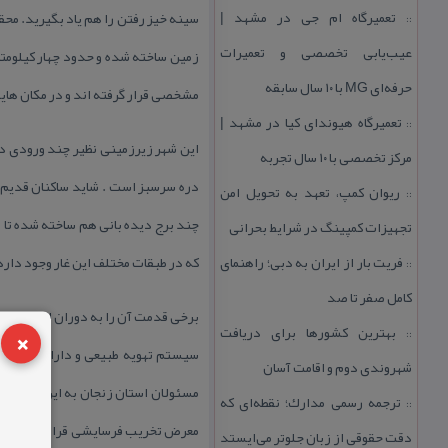
تعمیرگاه ام جی در مشهد |
::
عیب‌یابی تخصصی و تعمیرات
زمین ساخته شده و حدود چهار كیلومتر
حرفه‌ای MG با ۱۰ سال سابقه
مشخصی قرار گرفته اند و در مكان ها
تعمیرگاه هیوندای كیا در مشهد |
::
این شهر زیرزمینی نظیر چند ورودی دا
مركز تخصصی با ۱۰ سال تجربه
دره سرسبز است . شاید ساكنان قدیم خ
ریوان كمپ، تعهد به تحویل امن
::
چند برج دیده بانی هم ساخته شده تا ب
تجهیزات كمپینگ در شرایط بحرانی
فریت بار از ایران به دبی؛ راهنمای
كه در طبقات مختلف این غار وجود دار
::
كامل صفر تا صد
برخی قدمت آن را به دوران استیلای مغ
×
بهترین كشورها برای دریافت
::
سیستم تهویه طبیعی و دارای چند طب
شهروندی دوم و اقامت آسان
مسئولان استان زنجان به این مكان ار
ترجمه رسمی مدارك؛ نقطه‌ای كه
::
معرض تخریب فرسایشی قرار داشت، اما 
دقت حقوقی از زبان جلوتر می‌ایستد