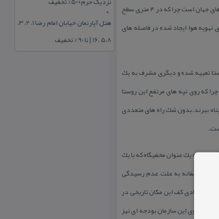
نزدیک حرم+50% تخفیف
سینه خیز رفتن را هم یاد بگیرید. محققانی كه برای تحقیق به این شهر زیرزمینی رفته اند معتقدند این بنا یكی از شگفتی های جهان است چرا كه در ۴ متری سطح
هتل آپارتمان خیابان امام رضا 1، 2، 3،
 تهویه هوا ایجاد شده در فاصله های
5،8 ،16 | تا 90 % تخفیف
وستا تعبیه شده و دیگری مشرف به یك
را كه روی تپه های مرتفع این روستا
 پناه ببرند.بدون شك راه های متعددی
ست.
گذشته به یك عنوان مخفیگاه كه با یك
 است.متاسفانه به علت عدم رسیدگی
لیان متمادی كف این مكان تاریخی در
یا از سوی این سازمان بودجه ای نیز