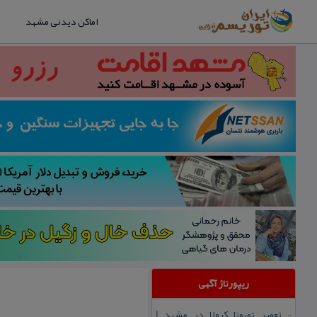
اماکن دیدنی مشهد
ریپورتاژ آگهی
تعمیر تویوتا كرولا در مشهد |
::