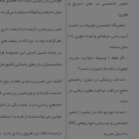
تعمیر تخصصی در محل (سریع و
محل اختفا یا پناهگاه استفاده می‌كرده‌ 
فوری)
تعمیرگاه تخصصی كوییك در مشهد
::
شهر زیرزمینی دژمنده یا دژمند، اثری 
| عیب‌یابی حرفه‌ای و امداد فوری با ۱۰
نظر گرفته بودند، چرا كه در سقف های
سال سابقه
در میانه مسیر اصلی این مجموعه قرا
اگر فقط 10 وسیله بتوانید بخرید،
::
متخصصان زبان های باستانی كشورمان 
اولویت با كدام تجهیزات است؟
خدمات پزشكی در منزل؛ راهنمای
كشف این شهر زیرزمینی هم در نوع خو
::
جامع دریافت مراقبت‌های درمانی در
نشست كرده و درون شهر زیرزمینی فرو 
خانه
خم های زیادی دارد، شاید یكی از دلا
امداد خودرو جك در مشهد | تعمیر
::
خوئین می توانستند از فرصت استفاده ك
تخصصی و عیب‌یابی خودروهای JAC
دژمنده اتاقك و راهروی زیادی دارد، د
با ۱۰ سال تجربه