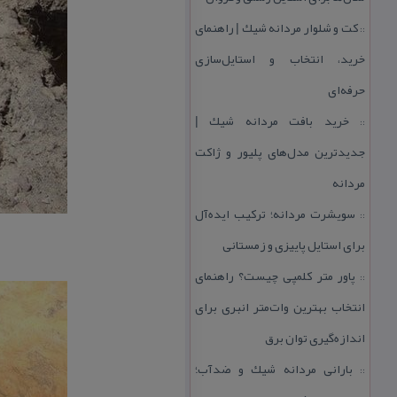
كت و شلوار مردانه شیك | راهنمای
::
خرید، انتخاب و استایل‌سازی
حرفه‌ای
خرید بافت مردانه شیك |
::
جدیدترین مدل‌های پلیور و ژاكت
مردانه
سویشرت مردانه؛ تركیب ایده‌آل
::
برای استایل پاییزی و زمستانی
پاور متر كلمپی چیست؟ راهنمای
::
انتخاب بهترین وات‌متر انبری برای
اندازه‌گیری توان برق
بارانی مردانه شیك و ضدآب؛
::