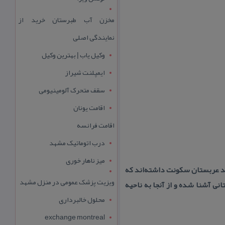
مخزن آب طبرستان خرید از
نمایندگی اصلی
وکیل یاب | بهترین وکیل
ایمپلنت شیراز
سقف متحرک آلومینیومی
اقامت یونان
اقامت فرانسه
درب اتوماتیک مشهد
میز ناهار خوری
نجد عربستان سكونت داشته‌اند كه
ویزیت پزشک عمومی در منزل مشهد
نی آشنا شده و از آنجا به ناحیه
محلول خالبرداری
exchange montreal