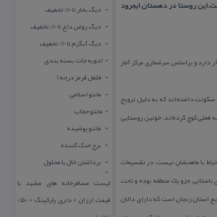
ت.این روستا در دهستان ایجرود
دیگ بخار تا 10% تخفیف
دیگ روغن داغ تا 10% تخفیف
دیگ آبگرم تا 10% تخفیف
ادویه جات بسته بندی
 دارد و براساس سرشماری مركز آمار
فلفل قرمز درجه 1
مانتو اسلامی
 سكونت داشته‌اند كه به دلیل ترویج
مانتو حجاب
یه فعلی كوچ كرده‌اند. خوئین روستایی
مانتو پوشیده
برج خنک کننده
ابه بی ارتباط با ماهنشان نیست، در تقسیمات
برداشتن خال با محلول
ی باستانی جزو یك منطقه بوده و تحت
لیست مسافرخانه های مشهد با
بع استان زنجان است كه دارای دالان
قیمت ارزان + داری پارکینگ + 50%
تخفیف
ر زمانهای خاصی مردم از آن به عنوان