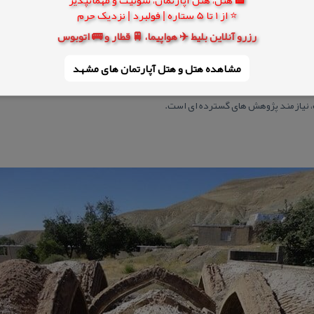
فته شده است.
⭐ از 1 تا 5 ستاره | فولبرد | نزدیک حرم
رزرو آنلاین بلیط ✈️ هواپیما، 🚆 قطار و 🚌 اتوبوس
 را دیده بودند با استفاده از وسایل ابتدایی و شخصی به داخل آن می رفتند و ای
مشاهده هتل و هتل‌ آپارتمان های مشهد
اثر ویژه تاریخی بیش از پیش قابل درك است. بدون شك راه های متعددی كه در طبقات 
، نیازمند پژوهش های گسترده ای است.