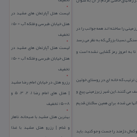
لیست هتل آپارتمان های مشهد در
هتل خیابان طبرسی و فلکه آب + 50%
زمینی را ساخته اند همه جوانب را در
تخفیف
سنگی نسبتا بزرگی كه به نظر می رسد
لیست هتل آپارتمان های مشهد در
تا به امروز رمز گشایی نشده است و
هتل خیابان طبرسی و فلکه آب + 50%
تخفیف
ترتیب كه خانه ای در روستای خوئین
رزرو هتل در خیابان امام رضا مشهد
شف می كنند.این شهر زیرزمینی پیچ و
| هتل‌ های امام رضا 1، 2، 3، 5 و
نها می شده، برای همین ساكنان قدیم
8+50% تخفیف
بهترین هتل مشهد با صبحانه، ناهار
و شام | رزرو هتل مشهد با غذا
 كمال دژمند را جست و جو كنید، باید