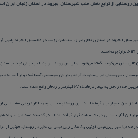
ن روستایی از توابع بخش حلب شهرستان ایجرود در استان زنجان ایران اس
رستان ایجرود در استان زنجان ایران است.این روستا در دهستان ایجرود پایین قرار
 تاتی سخن می‌گویند.گفته می‌شود اهالی این روستا در ابتدا در حوالی نجد عربستان
یستان و بلوچستان ایران مهاجرت كرده و با زبان سیستانی آشنا شده و از آنجا به ناح
به بیجار درفاصله ۶۷ كیلومتری زنجان واقع شده است.
ن زنجان در ۶۰ كیلومتر جاده زنجان، بیجار قرار گرفته است، این روستا به دلیل وجود آثار تاریخی مش
ز این آثار باستانی در یك منطقه قرار گرفته اند اما در گذشته همه این محوطه ها
ژمنده یا شهر زیرزمینی خوئین یك مكان زیرزمینی بی نظیر در روستای خوئین از توا
ددی در آن وجود دارد و تصویر بازارچه و محله‌ای را به ذهن متبادر می‌كند كه گویی د