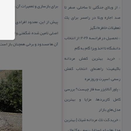
برای بازسازی و تعمیرات آن در نظر گر
از ویلای جنگلی تا ساحلی، صفر تا
::
صد اجاره ویلا در رامسر برای یك
پیش از این، معدود افرادی كه دژمنده
تعطیلات خاطره‌انگیز
اصلی تامین شده، شگفتی و اعجاب این 
تحصیل در فرانسه 2026؛ از انتخاب
::
آن ها مسدود و برخی همچنان باز است
دانشگاه تا اخذ ویزا گام به گام
خرید بهترین كفش مردانه
::
باكیفیت؛ راهنمای انتخاب كفش
رسمی، اسپرت و روزمره
پاور آنالایزر سه فاز چیست؟ بررسی
::
كامل كاربردها، مزایا و بهترین
مدل‌های بازار
خرید كت تك مردانه شیك | بهترین
::
مدل‌ها برای استایل رسمی و كژوال