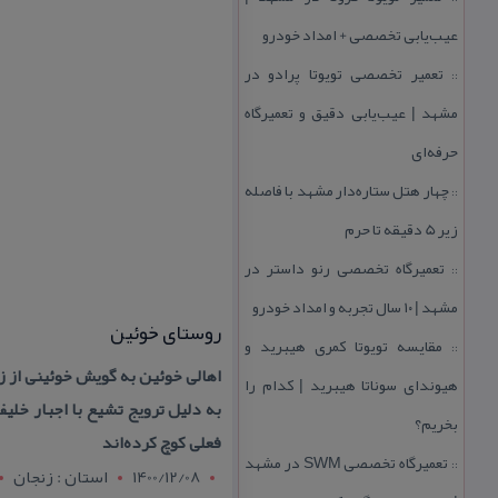
عیب‌یابی تخصصی + امداد خودرو
تعمیر تخصصی تویوتا پرادو در
::
مشهد | عیب‌یابی دقیق و تعمیرگاه
حرفه‌ای
چهار هتل‌ ستاره‌دار مشهد با فاصله
::
زیر 5 دقیقه تا حرم
تعمیرگاه تخصصی رنو داستر در
::
مشهد | ۱۰ سال تجربه و امداد خودرو
روستای خوئین
مقایسه تویوتا كمری هیبرید و
::
اهالی خوئین به گویش خوئینی از ز
هیوندای سوناتا هیبرید | كدام را
به دلیل ترویج تشیع با اجبار خلی
بخریم؟
فعلی كوچ كرده‌اند
تعمیرگاه تخصصی SWM در مشهد
::
1400/12/08
استان : زنجان