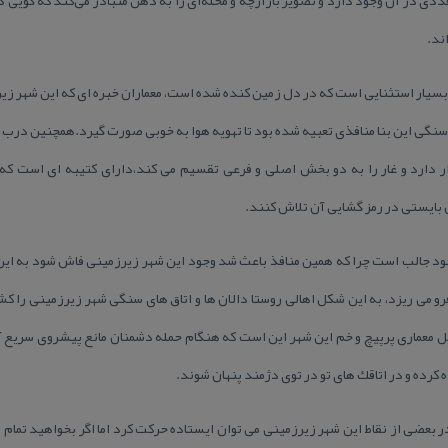
اند.
بسیار استثنایی است كه در دل زمین كنده شده است، معماران خبره ای كه این شهر زیر
 سنگی این بنا منافذی تعبیه شده بود تا تهویه هوا به خوبی صورت گیرد.همچنین درب 
ر دارد و غار را به دو بخش اصلی و فرعی تقسیم می كند،دارای كتیبه ای است كه 
بایستی در رمز گشایی آن تلاش كنند.
د جالب است چرا كه همین منافذ باعث شد وجود این شهر زیرزمینی فاش شود به این 
می ریزد، به این شكل اهالی روستا دالان ها و اتاق های سنگی شهر زیرزمینی را ك
یل معماری پرپیچ و خم این شهر این است كه هنگام حمله دشمنان مانع پیشروی سریع آ
رده و در اتاقك های تو در توی دژمند پنهان شوند.
ر بعضی از نقاط این شهر زیرزمینی می توان ایستاده حركت كرد اما اگر بخواهید تمام و