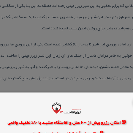
 هم طول دارد،در این شهر زیرزمینی همه چیز حساب و كتاب دارد، منفذهایی كه برای
یی هم شكاف هایی برای روشن شدن مسیر تعبیه شده است.
رد اما دو ورودی این شهر تا به حال بازگشایی شده است یكی از این ورودی ها در ر
وئین به خاطر درامان ماندن از جنگ های آن زمان، این شهر زیرزمینی را ساخته اند چ
ه محض حمله دشمن، دیده بان ها اهالی روستا را با خبر كنند و آنها به شهر زیرزمینی
د و برخی از آن ها مسدود و برخی همچنان باز است، نیازمند پژوهش های گسترده ای ا
لان بر ایران تخمین میزنند و برخی به دوره سلجوقیان. از آنچه پیدا ست این مكان در 
قه بر روی یكدیگر ساخته شده بوده است و مورد استفاده ساكنین آن منطقه بوده
زشمند تاریخی و نفوذ آب و رطوبت به سقف و دیواره‌ها و جمع شدن سیلاب‌ها در طی سا
🎁 امکان رزرو بیش از 1000 هتل و اقامتگاه مشهد با 80% تخفیف واقعی
مدتی است كه از سوی سازمان میراث فرهنگی استان زنجان مورد توجه قرار گرفته و گو
🏨 هتل، هتل آپارتمان، سوئیت و مهمانپذیر