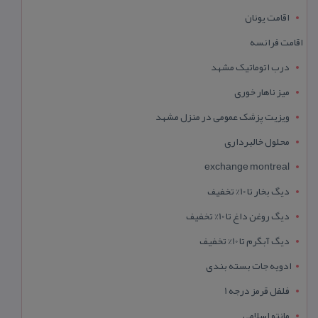
اقامت یونان
اقامت فرانسه
درب اتوماتیک مشهد
میز ناهار خوری
ویزیت پزشک عمومی در منزل مشهد
محلول خالبرداری
exchange montreal
دیگ بخار تا 10% تخفیف
دیگ روغن داغ تا 10% تخفیف
دیگ آبگرم تا 10% تخفیف
ادویه جات بسته بندی
فلفل قرمز درجه 1
مانتو اسلامی