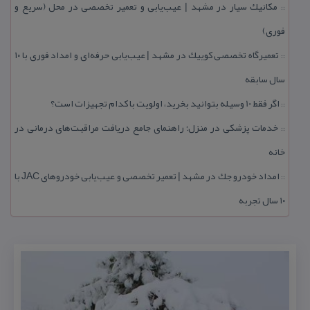
مكانیك سیار در مشهد | عیب‌یابی و تعمیر تخصصی در محل (سریع و
::
فوری)
تعمیرگاه تخصصی كوییك در مشهد | عیب‌یابی حرفه‌ای و امداد فوری با ۱۰
::
سال سابقه
اگر فقط 10 وسیله بتوانید بخرید، اولویت با كدام تجهیزات است؟
::
خدمات پزشكی در منزل؛ راهنمای جامع دریافت مراقبت‌های درمانی در
::
خانه
امداد خودرو جك در مشهد | تعمیر تخصصی و عیب‌یابی خودروهای JAC با
::
۱۰ سال تجربه