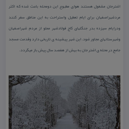
اشترجان مشغول هستند هوای مطبوع این دومحله باعث شده كه اكثر
مردشهراصفهان برای ایام تعطیل واستراحت به این مناطق سفر كنند
ودرایام سیزده بدر جنگلهای كاج فولادشهر مملو از مردم شهراصفهان
وشهرستانهای مجاور شود. این شهر پیشینه ی تاریخی دارد وقدمت مسجد
جامع در محله ی اشتر جان به بیش از هفصد سال پیش باز میگردد.