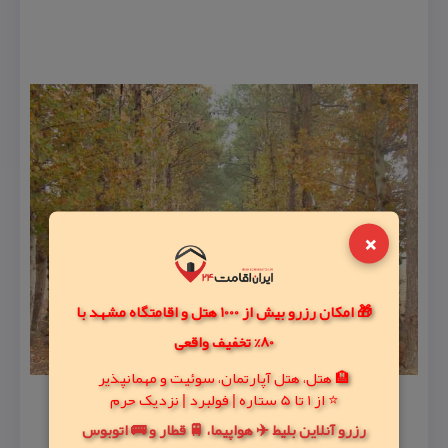
×
🎁 امکان رزرو بیش از 1000 هتل و اقامتگاه مشهد با
80% تخفیف واقعی
🏨 هتل، هتل آپارتمان، سوئیت و مهمانپذیر
⭐ از 1 تا 5 ستاره | فولبرد | نزدیک حرم
رزرو آنلاین بلیط ✈️ هواپیما، 🚆 قطار و 🚌 اتوبوس