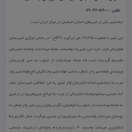
تلفن : 66059000-021
ایمانشهر یكی از شهرهای استان اصفهان در مركز ایران است.
این شهر با جمعیت ۲۱۸۴۵ نفر (برآورد ۱۳۹۰خ.) در بخش مركزی شهرستان
فلاورجان قرار دارد.این شهربه دوقسمت محله مینادشت ومحله اشترجان
تقسیم گردیده است كه محله مینادشت از جنوب به شهر قهدریجان
وروستای قلعه میر و از شمال به شهر فولادشهر وجنگلهای كاج فولادشهر واز
غرب به ایمانشهر(محله اشترجان)واز شرق به مرز حفاظتی شهرستان نجف
آباد منتهی میشودومحله اشترجان از غرب به مراتع سهروفیروزان ازشرق
به محله مینادشت از جنوب به كوههای زاگرس ومرززرین شهر واز شمال به
روستای مهرنجان وقسمتی به سهرفیروزان منتهی میگردد شغل اكثرمردما
كشاورزی میباشد وحدود ۴۰ درصدازمردم وجوانان درشهرك صنعتی