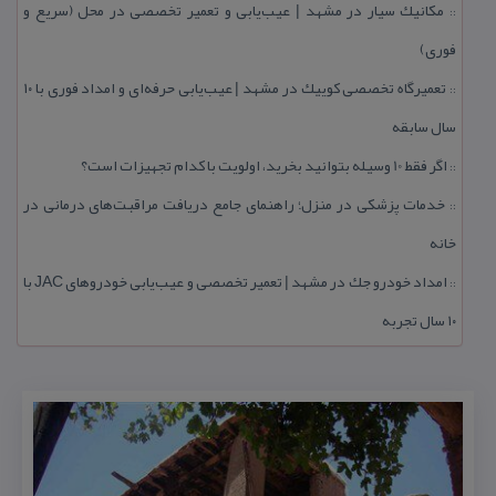
مكانیك سیار در مشهد | عیب‌یابی و تعمیر تخصصی در محل (سریع و
::
فوری)
تعمیرگاه تخصصی كوییك در مشهد | عیب‌یابی حرفه‌ای و امداد فوری با ۱۰
::
سال سابقه
اگر فقط 10 وسیله بتوانید بخرید، اولویت با كدام تجهیزات است؟
::
خدمات پزشكی در منزل؛ راهنمای جامع دریافت مراقبت‌های درمانی در
::
خانه
امداد خودرو جك در مشهد | تعمیر تخصصی و عیب‌یابی خودروهای JAC با
::
۱۰ سال تجربه