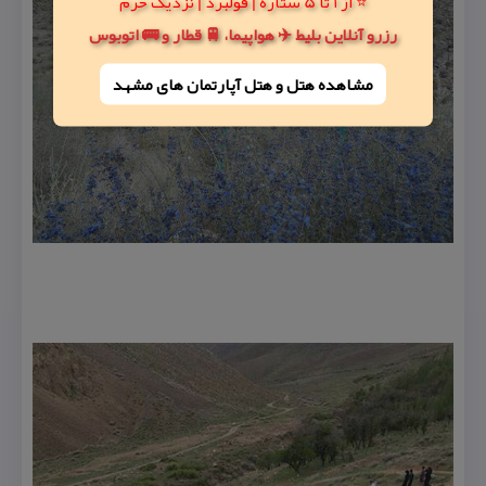
⭐ از 1 تا 5 ستاره | فولبرد | نزدیک حرم
رزرو آنلاین بلیط ✈️ هواپیما، 🚆 قطار و 🚌 اتوبوس
مشاهده هتل و هتل‌ آپارتمان های مشهد