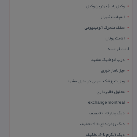
وکیل یاب | بهترین وکیل
ایمپلنت شیراز
سقف متحرک آلومینیومی
اقامت یونان
اقامت فرانسه
درب اتوماتیک مشهد
میز ناهار خوری
ویزیت پزشک عمومی در منزل مشهد
محلول خالبرداری
exchange montreal
دیگ بخار تا 10% تخفیف
دیگ روغن داغ تا 10% تخفیف
دیگ آبگرم تا 10% تخفیف