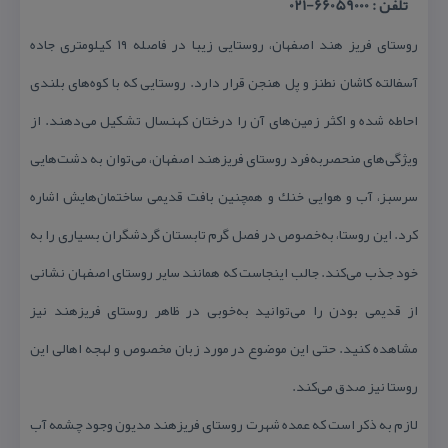
تلفن : 66059000-021
روستای فریز هند اصفهان، روستایی زیبا در فاصله ۱۹ كیلومتری جاده
آسفالته كاشان نطنز و پل هنجن قرار دارد. روستایی كه با كوه‌های بلندی
احاطه شده و اكثر زمین‌های آن را درختان كهنسال تشكیل می‌دهند. از
ویژگی‌های منحصربه‌فرد روستای فریزهند اصفهان، می‌توان به دشت‌هایی
سرسبز، آب و هوایی خنك و همچنین بافت قدیمی ساختمان‌هایش اشاره
كرد. این روستا، به‌خصوص در فصل گرم تابستان گردشگران بسیاری را به
خود جذب می‌كند. جالب اینجاست كه همانند سایر روستای اصفهان نشانی
از قدیمی بودن را می‌توانید به‌خوبی در ظاهر روستای فریزهند نیز
مشاهده كنید. حتی این موضوع در مورد زبان مخصوص و لهجه اهالی این
روستا نیز صدق می‌كند.
لازم به ذكر است كه عمده شهرت روستای فریزهند مدیون وجود چشمه آب