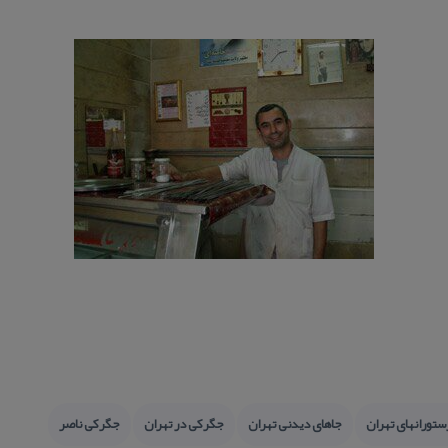
ستورانهای تهران
جاهای دیدنی تهران
جگركی در تهران
جگركی ناصر