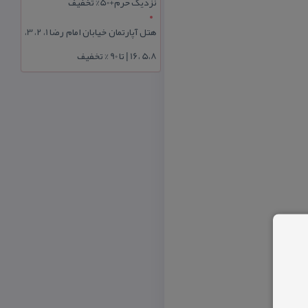
نزدیک حرم+50% تخفیف
هتل آپارتمان خیابان امام رضا 1، 2، 3،
5،8 ،16 | تا 90 % تخفیف