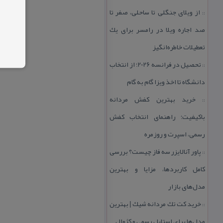
از ویلای جنگلی تا ساحلی، صفر تا
::
صد اجاره ویلا در رامسر برای یك
تعطیلات خاطره‌انگیز
تحصیل در فرانسه 2026؛ از انتخاب
::
دانشگاه تا اخذ ویزا گام به گام
خرید بهترین كفش مردانه
::
باكیفیت؛ راهنمای انتخاب كفش
رسمی، اسپرت و روزمره
پاور آنالایزر سه فاز چیست؟ بررسی
::
كامل كاربردها، مزایا و بهترین
مدل‌های بازار
خرید كت تك مردانه شیك | بهترین
::
مدل‌ها برای استایل رسمی و كژوال