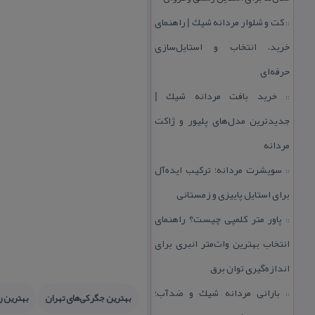
كت و شلوار مردانه شیك | راهنمای
::
خرید، انتخاب و استایل‌سازی
حرفه‌ای
خرید بافت مردانه شیك |
::
جدیدترین مدل‌های پلیور و ژاكت
مردانه
سویشرت مردانه؛ تركیب ایده‌آل
::
برای استایل پاییزی و زمستانی
پاور متر كلمپی چیست؟ راهنمای
::
انتخاب بهترین وات‌متر انبری برای
اندازه‌گیری توان برق
بارانی مردانه شیك و ضدآب؛
::
بهترین جگركی‌های تهران
بهترین ر