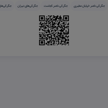
جگركی ناصر خیابان مطهری
جگركی ناصر كجاست
جگركی‌های تهران
جگركی‌های