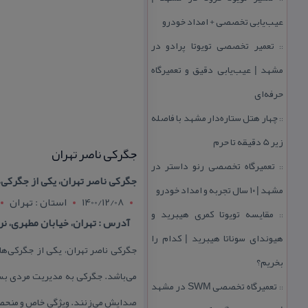
عیب‌یابی تخصصی + امداد خودرو
تعمیر تخصصی تویوتا پرادو در
::
مشهد | عیب‌یابی دقیق و تعمیرگاه
حرفه‌ای
چهار هتل‌ ستاره‌دار مشهد با فاصله
::
زیر 5 دقیقه تا حرم
جگركی ناصر تهران
تعمیرگاه تخصصی رنو داستر در
::
جگركی ناصر تهران، یكی از جگركی‌های قدیمی این شهر بوده كه
مشهد | ۱۰ سال تجربه و امداد خودرو
1400/12/08
استان : تهران
مقایسه تویوتا كمری هیبرید و
::
آدرس : تهران، خیابان مطهری، نرس
هیوندای سوناتا هیبرید | كدام را
بخریم؟
می‌باشد. جگركی به مدیریت مردی بسیا
تعمیرگاه تخصصی SWM در مشهد
::
صدایش می‌زنند. ویژگی خاص و منحصربه