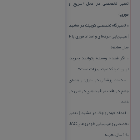
تعمیر تخصصی در محل (سریع و
فوری)
تعمیرگاه تخصصی كوییك در مشهد
::
| عیب‌یابی حرفه‌ای و امداد فوری با ۱۰
سال سابقه
اگر فقط 10 وسیله بتوانید بخرید،
::
اولویت با كدام تجهیزات است؟
خدمات پزشكی در منزل؛ راهنمای
::
جامع دریافت مراقبت‌های درمانی در
خانه
امداد خودرو جك در مشهد | تعمیر
::
تخصصی و عیب‌یابی خودروهای JAC
با ۱۰ سال تجربه