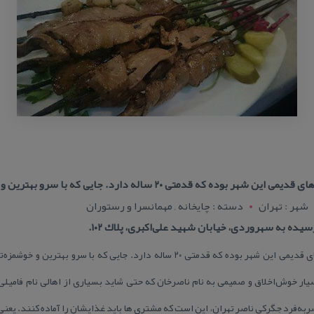
 قدمتی ۲۰ ساله دارد. جایی كه با سرو بهترین و خوشمزه‌ترین دل
شهر : تهران
دسته : چایخانه , مهمانسرا و رستوران
یده به سهروردی، خیابان شهید علی‌اكبری، پلاك ۱۰۲.
جگركی ناصر تهران، یكی از جگركی‌های قدیمی این شهر بوده كه قدمتی ۲۰ ساله دارد. ج
ر خوش‌اخلاق و صمیمی به نام ناصرخان كه حتی شاید بسیاری از اهالی نام فامیلی‌
‌فرد جگركی ناصر تهران، این است كه مشتری ها باید غذایشان را آماده كنند. یعنی ن