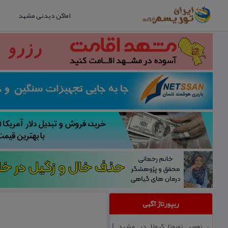
اماکن دیدنی مشهد
ریپورتاژ آگهی
تعمیر تویوتا كرولا در مشهد |
::