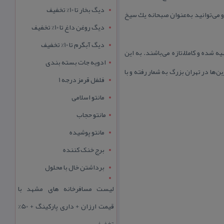
دیگ بخار تا 10% تخفیف
باب كردنش را بكشند. این جگركی معروف، از ساعت ۶ صبح تا ۳ عصر باز بوده و می‌توانید به‌عنوان صبحانه یك سیخ
دیگ روغن داغ تا 10% تخفیف
دیگ آبگرم تا 10% تخفیف
شده و كاملاٌ تازه می‌باشند. به این
ادویه جات بسته بندی
ها در تهران بزرگ به شمار رفته و با
فلفل قرمز درجه 1
مانتو اسلامی
مانتو حجاب
مانتو پوشیده
برج خنک کننده
برداشتن خال با محلول
لیست مسافرخانه های مشهد با
قیمت ارزان + داری پارکینگ + 50%
تخفیف