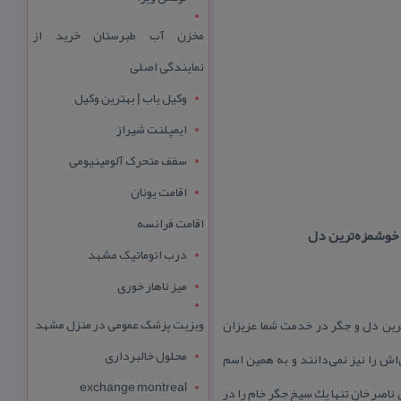
مخزن آب طبرستان خرید از
نمایندگی اصلی
وکیل یاب | بهترین وکیل
ایمپلنت شیراز
سقف متحرک آلومینیومی
اقامت یونان
اقامت فرانسه
درب اتوماتیک مشهد
میز ناهار خوری
ویزیت پزشک عمومی در منزل مشهد
ایی كه با سرو بهترین و خوشمزه‌ترین دل و جگر در خدمت شما عزیزان
محلول خالبرداری
اش را نیز نمی‌دانند و به همین اسم
exchange montreal
اصر خان تنها یك سیخ جگر خام را در