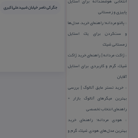
انتخابی هوشمندانه برای استایل
جگركی ناصر خیابان شهید علی‌اكبری
پاییزی و زمستانی
پالتو مردانه؛ راهنمای خرید، مدل‌ها
::
و ست‌كردن برای یك استایل
زمستانی شیك
ژاكت مردانه | راهنمای خرید ژاكت
::
شیك، گرم و كاربردی برای استایل
آقایان
خرید تستر عایق آنالوگ | بررسی
::
بهترین میگرهای آنالوگ بازار +
راهنمای انتخاب تخصصی
هودی مردانه؛ راهنمای خرید
::
بهترین مدل‌های هودی شیك، گرم و