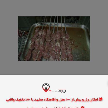
🎁 امکان رزرو بیش از 1000 هتل و اقامتگاه مشهد با 80% تخفیف واقعی
🏨 هتل، هتل آپارتمان، سوئیت و مهمانپذیر