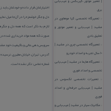
| تعمیر موتور، گیربكس و عیب‌یابی
برق
دل و جگر خوشمزه را در آن‌جا میل نمایی
تعمیرگاه تخصصی كیا موهاوی در
::
لازم به ذكر است كه همه دل و جگرها و
مشهد | عیب‌یابی و تعمیر موتور و
تعلیق بادی
صورت كه همه مواد خریداری شده در هما
تعمیرگاه تخصصی چری در مشهد |
سرویس‌دهی عالی و باكیفیت خود مشتر
::
۱۰ سال تجربه و امداد خودرو
آدرس: تهران، خیابان مطهری، نرسیده به 
تعمیرگاه هایما در مشهد | عیب‌یابی
::
شماره تماس: ذكر نشده است.
تخصصی و امداد فوری
تعمیرات تخصصی لكسوس در
::
مشهد | عیب‌یابی حرفه‌ای و امداد
فوری
مكانیك سیار در مشهد | عیب‌یابی و
::