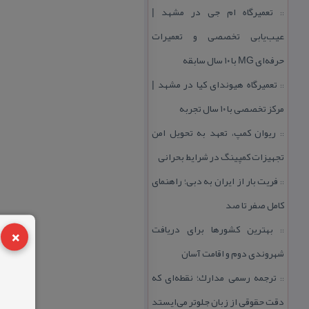
تعمیرگاه ام جی در مشهد |
::
عیب‌یابی تخصصی و تعمیرات
حرفه‌ای MG با ۱۰ سال سابقه
تعمیرگاه هیوندای كیا در مشهد |
::
مركز تخصصی با ۱۰ سال تجربه
ریوان كمپ، تعهد به تحویل امن
::
تجهیزات كمپینگ در شرایط بحرانی
فریت بار از ایران به دبی؛ راهنمای
::
كامل صفر تا صد
×
بهترین كشورها برای دریافت
::
شهروندی دوم و اقامت آسان
ترجمه رسمی مدارك؛ نقطه‌ای كه
::
دقت حقوقی از زبان جلوتر می‌ایستد