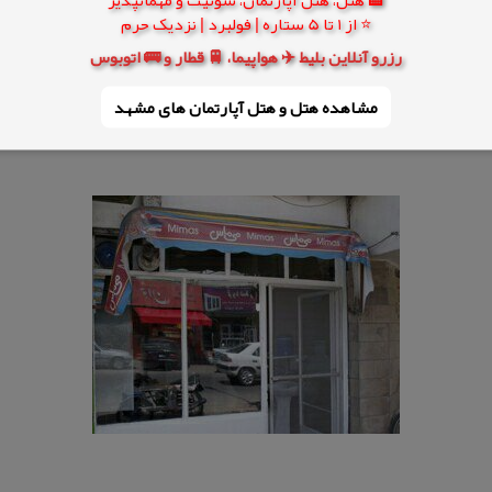
⭐ از 1 تا 5 ستاره | فولبرد | نزدیک حرم
رزرو آنلاین بلیط ✈️ هواپیما، 🚆 قطار و 🚌 اتوبوس
مشاهده هتل و هتل‌ آپارتمان های مشهد