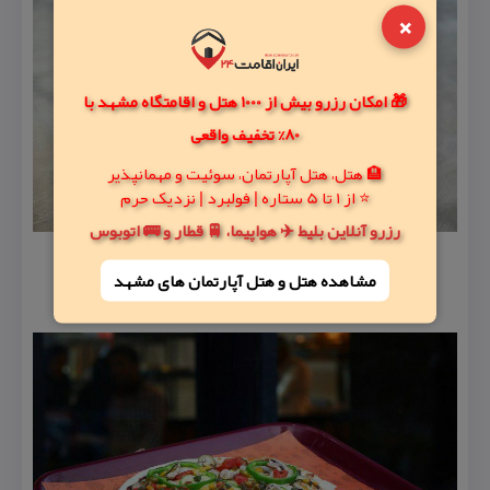
×
🎁 امکان رزرو بیش از 1000 هتل و اقامتگاه مشهد با
80% تخفیف واقعی
🏨 هتل، هتل آپارتمان، سوئیت و مهمانپذیر
⭐ از 1 تا 5 ستاره | فولبرد | نزدیک حرم
رزرو آنلاین بلیط ✈️ هواپیما، 🚆 قطار و 🚌 اتوبوس
مشاهده هتل و هتل‌ آپارتمان های مشهد