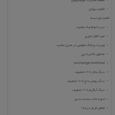
اقامت یونان
اقامت فرانسه
درب اتوماتیک مشهد
میز ناهار خوری
ویزیت پزشک عمومی در منزل مشهد
محلول خالبرداری
exchange montreal
دیگ بخار تا 10% تخفیف
دیگ روغن داغ تا 10% تخفیف
دیگ آبگرم تا 10% تخفیف
ادویه جات بسته بندی
فلفل قرمز درجه 1