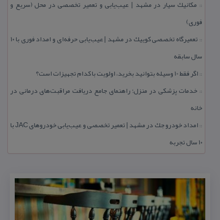
مكانیك سیار در مشهد | عیب‌یابی و تعمیر تخصصی در محل (سریع و
::
فوری)
تعمیرگاه تخصصی كوییك در مشهد | عیب‌یابی حرفه‌ای و امداد فوری با ۱۰
::
سال سابقه
اگر فقط 10 وسیله بتوانید بخرید، اولویت با كدام تجهیزات است؟
::
خدمات پزشكی در منزل؛ راهنمای جامع دریافت مراقبت‌های درمانی در
::
خانه
امداد خودرو جك در مشهد | تعمیر تخصصی و عیب‌یابی خودروهای JAC با
::
۱۰ سال تجربه