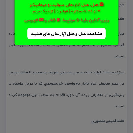
برج است كه هریك از دیگری ۴۵ متر فاصله دارند.
🏨 هتل، هتل آپارتمان، سوئیت و مهمانپذیر
⭐ از 1 تا 5 ستاره | فولبرد | نزدیک حرم
خانه قدیمی لطفعلیان
رزرو آنلاین بلیط ✈️ هواپیما، 🚆 قطار و 🚌 اتوبوس
مشاهده هتل و هتل‌ آپارتمان های مشهد
عمارت لطفعلیان در خیابان شهید مصطفی خمینی ملایر قرار دارد. این خانه
قدیمی، بخشی از یك مجموعه سكونتگاهی به یادگار مانده از دوره قاجار
است.
سازنده و مالك اولیه خانه، محسن مصدقی معروف به مصدق الممالك بوده و
در عصر فتحعلی شاه قاجار به واسطه خویشاوندی كه با دربار داشته با
بهره‌گیری از معماران زبده آن دوره اقدام به ساخت این مجموعه كرده
‌است.
خانه قدیمی منصوری