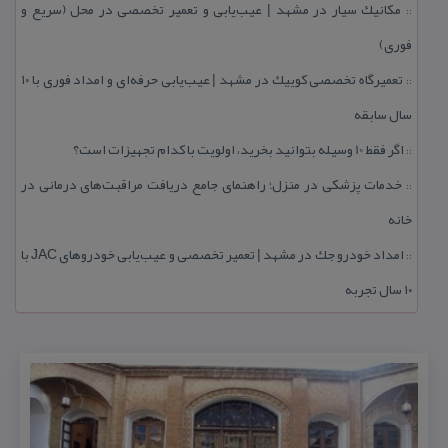
مكانیك سیار در مشهد | عیب‌یابی و تعمیر تخصصی در محل (سریع و
::
فوری)
تعمیرگاه تخصصی كوییك در مشهد | عیب‌یابی حرفه‌ای و امداد فوری با ۱۰
::
سال سابقه
اگر فقط 10 وسیله بتوانید بخرید، اولویت با كدام تجهیزات است؟
::
خدمات پزشكی در منزل؛ راهنمای جامع دریافت مراقبت‌های درمانی در
::
خانه
امداد خودرو جك در مشهد | تعمیر تخصصی و عیب‌یابی خودروهای JAC با
::
۱۰ سال تجربه