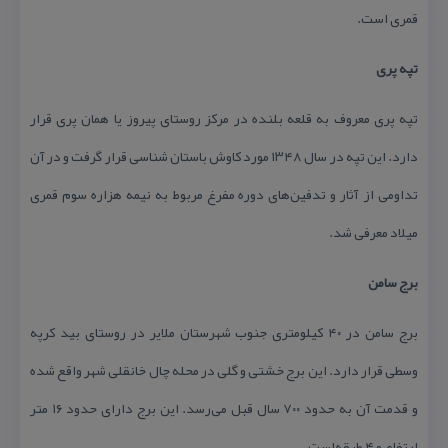
قمری است.
تپه پری
تپه پری معروف به قلعه بلنده در مركز روستای پیروز یا همان پری قرار
دارد. این تپه در سال ۱۳۴۸ مورد كاوش باستان شناسی قرار گرفت و در آن
تداومی از آثار و تدفین‌های دوره مفرغ مربوط به نیمه هزاره سوم قمری
میلاد معرفی شد.
برج سامن
برج سامن در ۴۰ كیلومتری جنوب شهرستان ملایر در روستای بید كرپه
وسطی قرار دارد. این برج خشتی و گلی در محله چال خانقلی شهر واقع شده‌
و قدمت آن به حدود ۷۰۰ سال قبل می‌رسد. این برج دارای حدود ۱۶ متر
ارتفاع و ۴ طبقه‌است.