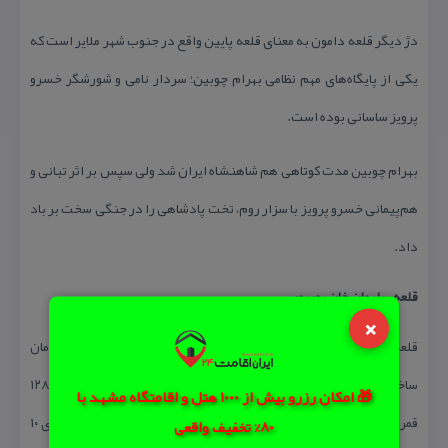
دژ دیگر قلعه دامون به معنای قلعه پایین واقع در جنوب شهر ملایر است كه
یكی از پایگاه‌های مهم نظامی بهرام چوبین؛ سردار نامی و شورشگر خسرو
پرویز ساسانی بوده است.
بهرام چوبین مدت كوتاهی هم شاهنشاه ایران شد ولی سپس بر اثر تبانی و
هم‌پیمانی خسرو پرویز با سزار روم، تخت پادشاهی را در جنگی سخت بر باد
داد.
قلعه سلیمان خان بوربور
×
قلعه سلیمان خان بوربور دارای مساحتی حدود یك هكتار است. زمان
ساخت آن مشخص نیست اما از كتیبه‌های داخل روستا قدمت آن به ۱۲۸۵
🎁 امکان رزرو بیش از 1000 هتل و اقامتگاه مشهد با
قمری بر می‌گردد كه مربوط به اوایل حكومت قاجار است. این قلعه دارای ۱۰
80% تخفیف واقعی