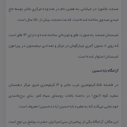
مسجد عاشورا در خیابانی به همین نام در محدوده مركزی ملایر توسط حاج
مهدی مهدوی ساخته شده‌است. قدمت مسجد بیش از ۱۵۰ سال است.
شبستان مسجد به صورت طاق و تویزه‌ای ساخته شده و دارای ۱۳ طاق است
كه روی ۸ ستون آجری چهارگوش در مركز و تعدادی نیم‌ستون در پیرامون
شبستان استوار شده ‌است.
آرامگاه بابا حسین
در فاصله ۵۵ كیلومتری غرب ملایر و ۱۲ كیلومتری شرق مركز دهستان
سفید كوه (انوچ) در دامنه باغات روستای سیاه كمر، بنای برج‌مانندی
خودنمایی می‌كند كه به مقبره بابا حسین (یا ددحسین) معروف است.
این مكان، آرامگاه یكی از پیامبران بنی‌اسرائیل، حضرت یوشع بن نوح است