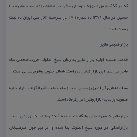
كه در گذشته مورد توجه یهودیان ساكن در منطقه بوده است. مقبره بابا
حسین در سال ۱۳۷۹ به شماره ۲۷۱۱ در فهرست آاثار ملی ایران به ثبت
رسیده است.
بازار قدیمی ملایر
قدمت هسته اولیه بازار ملایر به زمان شیخ الملوك؛ فرزندفتحعلی شاه
قاجار می‌رسد. این بازار شامل دو راسته شمالی جنوبی وشرقی غربی است.
سبك معماری آن اصیل وسنتی است وسخت تحت تاثیرالگوهای بازار دوره
صفویه وزندیه (بازاروكیل) قرارگرفته است.
بازارملایربه شیوه خطی وارگانیك ساخته شده ودارای در ورودی است.
بازاراصلی در دوره شیخ الملوك بنا شده و افرادی چون مهرعلیخان