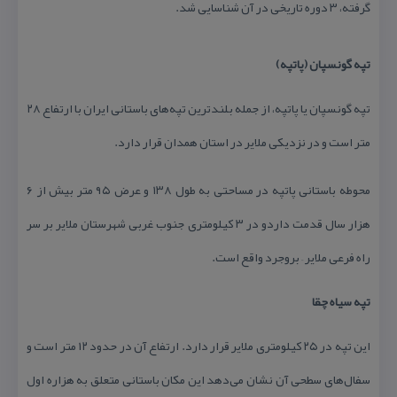
گرفته، ۳ دوره تاریخی در آن شناسایی شد.
تپه گونسپان (پاتپه)
تپه گونسپان یا پاتپه، از جمله بلندترین تپه‌های باستانی ایران با ارتفاع ۲۸
متر است و در نزدیكی ملایر در استان همدان قرار دارد.
محوطه باستانی پاتپه در مساحتی به طول ۱۳۸ و عرض ۹۵ متر بیش از ۶
هزار سال قدمت داردو در ۳ كیلومتری جنوب غربی شهرستان ملایر بر سر
راه فرعی ملایر – بروجرد واقع است.
تپه سیاه چقا
این تپه در ۲۵ كیلومتری ملایر قرار دارد. ارتفاع آن در حدود ۱۲ متر است و
سفال‌های سطحی آن نشان می‌دهد این مكان باستانی متعلق به هزاره اول