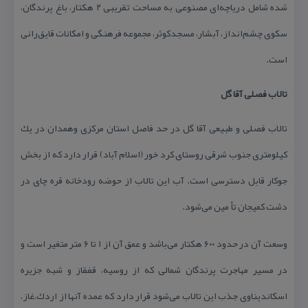
شده شامل دریاچه‌ای مصنوعی به مساحت تقریبی ۲ هكتار، باغ پرندگان،
سكوی چشم‌انداز، آبشار، مسجدكوثر، مجموعه فرهنگی و امكانات قایق‌رانی
است.
تالاب فصلی آقا گل
تالاب فصلی و طبیعی آقا گل در حد فاصل استان مركزی وهمدان در یك
كیلومتری جنوب شرقی روستای كرد خور (اسلام آباد) قرار دارد كه از بخش
جوكار قابل دسترسی است. آب این تالاب از حوضه رودخانه قره چای در
دشت كمیجان تأ مین می‌شود.
وسعت آن در حدود ۶۰۰ هكتار می‌باشد و عمق آن از ۱ تا ۶ متر متغیر است و
در مسیر مهاجرت پرندگان شمالی كه از روسیه، قفقاز و شبه جزیره
اسكاندیناوی جذب این تالاب می‌شود قرار دارد كه عمده آنها از اردك،غاز،