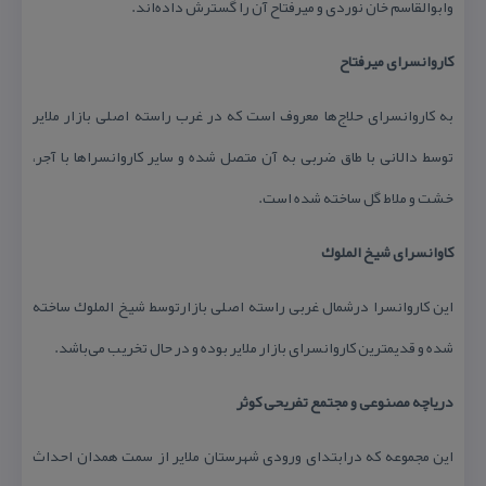
وابوالقاسم خان نوردی و میرفتاح آن را گسترش داده‌اند.
كاروانسرای میرفتاح
به كاروانسرای حلاج‌ها معروف است كه در غرب راسته اصلی بازار ملایر
توسط دالانی با طاق ضربی به آن متصل شده و سایر كاروانسراها با آجر،
خشت و ملاط گل ساخته شده است.
كاوانسرای شیخ الملوك
این كاروانسرا درشمال غربی راسته اصلی بازارتوسط شیخ الملوك ساخته
شده و قدیمترین كاروانسرای بازار ملایر بوده و در حال تخریب می‌باشد.
دریاچه مصنوعی و مجتمع تفریحی كوثر
این مجموعه كه درابتدای ورودی شهرستان ملایر از سمت همدان احداث