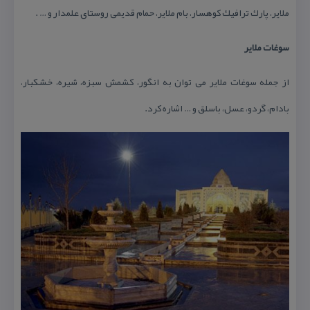
ملایر، پارك ترافیك كوهسار، بام ملایر، حمام قدیمی روستای علمدار و … .
سوغات ملایر
از جمله سوغات ملایر می توان به انگور، كشمش سبزه، شیره، خشكبار،
بادام، گردو، عسل، باسلق و … اشاره كرد.