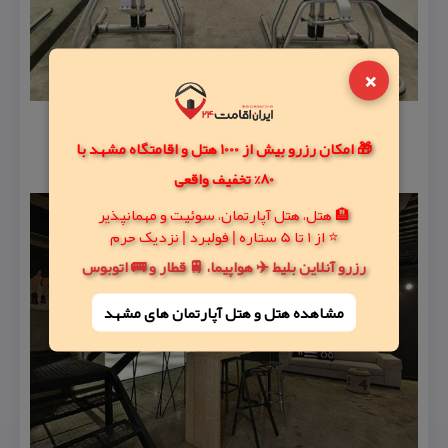
×
🎁 امکان رزرو بیش از 1000 هتل و اقامتگاه مشهد با
80% تخفیف واقعی
🏨 هتل، هتل آپارتمان، سوئیت و مهمانپذیر
⭐ از 1 تا 5 ستاره | فولبرد | نزدیک حرم
رزرو آنلاین بلیط ✈️ هواپیما، 🚆 قطار و 🚌 اتوبوس
مشاهده هتل و هتل‌ آپارتمان های مشهد