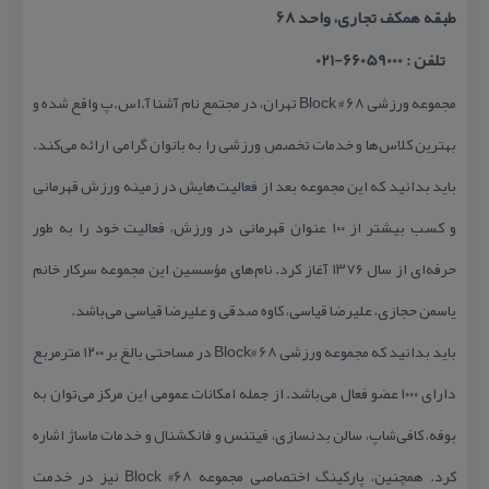
طبقه همكف تجاری، واحد ۶۸
تلفن : 66059000-021
مجموعه ورزشی Block # 68 تهران، در مجتمع نام آشنا آ.‌اس.‌پ واقع شده و
بهترین كلاس‌ها و خدمات تخصص ورزشی را به بانوان گرامی ارائه می‌كند.
باید بدانید كه این مجموعه بعد از فعالیت‌‌هایش در زمینه ورزش قهرمانی
و كسب بیشتر از ۱۰۰ عنوان قهرمانی در ورزش، فعالیت خود را به طور
حرفه‌ای از سال ۱۳۷۶ آغاز كرد. نام‌های مؤسسین این مجموعه سركار خانم
یاسمن حجازی، علیرضا قیاسی، كاوه صدقی و علیرضا قیاسی می‌باشد.
باید بدانید كه مجموعه ورزشی Block# 68 در مساحتی بالغ بر ۱۲۰۰ مترمربع
دارای ۱۰۰۰ عضو فعال می‌باشد. از جمله امكانات عمومی این مركز می‌‌توان به
بوفه، كافی‌شاپ، سالن بدنسازی، فیتنس و فانكشنال و خدمات ماساژ اشاره
كرد. همچنین، پاركینگ اختصاصی مجموعه Block #68 نیز در خدمت