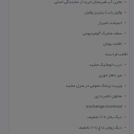
مخزن آب طبرستان خرید از نمایندگی اصلی
وکیل یاب | بهترین وکیل
ایمپلنت شیراز
سقف متحرک آلومینیومی
اقامت یونان
اقامت فرانسه
درب اتوماتیک مشهد
میز ناهار خوری
ویزیت پزشک عمومی در منزل مشهد
محلول خالبرداری
exchange montreal
دیگ بخار تا 10% تخفیف
دیگ روغن داغ تا 10% تخفیف