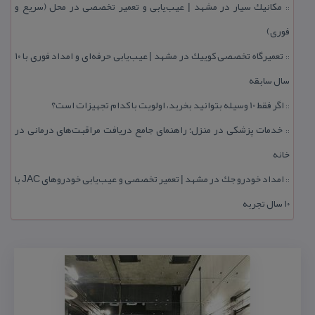
مكانیك سیار در مشهد | عیب‌یابی و تعمیر تخصصی در محل (سریع و
::
فوری)
تعمیرگاه تخصصی كوییك در مشهد | عیب‌یابی حرفه‌ای و امداد فوری با ۱۰
::
سال سابقه
اگر فقط 10 وسیله بتوانید بخرید، اولویت با كدام تجهیزات است؟
::
خدمات پزشكی در منزل؛ راهنمای جامع دریافت مراقبت‌های درمانی در
::
خانه
امداد خودرو جك در مشهد | تعمیر تخصصی و عیب‌یابی خودروهای JAC با
::
۱۰ سال تجربه