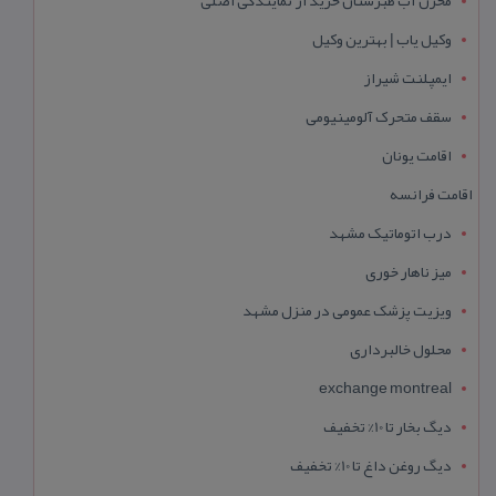
وکیل یاب | بهترین وکیل
ایمپلنت شیراز
سقف متحرک آلومینیومی
اقامت یونان
اقامت فرانسه
درب اتوماتیک مشهد
میز ناهار خوری
ویزیت پزشک عمومی در منزل مشهد
محلول خالبرداری
exchange montreal
دیگ بخار تا 10% تخفیف
دیگ روغن داغ تا 10% تخفیف