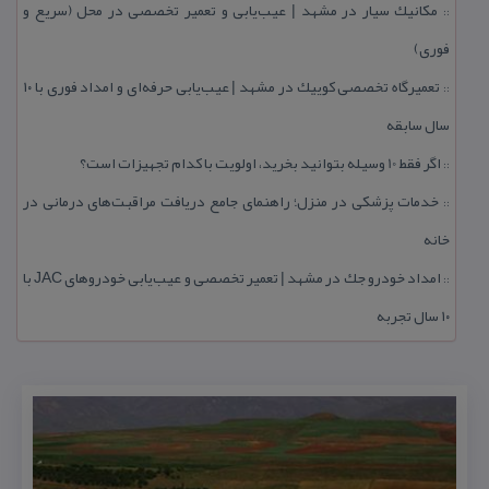
مكانیك سیار در مشهد | عیب‌یابی و تعمیر تخصصی در محل (سریع و
::
فوری)
تعمیرگاه تخصصی كوییك در مشهد | عیب‌یابی حرفه‌ای و امداد فوری با ۱۰
::
سال سابقه
اگر فقط 10 وسیله بتوانید بخرید، اولویت با كدام تجهیزات است؟
::
خدمات پزشكی در منزل؛ راهنمای جامع دریافت مراقبت‌های درمانی در
::
خانه
امداد خودرو جك در مشهد | تعمیر تخصصی و عیب‌یابی خودروهای JAC با
::
۱۰ سال تجربه