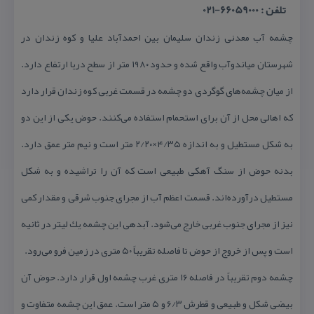
تلفن : 66059000-021
چشمه آب معدنی زندان سلیمان بین احمدآباد علیا و كوه زندان در
شهرستان میاندوآب واقع شده و حدود ۱۹۸۰ متر از سطح دریا ارتفاع دارد.
از میان چشمه‌های گوگردی دو چشمه در قسمت غربی كوه زندان قرار دارد
كه اهالی محل از آن برای استحمام استفاده می‌كنند. حوض یكی از این دو
به شكل مستطیل و به اندازه ۴/۳۵×۲/۲۰ متر است و نیم متر عمق دارد.
بدنه‌ حوض از سنگ آهكی طبیعی است كه آن را تراشیده و به شكل
مستطیل درآورده‌اند. قسمت اعظم آب از مجرای جنوب شرقی و مقدار كمی
نیز از مجرای جنوب غربی خارج می‌شود. آبدهی این چشمه یك لیتر در ثانیه
است و پس از خروج از حوض تا فاصله تقریباً ۵۰ متری در زمین فرو می‌رود.
چشمه دوم تقریباً در فاصله ۱۶ متری غرب چشمه اول قرار دارد. حوض آن
بیضی شكل و طبیعی و قطرش ۶/۳ و ۵ متر است. عمق این چشمه متفاوت و