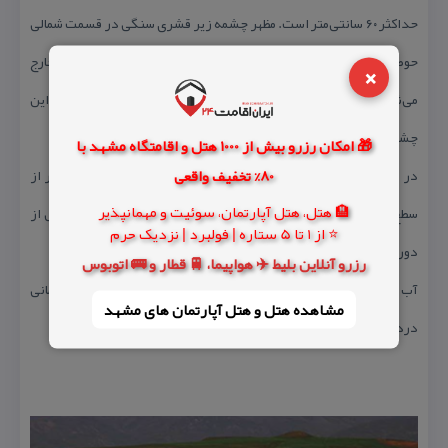
حداكثر ۶۰ سانتی‌متر است. مظهر چشمه زیر قشری سنگی در قسمت شمالی
حوض قرار دارد و آب از مجرایی كه در قسمت جنوب غربی واقع شده خارج
×
می‌شود و در مسیر خود گسترش می‌یابد و به زمین فرو می‌رود. آبدهی این
چشمه تقریباً دو لیتر در ثانیه است.
🎁 امکان رزرو بیش از 1000 هتل و اقامتگاه مشهد با
80% تخفیف واقعی
در این ناحیه مظهرهای دیگری نیز وجود دارد كه آب آنها پس از عبور از
🏨 هتل، هتل آپارتمان، سوئیت و مهمانپذیر
سطح زمین، رسوب‌های سفید كربنات و منیزیم باقی می‌گذارد كه حتی از
⭐ از 1 تا 5 ستاره | فولبرد | نزدیک حرم
دور به صورت مسیرهای سفید رنگ دیده می‌شود.
رزرو آنلاین بلیط ✈️ هواپیما، 🚆 قطار و 🚌 اتوبوس
آب این چشمه‌ها جزو آب‌های سولفوره است كه دارای مصارف درمانی
مشاهده هتل و هتل‌ آپارتمان های مشهد
دردهای مفصلی و رماتیسمی است.