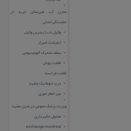
مخزن آب طبرستان خرید از
نمایندگی اصلی
وکیل یاب | بهترین وکیل
ایمپلنت شیراز
سقف متحرک آلومینیومی
اقامت یونان
اقامت فرانسه
درب اتوماتیک مشهد
میز ناهار خوری
ویزیت پزشک عمومی در منزل مشهد
محلول خالبرداری
exchange montreal