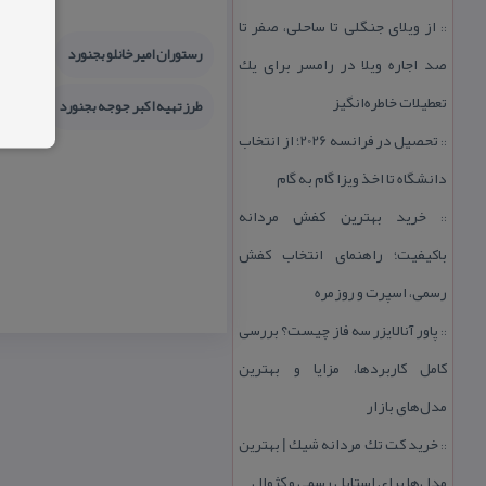
از ویلای جنگلی تا ساحلی، صفر تا
::
رستوران امیرخانلو بجنورد
قیمت هر
صد اجاره ویلا در رامسر برای یك
تعطیلات خاطره‌انگیز
طرز تهیه اكبر جوجه بجنورد
رستورا
تحصیل در فرانسه 2026؛ از انتخاب
::
دانشگاه تا اخذ ویزا گام به گام
خرید بهترین كفش مردانه
::
باكیفیت؛ راهنمای انتخاب كفش
رسمی، اسپرت و روزمره
پاور آنالایزر سه فاز چیست؟ بررسی
::
كامل كاربردها، مزایا و بهترین
مدل‌های بازار
خرید كت تك مردانه شیك | بهترین
::
مدل‌ها برای استایل رسمی و كژوال