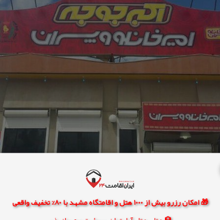
🎁 امکان رزرو بیش از 1000 هتل و اقامتگاه مشهد با 80% تخفیف واقعی
🏨 هتل، هتل آپارتمان، سوئیت و مهمانپذیر