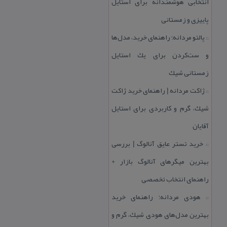
انتخابی هوشمندانه برای استایل
پاییزی و زمستانی
پالتو مردانه؛ راهنمای خرید، مدل‌ها
::
و ست‌كردن برای یك استایل
زمستانی شیك
ژاكت مردانه | راهنمای خرید ژاكت
::
شیك، گرم و كاربردی برای استایل
آقایان
خرید تستر عایق آنالوگ | بررسی
::
بهترین میگرهای آنالوگ بازار +
راهنمای انتخاب تخصصی
هودی مردانه؛ راهنمای خرید
::
بهترین مدل‌های هودی شیك، گرم و