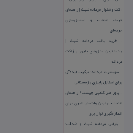
كت و شلوار مردانه شیك | راهنمای
::
خرید، انتخاب و استایل‌سازی
حرفه‌ای
خرید بافت مردانه شیك |
::
جدیدترین مدل‌های پلیور و ژاكت
مردانه
سویشرت مردانه؛ تركیب ایده‌آل
::
برای استایل پاییزی و زمستانی
پاور متر كلمپی چیست؟ راهنمای
::
انتخاب بهترین وات‌متر انبری برای
اندازه‌گیری توان برق
بارانی مردانه شیك و ضدآب؛
::