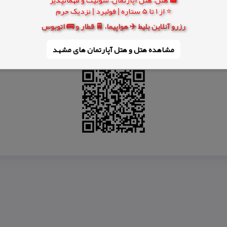
⭐ از 1 تا 5 ستاره | فولبرد | نزدیک حرم
رزرو آنلاین بلیط ✈️ هواپیما، 🚆 قطار و 🚌 اتوبوس
 پرس اكبر جوجه بجنورد
رستوران ژاله بجنورد
رستوران ادن بجنورد
رستوران دری
مشاهده هتل و هتل‌ آپارتمان های مشهد
ن بجنورد
رستوران اكبر جوجه گلوگاه