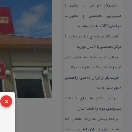
تعمیرگاه ام جی در مشهد |
::
عیب‌یابی تخصصی و تعمیرات
حرفه‌ای MG با ۱۰ سال سابقه
تعمیرگاه هیوندای كیا در مشهد |
::
مركز تخصصی با ۱۰ سال تجربه
ریوان كمپ، تعهد به تحویل امن
::
تجهیزات كمپینگ در شرایط بحرانی
فریت بار از ایران به دبی؛ راهنمای
::
كامل صفر تا صد
×
بهترین كشورها برای دریافت
::
شهروندی دوم و اقامت آسان
ترجمه رسمی مدارك؛ نقطه‌ای كه
::
دقت حقوقی از زبان جلوتر می‌ایستد