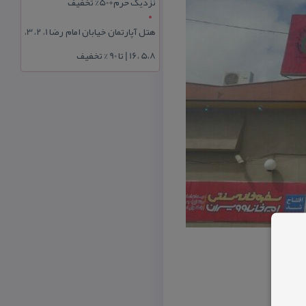
نزدیک حرم+50% تخفیف
هتل آپارتمان خیابان امام رضا 1، 2، 3،
5،8 ،16 | تا 90 % تخفیف