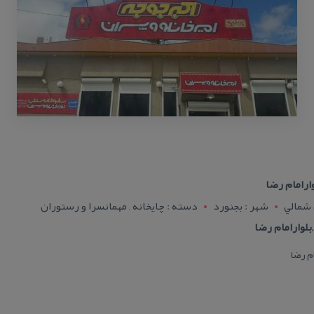
ارامام رضا
 شمالي
شهر : بجنورد
دسته : چایخانه , مهمانسرا و رستوران
بلوارامام رضا
م رضا