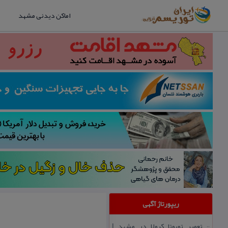
اماکن دیدنی مشهد
ریپورتاژ آگهی
تعمیر تویوتا كرولا در مشهد |
::