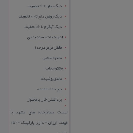
دیگ بخار تا 10% تخفیف
دیگ روغن داغ تا 10% تخفیف
دیگ آبگرم تا 10% تخفیف
ادویه جات بسته بندی
فلفل قرمز درجه 1
مانتو اسلامی
مانتو حجاب
مانتو پوشیده
برج خنک کننده
برداشتن خال با محلول
لیست مسافرخانه های مشهد با
قیمت ارزان + داری پارکینگ + 50%
تخفیف