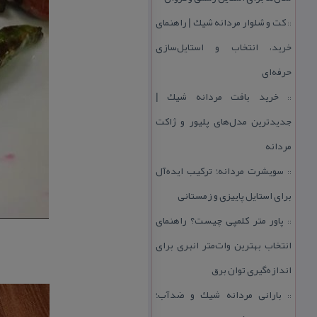
كت و شلوار مردانه شیك | راهنمای
::
خرید، انتخاب و استایل‌سازی
حرفه‌ای
خرید بافت مردانه شیك |
::
جدیدترین مدل‌های پلیور و ژاكت
مردانه
سویشرت مردانه؛ تركیب ایده‌آل
::
برای استایل پاییزی و زمستانی
پاور متر كلمپی چیست؟ راهنمای
::
انتخاب بهترین وات‌متر انبری برای
اندازه‌گیری توان برق
بارانی مردانه شیك و ضدآب؛
::