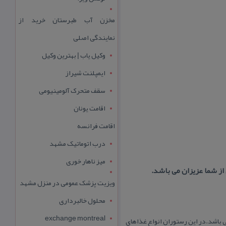
مخزن آب طبرستان خرید از
نمایندگی اصلی
وکیل یاب | بهترین وکیل
ایمپلنت شیراز
سقف متحرک آلومینیومی
اقامت یونان
اقامت فرانسه
درب اتوماتیک مشهد
میز ناهار خوری
از شما عزیزان می باشد.
ویزیت پزشک عمومی در منزل مشهد
محلول خالبرداری
exchange montreal
می باشد.در این رستوران انواع غذاهای