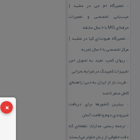
تعمیرگاه ام جی در مشهد |
::
عیب‌یابی تخصصی و تعمیرات
حرفه‌ای MG با ۱۰ سال سابقه
تعمیرگاه هیوندای كیا در مشهد |
::
مركز تخصصی با ۱۰ سال تجربه
ریوان كمپ، تعهد به تحویل امن
::
تجهیزات كمپینگ در شرایط بحرانی
فریت بار از ایران به دبی؛ راهنمای
::
كامل صفر تا صد
×
بهترین كشورها برای دریافت
::
شهروندی دوم و اقامت آسان
ترجمه رسمی مدارك؛ نقطه‌ای كه
::
دقت حقوقی از زبان جلوتر می‌ایستد