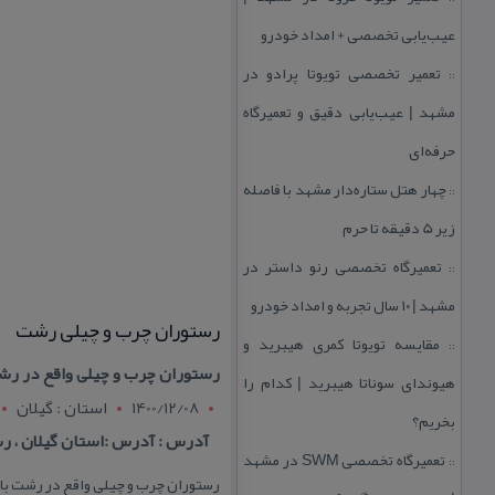
عیب‌یابی تخصصی + امداد خودرو
تعمیر تخصصی تویوتا پرادو در
::
مشهد | عیب‌یابی دقیق و تعمیرگاه
حرفه‌ای
چهار هتل‌ ستاره‌دار مشهد با فاصله
::
زیر 5 دقیقه تا حرم
تعمیرگاه تخصصی رنو داستر در
::
مشهد | ۱۰ سال تجربه و امداد خودرو
رستوران چرب و چیلی رشت
مقایسه تویوتا كمری هیبرید و
::
رستوران چرب و چیلی واقع در رشت 
هیوندای سوناتا هیبرید | كدام را
1400/12/08
استان : گيلان
بخریم؟
آدرس : آدرس :استان گیلان ، رش
تعمیرگاه تخصصی SWM در مشهد
::
رستوران چرب و چیلی واقع در رشت با سه