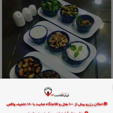
🎁 امکان رزرو بیش از 1000 هتل و اقامتگاه مشهد با 80% تخفیف واقعی
🏨 هتل، هتل آپارتمان، سوئیت و مهمانپذیر