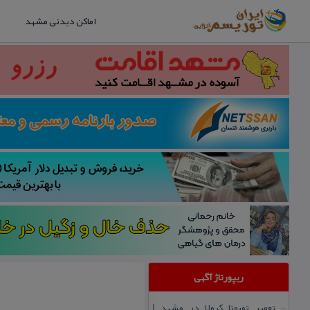
اماکن دیدنی مشهد
ریپورتاژ آگهی
تعمیر تویوتا كرولا در مشهد |
::