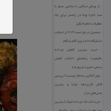
از ویلای جنگلی تا ساحلی، صفر تا
::
صد اجاره ویلا در رامسر برای یك
تعطیلات خاطره‌انگیز
تحصیل در فرانسه 2026؛ از انتخاب
::
دانشگاه تا اخذ ویزا گام به گام
خرید بهترین كفش مردانه
::
باكیفیت؛ راهنمای انتخاب كفش
رسمی، اسپرت و روزمره
پاور آنالایزر سه فاز چیست؟ بررسی
::
كامل كاربردها، مزایا و بهترین
مدل‌های بازار
خرید كت تك مردانه شیك | بهترین
::
مدل‌ها برای استایل رسمی و كژوال