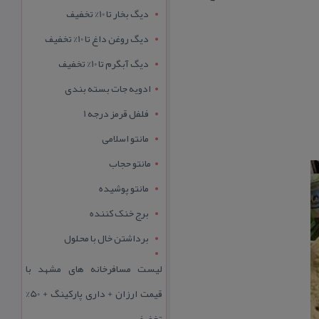
دیگ بخار تا 10% تخفیف
دیگ روغن داغ تا 10% تخفیف
دیگ آبگرم تا 10% تخفیف
ادویه جات بسته بندی
فلفل قرمز درجه 1
مانتو اسلامی
مانتو حجاب
مانتو پوشیده
برج خنک کننده
برداشتن خال با محلول
لیست مسافرخانه های مشهد با
قیمت ارزان + داری پارکینگ + 50%
تخفیف