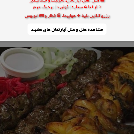
⭐ از 1 تا 5 ستاره | فولبرد | نزدیک حرم
رزرو آنلاین بلیط ✈️ هواپیما، 🚆 قطار و 🚌 اتوبوس
مشاهده هتل و هتل‌ آپارتمان های مشهد