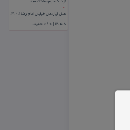
نزدیک حرم+50% تخفیف
هتل آپارتمان خیابان امام رضا 1، 2، 3،
5،8 ،16 | تا 90 % تخفیف