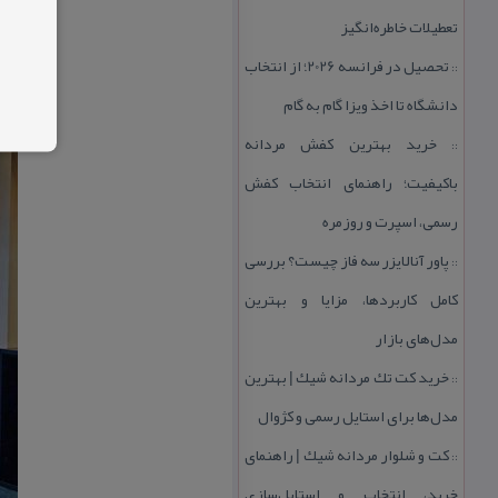
تعطیلات خاطره‌انگیز
تحصیل در فرانسه 2026؛ از انتخاب
::
دانشگاه تا اخذ ویزا گام به گام
خرید بهترین كفش مردانه
::
باكیفیت؛ راهنمای انتخاب كفش
رسمی، اسپرت و روزمره
پاور آنالایزر سه فاز چیست؟ بررسی
::
كامل كاربردها، مزایا و بهترین
مدل‌های بازار
خرید كت تك مردانه شیك | بهترین
::
مدل‌ها برای استایل رسمی و كژوال
كت و شلوار مردانه شیك | راهنمای
::
خرید، انتخاب و استایل‌سازی