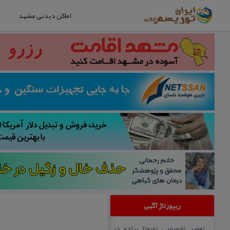
اماکن دیدنی مشهد
ریپورتاژ آگهی
تعمیر تخصصی تویوتا پرادو در
::