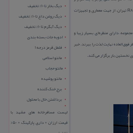
دیگ بخار تا 10% تخفیف
چهارصد مترمربع و با هدف ارائه خدمات متنوع ورزشی به آقایان فعالیت خود را آغاز كرد. باید بدانید كه مجموعه ورزشی R8 تهران، از جهت معماری و تجهیزات
دیگ روغن داغ تا 10% تخفیف
دیگ آبگرم تا 10% تخفیف
وعه‌، دارای منظره‌ای بسیار زیبا و
ادویه جات بسته بندی
 فوق‌العاده نهایت لذت را ببرند. خبر
فلفل قرمز درجه 1
مانتو اسلامی
مانتو حجاب
مانتو پوشیده
برج خنک کننده
برداشتن خال با محلول
لیست مسافرخانه های مشهد با
قیمت ارزان + داری پارکینگ + 50%
تخفیف