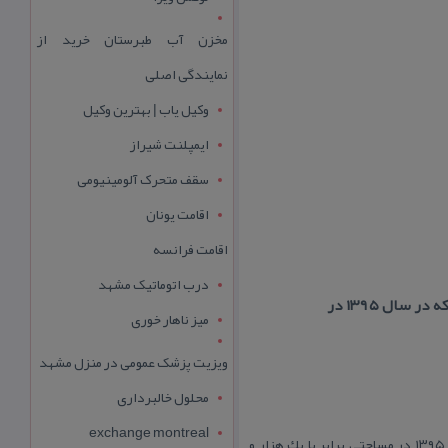
مخزن آب طبرستان خرید از
نمایندگی اصلی
وکیل یاب | بهترین وکیل
ایمپلنت شیراز
سقف متحرک آلومینیومی
اقامت یونان
اقامت فرانسه
درب اتوماتیک مشهد
میز ناهار خوری
ویزیت پزشک عمومی در منزل مشهد
محلول خالبرداری
exchange montreal
مجموعه ورزشی R8 تهران، از جمله بزرگ‌ترین و مجهزترین باشگاه‌های ورزشی در سطح پایتخت می‌باشد. جایی كه در سال ۱۳۹۵ در مساحتی برابر با یك هزار و