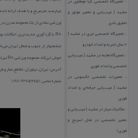
تعمیرگاه تخصصی كیا موهاوی در
::
مشهد | عیب‌یابی و تعمیر موتور و
ورزشی نمادی از یك مجموعه مدرن در ت
تعلیق بادی
تعمیرگاه تخصصی چری در مشهد |
R8 با گردآوری جدیدترین امكانات 
::
۱۰ سال تجربه و امداد خودرو
چشم‌نواز از جنوب و شمال تهران می‌باش
تعمیرگاه هایما در مشهد | عیب‌یابی
::
خوش این‌كه، مجموعه ورزشی R8 تهران‌، دوره آموزشی تمرینات كاربردی كوبینس را نیز با حضور مدرس ارشد این رشته و برای نخستین بار برگزار می كند.
تخصصی و امداد فوری
آدرس: تهران، نیاوران، تقاطع عمار و ف
تعمیرات تخصصی لكسوس در
::
شماره تماس: ۲۲۷۵۹۹۵۱-(۰۲۱)
مشهد | عیب‌یابی حرفه‌ای و امداد
فوری
مكانیك سیار در مشهد | عیب‌یابی و
::
تعمیر تخصصی در محل (سریع و
فوری)