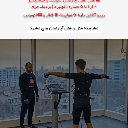
⭐ از 1 تا 5 ستاره | فولبرد | نزدیک حرم
رزرو آنلاین بلیط ✈️ هواپیما، 🚆 قطار و 🚌 اتوبوس
مشاهده هتل و هتل‌ آپارتمان های مشهد