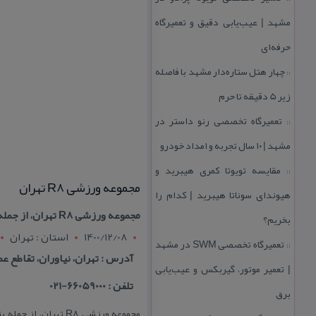
مشهد | عیب‌یابی دقیق و تعمیرگاه
حرفه‌ای
چهار هتل‌ ستاره‌دار مشهد با فاصله
::
زیر 5 دقیقه تا حرم
تعمیرگاه تخصصی رنو داستر در
::
مشهد | ۱۰ سال تجربه و امداد خودرو
مقایسه تویوتا كمری هیبرید و
::
مجموعه ورزشی R8 تهران
هیوندای سوناتا هیبرید | كدام را
مجموعه ورزشی R8 تهران، از جمله بزرگ‌ترین و مجهزترین باشگاه‌های ورزشی در سطح پایتخت می‌باشد. جایی كه در سال ۱۳۹۵ در
بخریم؟
1400/12/08
استان : تهران
تعمیرگاه تخصصی SWM در مشهد
::
آدرس : تهران، نیاوران، تقاطع ع
| تعمیر موتور، گیربكس و عیب‌یابی
تلفن : 66059000-021
برق