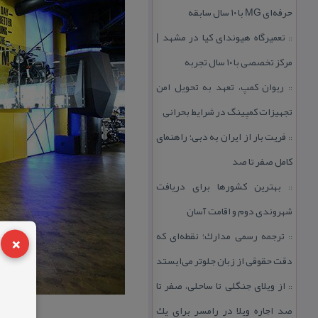
حرفه‌ای MG با ۱۰ سال سابقه
تعمیرگاه هیوندای كیا در مشهد |
::
مركز تخصصی با ۱۰ سال تجربه
ریوان كمپ، تعهد به تحویل امن
::
تجهیزات كمپینگ در شرایط بحرانی
فریت بار از ایران به دبی؛ راهنمای
::
كامل صفر تا صد
بهترین كشورها برای دریافت
::
شهروندی دوم و اقامت آسان
×
ترجمه رسمی مدارك؛ نقطه‌ای كه
::
دقت حقوقی از زبان جلوتر می‌ایستد
از ویلای جنگلی تا ساحلی، صفر تا
::
صد اجاره ویلا در رامسر برای یك