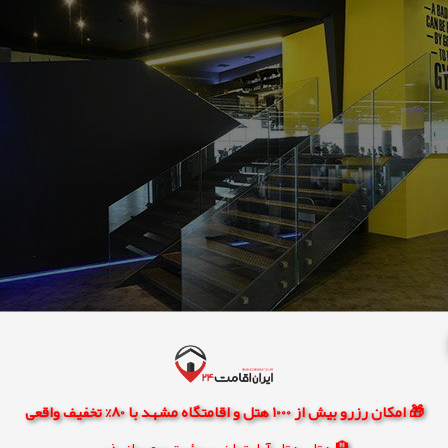
🎁 امکان رزرو بیش از 1000 هتل و اقامتگاه مشهد با 80% تخفیف واقعی
🏨 هتل، هتل آپارتمان، سوئیت و مهمانپذیر