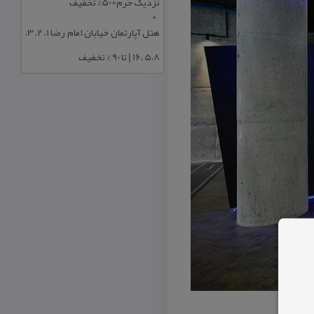
نزدیک حرم+50% تخفیف
هتل آپارتمان خیابان امام رضا 1، 2، 3،
5،8 ،16 | تا 90 % تخفیف