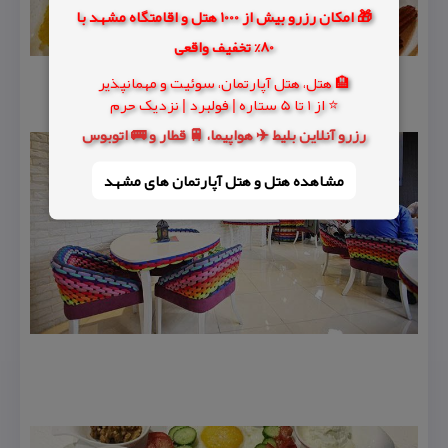
🎁 امکان رزرو بیش از 1000 هتل و اقامتگاه مشهد با
80% تخفیف واقعی
🏨 هتل، هتل آپارتمان، سوئیت و مهمانپذیر
⭐ از 1 تا 5 ستاره | فولبرد | نزدیک حرم
رزرو آنلاین بلیط ✈️ هواپیما، 🚆 قطار و 🚌 اتوبوس
مشاهده هتل و هتل‌ آپارتمان های مشهد