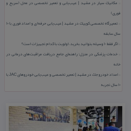
مكانیك سیار در مشهد | عیب‌یابی و تعمیر تخصصی در محل (سریع و
::
فوری)
تعمیرگاه تخصصی كوییك در مشهد | عیب‌یابی حرفه‌ای و امداد فوری با ۱۰
::
سال سابقه
اگر فقط 10 وسیله بتوانید بخرید، اولویت با كدام تجهیزات است؟
::
خدمات پزشكی در منزل؛ راهنمای جامع دریافت مراقبت‌های درمانی در
::
خانه
امداد خودرو جك در مشهد | تعمیر تخصصی و عیب‌یابی خودروهای JAC با
::
۱۰ سال تجربه