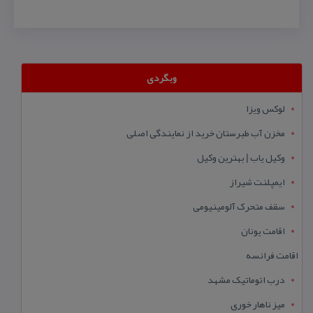
وبگردی
لوکس ویزا
مخزن آب طبرستان خرید از نمایندگی اصلی
وکیل یاب | بهترین وکیل
ایمپلنت شیراز
سقف متحرک آلومینیومی
اقامت یونان
اقامت فرانسه
درب اتوماتیک مشهد
میز ناهار خوری