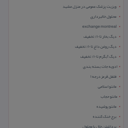
ویزیت پزشک عمومی در منزل مشهد
محلول خالبرداری
exchange montreal
دیگ بخار تا 10% تخفیف
دیگ روغن داغ تا 10% تخفیف
دیگ آبگرم تا 10% تخفیف
ادویه جات بسته بندی
فلفل قرمز درجه 1
مانتو اسلامی
مانتو حجاب
مانتو پوشیده
برج خنک کننده
برداشتن خال با محلول