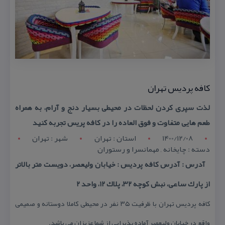
كافه پردیس تهران
لذت سپری كردن لحظات در محیطی بسیار دنج و آرام، به همراه
طعم هایی متفاوت و فوق العاده را در كافه پریس تجربه كنید
1400/12/08
استان : تهران
شهر : تهران
دسته : چایخانه , مهمانسرا و رستوران
آدرس : آدرس كافه پردیس : خیابان ولیعصر، دویست متر بالاتر
از پارك ساعی، نبش كوچه ۳۲، پلاك ۱۲، واحد ۲
كافه پردیس تهران با ظرفیت ۳۵ نفر در محیطی كاملا دوستانه و صمیمی
واقع در خیابان ولیعصر آماده پذیرایی از شما عزیزان می باشد.