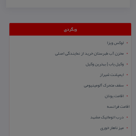
وبگردی
لوکس ویزا
مخزن آب طبرستان خرید از نمایندگی اصلی
وکیل یاب | بهترین وکیل
ایمپلنت شیراز
سقف متحرک آلومینیومی
اقامت یونان
اقامت فرانسه
درب اتوماتیک مشهد
میز ناهار خوری