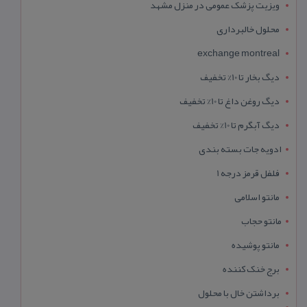
ویزیت پزشک عمومی در منزل مشهد
محلول خالبرداری
exchange montreal
دیگ بخار تا 10% تخفیف
دیگ روغن داغ تا 10% تخفیف
دیگ آبگرم تا 10% تخفیف
ادویه جات بسته بندی
فلفل قرمز درجه 1
مانتو اسلامی
مانتو حجاب
مانتو پوشیده
برج خنک کننده
برداشتن خال با محلول