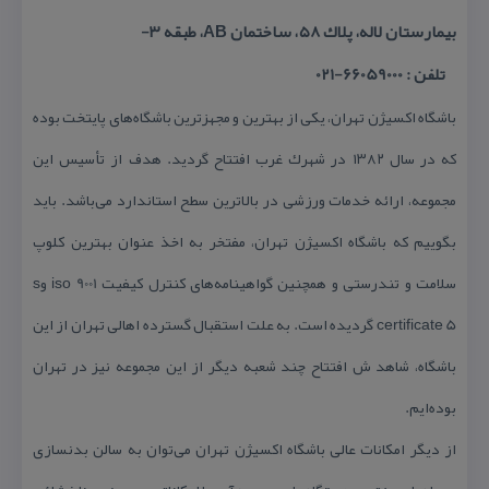
بیمارستان لاله، پلاك ۵۸، ساختمان AB، طبقه ۳-
تلفن : 66059000-021
باشگاه اكسیژن تهران، یكی از بهترین و مجهزترین باشگاه‌های پایتخت بوده
كه در سال ۱۳۸۲ در شهرك غرب افتتاح گردید. هدف از تأسیس این
مجموعه، ارائه خدمات ورزشی در بالاترین سطح استاندارد می‌باشد. باید
بگوییم كه باشگاه اكسیژن تهران، مفتخر به اخذ عنوان بهترین كلوپ
سلامت و تندرستی و همچنین گواهینامه‌های كنترل كیفیت iso 9001 وs
certificate 5 گردیده است. به علت استقبال گسترده اهالی تهران از این
باشگاه، شاهد ش افتتاح چند شعبه دیگر از این مجموعه نیز در تهران
بوده‌ایم.
از دیگر امكانات عالی باشگاه اكسیژن تهران می‌توان به سالن بدنسازی