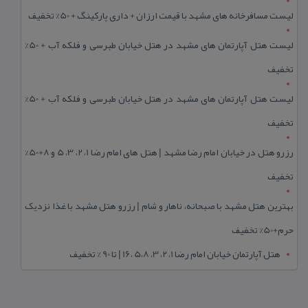
لیست مسافرخانه های مشهد با قیمت ارزان + داری پارکینگ + 50% تخفیف
لیست هتل آپارتمان های مشهد در هتل خیابان طبرسی و فلکه آب + 50%
تخفیف
لیست هتل آپارتمان های مشهد در هتل خیابان طبرسی و فلکه آب + 50%
تخفیف
رزرو هتل در خیابان امام رضا مشهد | هتل‌ های امام رضا 1، 2، 3، 5 و 8+50%
تخفیف
بهترین هتل مشهد با صبحانه، ناهار و شام | رزرو هتل مشهد با غذا نزدیک
حرم+50% تخفیف
هتل آپارتمان خیابان امام رضا 1، 2، 3، 5،8 ،16 | تا 90 % تخفیف