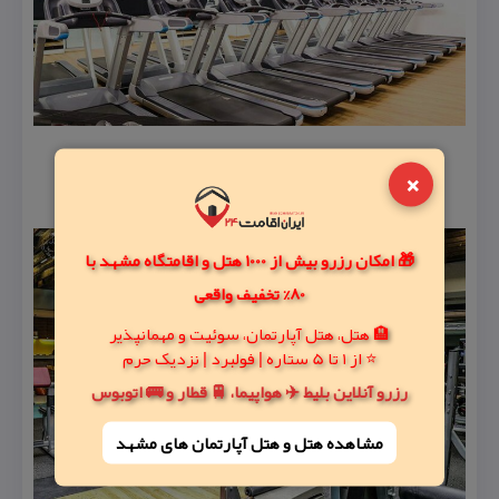
×
🎁 امکان رزرو بیش از 1000 هتل و اقامتگاه مشهد با
80% تخفیف واقعی
🏨 هتل، هتل آپارتمان، سوئیت و مهمانپذیر
⭐ از 1 تا 5 ستاره | فولبرد | نزدیک حرم
رزرو آنلاین بلیط ✈️ هواپیما، 🚆 قطار و 🚌 اتوبوس
مشاهده هتل و هتل‌ آپارتمان های مشهد