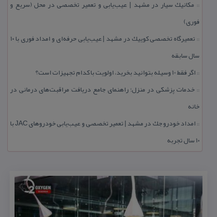
مكانیك سیار در مشهد | عیب‌یابی و تعمیر تخصصی در محل (سریع و
::
فوری)
تعمیرگاه تخصصی كوییك در مشهد | عیب‌یابی حرفه‌ای و امداد فوری با ۱۰
::
سال سابقه
اگر فقط 10 وسیله بتوانید بخرید، اولویت با كدام تجهیزات است؟
::
خدمات پزشكی در منزل؛ راهنمای جامع دریافت مراقبت‌های درمانی در
::
خانه
امداد خودرو جك در مشهد | تعمیر تخصصی و عیب‌یابی خودروهای JAC با
::
۱۰ سال تجربه