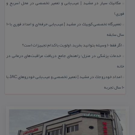
مكانیك سیار در مشهد | عیب‌یابی و تعمیر تخصصی در محل (سریع و
::
فوری)
تعمیرگاه تخصصی كوییك در مشهد | عیب‌یابی حرفه‌ای و امداد فوری با ۱۰
::
سال سابقه
اگر فقط 10 وسیله بتوانید بخرید، اولویت با كدام تجهیزات است؟
::
خدمات پزشكی در منزل؛ راهنمای جامع دریافت مراقبت‌های درمانی در
::
خانه
امداد خودرو جك در مشهد | تعمیر تخصصی و عیب‌یابی خودروهای JAC با
::
۱۰ سال تجربه