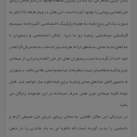
بندر انزلی بشمار می آید كه در بهترین منطقه موجود در كنار ساحل زیبای
خزر فضایی رویایی را بوجود آورده است. این هتل در چهار طبقه با ۱۱ اتاق به
صورت یك الی پنج تخته به همراه پاركینگ اختصاصی، آشپزخانه، سیستم
گرمایشی سرمایشی، پنجره رو به دریا ، بالكن اختصاصی و رستوران با
غذاهای لذیذ محلی به منظور ارائه هرچه بهتر خدمات به مشتریان گرانقدر
خود احداث گردیده است.رستوران هتل ناز خزر آماده پذیرایی از مهمانان
عزیز و كلیه متقاضیان جهت سفارشات مراسم و جشن ها می باشد. رستوران
ما با منوی كامل غذاهای محلی و لذیذ برای شما خاطره ساز خواهد شد. قابل
توجه كلیه مهمانان عزیز هتل، صرف صبحانه در این مجموعه رایگان می
باشد.
در نزدیكی این مكان اقامتی به ساحل زیبای دریای خزر محیطی آرام و
دلنشین را پدید آورده است كه خاطره ای به یاد ماندنی را در ذهن