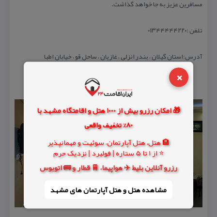
مسافرین عزیز به جا خواهد گذاشت.
تلفن :۰۱۳۴۴۴۴۴۲۲۰
آدرس:استان گیلان ، بندر انزلی ، غازیان ، ساحل قو ، خیابان اطبا
×
🎁 امکان رزرو بیش از 1000 هتل و اقامتگاه مشهد با
80% تخفیف واقعی
🏨 هتل، هتل آپارتمان، سوئیت و مهمانپذیر
⭐ از 1 تا 5 ستاره | فولبرد | نزدیک حرم
رزرو آنلاین بلیط ✈️ هواپیما، 🚆 قطار و 🚌 اتوبوس
مشاهده هتل و هتل‌ آپارتمان های مشهد