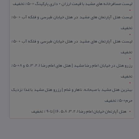
لیست مسافرخانه های مشهد با قیمت ارزان + داری پارکینگ + 50% تخفیف
لیست هتل آپارتمان های مشهد در هتل خیابان طبرسی و فلکه آب + 50%
تخفیف
لیست هتل آپارتمان های مشهد در هتل خیابان طبرسی و فلکه آب + 50%
تخفیف
رزرو هتل در خیابان امام رضا مشهد | هتل‌ های امام رضا 1، 2، 3، 5 و 8+50%
تخفیف
بهترین هتل مشهد با صبحانه، ناهار و شام | رزرو هتل مشهد با غذا نزدیک
حرم+50% تخفیف
هتل آپارتمان خیابان امام رضا 1، 2، 3، 5،8 ،16 | تا 90 % تخفیف