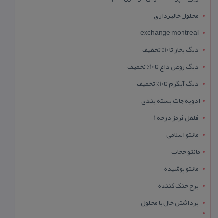
محلول خالبرداری
exchange montreal
دیگ بخار تا 10% تخفیف
دیگ روغن داغ تا 10% تخفیف
دیگ آبگرم تا 10% تخفیف
ادویه جات بسته بندی
فلفل قرمز درجه 1
مانتو اسلامی
مانتو حجاب
مانتو پوشیده
برج خنک کننده
برداشتن خال با محلول