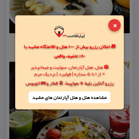
×
🎁 امکان رزرو بیش از 1000 هتل و اقامتگاه مشهد با
80% تخفیف واقعی
🏨 هتل، هتل آپارتمان، سوئیت و مهمانپذیر
⭐ از 1 تا 5 ستاره | فولبرد | نزدیک حرم
رزرو آنلاین بلیط ✈️ هواپیما، 🚆 قطار و 🚌 اتوبوس
مشاهده هتل و هتل‌ آپارتمان های مشهد