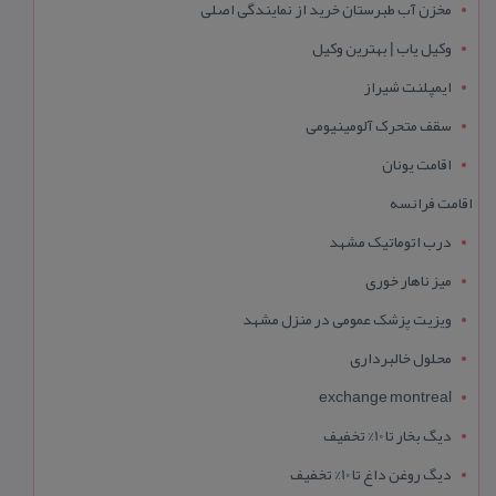
مخزن آب طبرستان خرید از نمایندگی اصلی
وکیل یاب | بهترین وکیل
ایمپلنت شیراز
سقف متحرک آلومینیومی
اقامت یونان
اقامت فرانسه
درب اتوماتیک مشهد
میز ناهار خوری
ویزیت پزشک عمومی در منزل مشهد
محلول خالبرداری
exchange montreal
دیگ بخار تا 10% تخفیف
دیگ روغن داغ تا 10% تخفیف