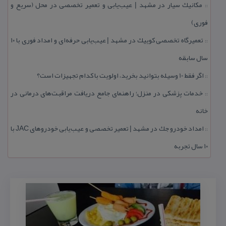
مكانیك سیار در مشهد | عیب‌یابی و تعمیر تخصصی در محل (سریع و
::
فوری)
تعمیرگاه تخصصی كوییك در مشهد | عیب‌یابی حرفه‌ای و امداد فوری با ۱۰
::
سال سابقه
اگر فقط 10 وسیله بتوانید بخرید، اولویت با كدام تجهیزات است؟
::
خدمات پزشكی در منزل؛ راهنمای جامع دریافت مراقبت‌های درمانی در
::
خانه
امداد خودرو جك در مشهد | تعمیر تخصصی و عیب‌یابی خودروهای JAC با
::
۱۰ سال تجربه