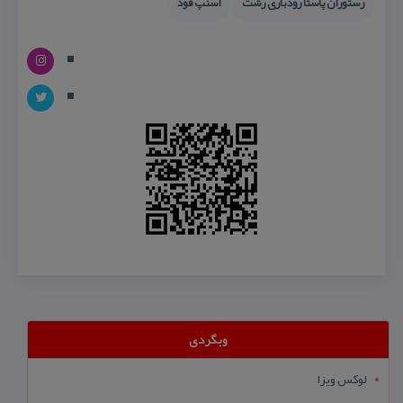
رستوران پاستا رودباری رشت
اسنپ فود
وبگردی
لوکس ویزا