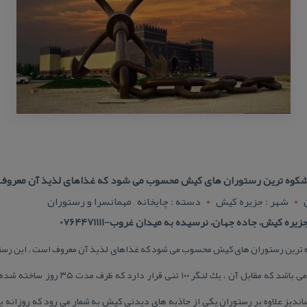
اشكوه ترین رستوران های كیش محسوب می شود كه غذاهای لذیذ آن معروف 
شهر : جزيره کيش
دسته : چایخانه , مهمانسرا و رستوران
ره كیش، جاده جهان، نرسیده به میدان غروب-0764471111
بزرگ ترین رستوران سرپوشیده دنیا می باشد كه 
دیز علاوه بر رستوران یكی از جاذبه های دیدنی كیش به شمار می رود كه روزانه پ