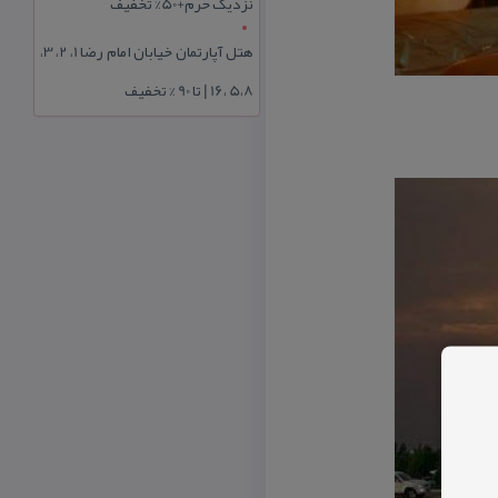
نزدیک حرم+50% تخفیف
هتل آپارتمان خیابان امام رضا 1، 2، 3،
5،8 ،16 | تا 90 % تخفیف