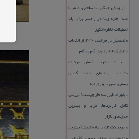
از ویلای جنگلی تا ساحلی، صفر تا
::
صد اجاره ویلا در رامسر برای یك
تعطیلات خاطره‌انگیز
تحصیل در فرانسه 2026؛ از انتخاب
::
دانشگاه تا اخذ ویزا گام به گام
خرید بهترین كفش مردانه
::
باكیفیت؛ راهنمای انتخاب كفش
رسمی، اسپرت و روزمره
پاور آنالایزر سه فاز چیست؟ بررسی
::
كامل كاربردها، مزایا و بهترین
مدل‌های بازار
خرید كت تك مردانه شیك | بهترین
::
مدل‌ها برای استایل رسمی و كژوال