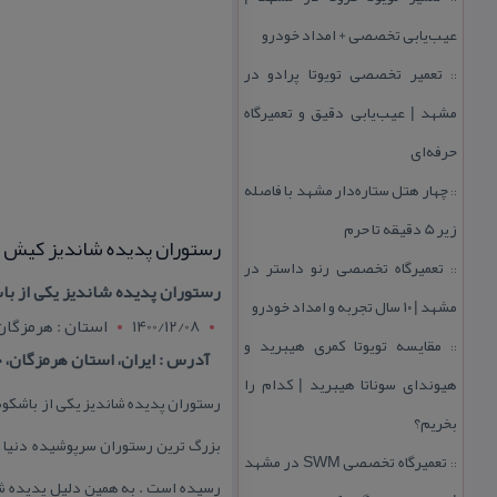
عیب‌یابی تخصصی + امداد خودرو
تعمیر تخصصی تویوتا پرادو در
::
مشهد | عیب‌یابی دقیق و تعمیرگاه
حرفه‌ای
چهار هتل‌ ستاره‌دار مشهد با فاصله
::
زیر 5 دقیقه تا حرم
رستوران پدیده شاندیز كیش
تعمیرگاه تخصصی رنو داستر در
::
رستوران پدیده شاندیز یكی از ب
مشهد | ۱۰ سال تجربه و امداد خودرو
1400/12/08
استان : هرمزگان
مقایسه تویوتا كمری هیبرید و
::
آدرس : ایران، استان هرمزگان، جزی
هیوندای سوناتا هیبرید | كدام را
بخریم؟
تعمیرگاه تخصصی SWM در مشهد
::
رسیده است . به همین دلیل پدیده شان