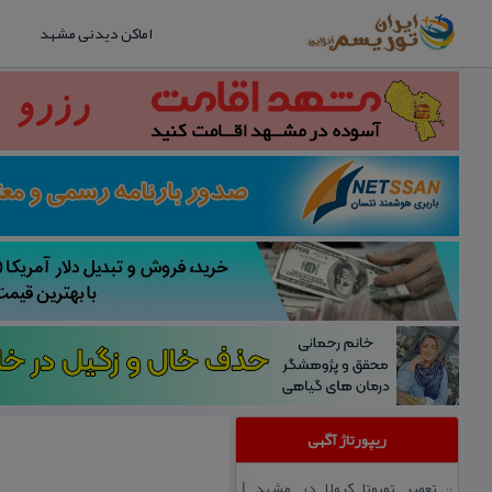
اماکن دیدنی مشهد
ریپورتاژ آگهی
تعمیر تویوتا كرولا در مشهد |
::