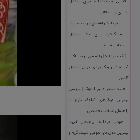
انتخابی هوشمندانه برای استایل
پاییزی و زمستانی
پالتو مردانه؛ راهنمای خرید، مدل‌ها
::
و ست‌كردن برای یك استایل
زمستانی شیك
ژاكت مردانه | راهنمای خرید ژاكت
::
شیك، گرم و كاربردی برای استایل
آقایان
خرید تستر عایق آنالوگ | بررسی
::
بهترین میگرهای آنالوگ بازار +
راهنمای انتخاب تخصصی
هودی مردانه؛ راهنمای خرید
::
بهترین مدل‌های هودی شیك، گرم و