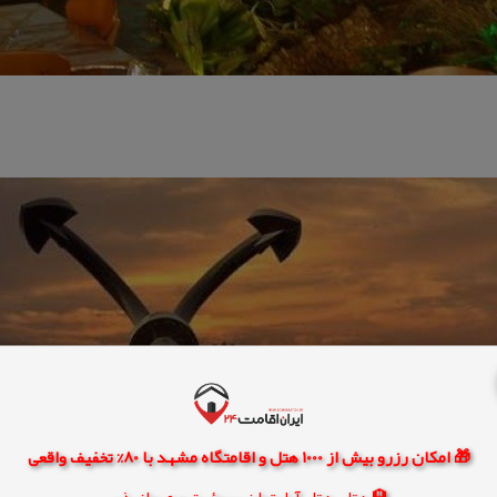
🎁 امکان رزرو بیش از 1000 هتل و اقامتگاه مشهد با 80% تخفیف واقعی
🏨 هتل، هتل آپارتمان، سوئیت و مهمانپذیر