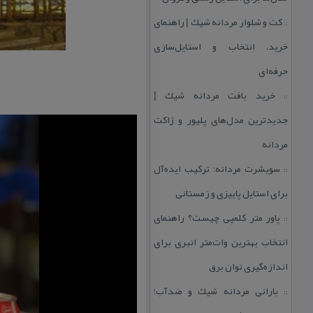
كت و شلوار مردانه شیك | راهنمای
::
خرید، انتخاب و استایل‌سازی
حرفه‌ای
خرید بافت مردانه شیك |
::
جدیدترین مدل‌های پلیور و ژاكت
مردانه
سویشرت مردانه؛ تركیب ایده‌آل
::
برای استایل پاییزی و زمستانی
پاور متر كلمپی چیست؟ راهنمای
::
انتخاب بهترین وات‌متر انبری برای
اندازه‌گیری توان برق
بارانی مردانه شیك و ضدآب؛
::