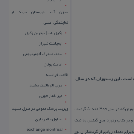
مخزن آب طبرستان خرید از
نمایندگی اصلی
وکیل یاب | بهترین وکیل
ایمپلنت شیراز
سقف متحرک آلومینیومی
اقامت یونان
اقامت فرانسه
است . این رستوران كه در سال
درب اتوماتیک مشهد
میز ناهار خوری
ویزیت پزشک عمومی در منزل مشهد
رستوران پدیده شاندیز یكی از باشكوه ترین رستوران های كیش محسوب می شود كه غذاهای لذیذ آن معروف است . این رستوران كه در سال ۱۳۸۹ احداث گردید ،
محلول خالبرداری
مقابل آن ، یك لنگر ۱۰۰ تنی قرار دارد كه ظرف مدت ۳۵ روز ساخته شده و در كتاب ركورد های گینس به ثبت
exchange montreal
ذیرای تعداد زیادی از گردشگران تور