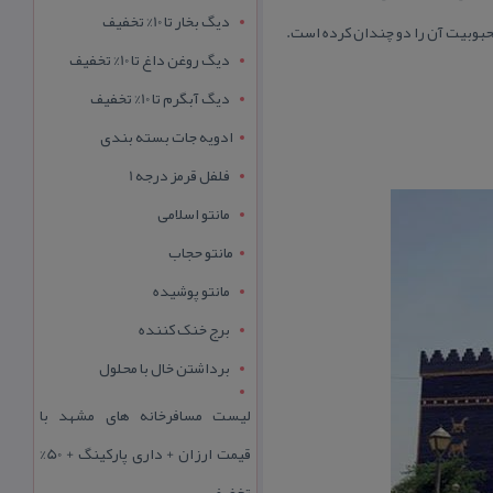
دیگ بخار تا 10% تخفیف
محبوبیت آن را دو چندان كرده است.
دیگ روغن داغ تا 10% تخفیف
دیگ آبگرم تا 10% تخفیف
ادویه جات بسته بندی
فلفل قرمز درجه 1
مانتو اسلامی
مانتو حجاب
مانتو پوشیده
برج خنک کننده
برداشتن خال با محلول
لیست مسافرخانه های مشهد با
قیمت ارزان + داری پارکینگ + 50%
تخفیف