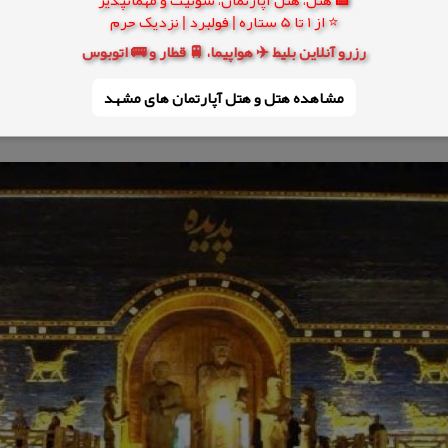
⭐ از 1 تا 5 ستاره | فولبرد | نزدیک حرم
رزرو آنلاین بلیط ✈️ هواپیما، 🚆 قطار و 🚌 اتوبوس
مشاهده هتل و هتل‌ آپارتمان های مشهد