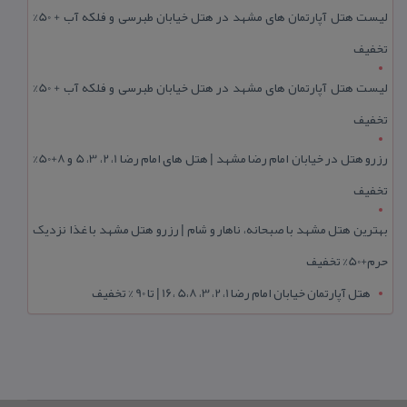
لیست هتل آپارتمان های مشهد در هتل خیابان طبرسی و فلکه آب + 50%
تخفیف
لیست هتل آپارتمان های مشهد در هتل خیابان طبرسی و فلکه آب + 50%
تخفیف
رزرو هتل در خیابان امام رضا مشهد | هتل‌ های امام رضا 1، 2، 3، 5 و 8+50%
تخفیف
بهترین هتل مشهد با صبحانه، ناهار و شام | رزرو هتل مشهد با غذا نزدیک
حرم+50% تخفیف
هتل آپارتمان خیابان امام رضا 1، 2، 3، 5،8 ،16 | تا 90 % تخفیف