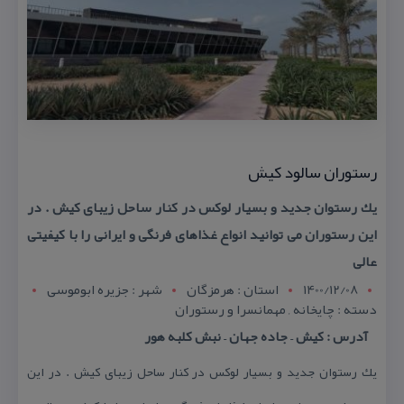
رستوران سالود كیش
یك رستوان جدید و بسیار لوكس در كنار ساحل زیبای كیش . در
این رستوران می توانید انواع غذاهای فرنگی و ایرانی را با كیفیتی
عالی
1400/12/08
استان : هرمزگان
شهر : جزیره ابوموسی
دسته : چایخانه , مهمانسرا و رستوران
آدرس : كیش – جاده جهان – نبش كلبه هور
یك رستوان جدید و بسیار لوكس در كنار ساحل زیبای كیش . در این