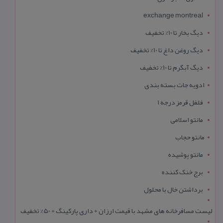
exchange montreal
دیگ بخار تا 10% تخفیف
دیگ روغن داغ تا 10% تخفیف
دیگ آبگرم تا 10% تخفیف
ادویه جات بسته بندی
فلفل قرمز درجه 1
مانتو اسلامی
مانتو حجاب
مانتو پوشیده
برج خنک کننده
برداشتن خال با محلول
لیست مسافرخانه های مشهد با قیمت ارزان + داری پارکینگ + 50% تخفیف