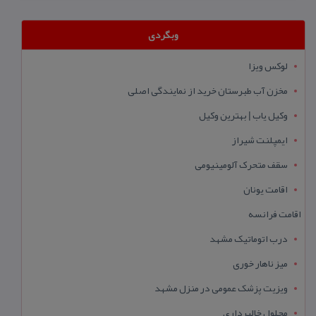
وبگردی
لوکس ویزا
مخزن آب طبرستان خرید از نمایندگی اصلی
وکیل یاب | بهترین وکیل
ایمپلنت شیراز
سقف متحرک آلومینیومی
اقامت یونان
اقامت فرانسه
درب اتوماتیک مشهد
میز ناهار خوری
ویزیت پزشک عمومی در منزل مشهد
محلول خالبرداری