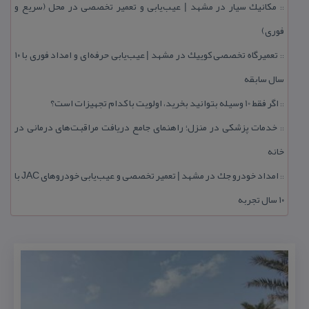
مكانیك سیار در مشهد | عیب‌یابی و تعمیر تخصصی در محل (سریع و
::
فوری)
تعمیرگاه تخصصی كوییك در مشهد | عیب‌یابی حرفه‌ای و امداد فوری با ۱۰
::
سال سابقه
اگر فقط 10 وسیله بتوانید بخرید، اولویت با كدام تجهیزات است؟
::
خدمات پزشكی در منزل؛ راهنمای جامع دریافت مراقبت‌های درمانی در
::
خانه
امداد خودرو جك در مشهد | تعمیر تخصصی و عیب‌یابی خودروهای JAC با
::
۱۰ سال تجربه