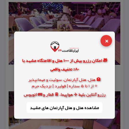
×
🎁 امکان رزرو بیش از 1000 هتل و اقامتگاه مشهد با
80% تخفیف واقعی
🏨 هتل، هتل آپارتمان، سوئیت و مهمانپذیر
⭐ از 1 تا 5 ستاره | فولبرد | نزدیک حرم
رزرو آنلاین بلیط ✈️ هواپیما، 🚆 قطار و 🚌 اتوبوس
مشاهده هتل و هتل‌ آپارتمان های مشهد