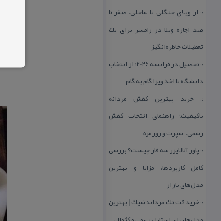
از ویلای جنگلی تا ساحلی، صفر تا
::
صد اجاره ویلا در رامسر برای یك
تعطیلات خاطره‌انگیز
تحصیل در فرانسه 2026؛ از انتخاب
::
دانشگاه تا اخذ ویزا گام به گام
خرید بهترین كفش مردانه
::
باكیفیت؛ راهنمای انتخاب كفش
رسمی، اسپرت و روزمره
پاور آنالایزر سه فاز چیست؟ بررسی
::
كامل كاربردها، مزایا و بهترین
مدل‌های بازار
خرید كت تك مردانه شیك | بهترین
::
مدل‌ها برای استایل رسمی و كژوال