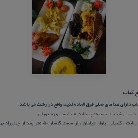
ج كباب
باب دارای غذاهای محلی فوق العاده لذیذ، واقع در رشت می باشد.
شهر : رشت
دسته : چایخانه , مهمانسرا و رستوران
آدرس : آدرس :استان گیلان ، رشت ، گلسار ، بلوار دی