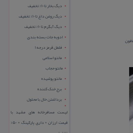
دیگ بخار تا 10% تخفیف
دیگ روغن داغ تا 10% تخفیف
دیگ آبگرم تا 10% تخفیف
ادویه جات بسته بندی
فلفل قرمز درجه 1
مانتو اسلامی
مانتو حجاب
مانتو پوشیده
برج خنک کننده
برداشتن خال با محلول
لیست مسافرخانه های مشهد با
قیمت ارزان + داری پارکینگ + 50%
تخفیف