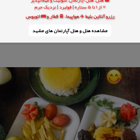
⭐ از 1 تا 5 ستاره | فولبرد | نزدیک حرم
رزرو آنلاین بلیط ✈️ هواپیما، 🚆 قطار و 🚌 اتوبوس
مشاهده هتل و هتل‌ آپارتمان های مشهد