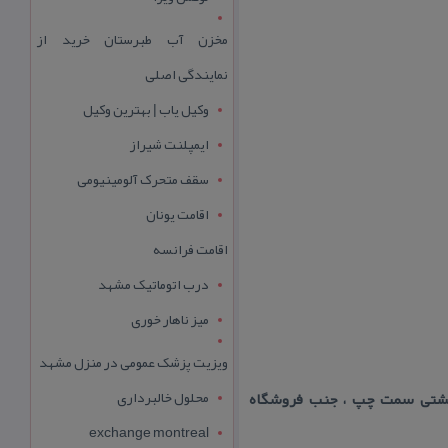
مخزن آب طبرستان خرید از
نمایندگی اصلی
وکیل یاب | بهترین وکیل
ایمپلنت شیراز
سقف متحرک آلومینیومی
اقامت یونان
اقامت فرانسه
درب اتوماتیک مشهد
میز ناهار خوری
ویزیت پزشک عمومی در منزل مشهد
محلول خالبرداری
لمان ، از سمت گلسار ۵۰ متر بعد از چهارراه بهشتی سمت چپ ، جنب فروشگاه
exchange montreal