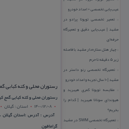
عیب‌یابی تخصصی + امداد خودرو
تعمیر تخصصی تویوتا پرادو در
::
مشهد | عیب‌یابی دقیق و تعمیرگاه
حرفه‌ای
چهار هتل‌ ستاره‌دار مشهد با فاصله
::
زیر 5 دقیقه تا حرم
تعمیرگاه تخصصی رنو داستر در
::
مشهد | ۱۰ سال تجربه و امداد خودرو
رستوران‌ محلی و كته كبابی گم
مقایسه تویوتا كمری هیبرید و
::
رستوران‌ محلی و كته كبابی گمج ك
هیوندای سوناتا هیبرید | كدام را
1400/12/08
استان : گيلان
بخریم؟
تعمیرگاه تخصصی SWM در مشهد
::
گرامافون