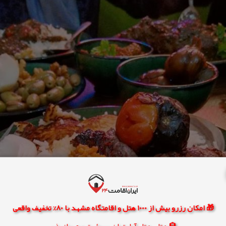
🎁 امکان رزرو بیش از 1000 هتل و اقامتگاه مشهد با 80% تخفیف واقعی
🏨 هتل، هتل آپارتمان، سوئیت و مهمانپذیر