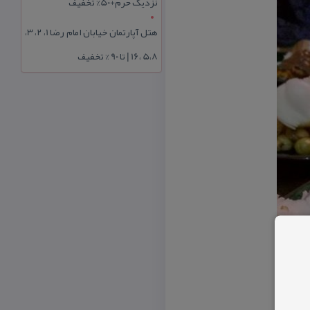
نزدیک حرم+50% تخفیف
هتل آپارتمان خیابان امام رضا 1، 2، 3،
5،8 ،16 | تا 90 % تخفیف