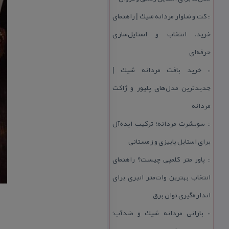
كت و شلوار مردانه شیك | راهنمای
::
خرید، انتخاب و استایل‌سازی
حرفه‌ای
خرید بافت مردانه شیك |
::
جدیدترین مدل‌های پلیور و ژاكت
مردانه
سویشرت مردانه؛ تركیب ایده‌آل
::
برای استایل پاییزی و زمستانی
پاور متر كلمپی چیست؟ راهنمای
::
انتخاب بهترین وات‌متر انبری برای
اندازه‌گیری توان برق
بارانی مردانه شیك و ضدآب؛
::