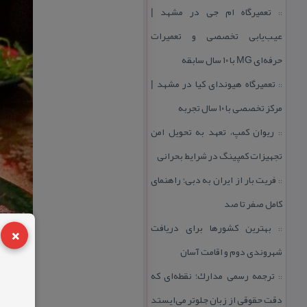
تعمیرگاه ام جی در مشهد |
::
عیب‌یابی تخصصی و تعمیرات
حرفه‌ای MG با ۱۰ سال سابقه
تعمیرگاه هیوندای كیا در مشهد |
::
مركز تخصصی با ۱۰ سال تجربه
ریوان كمپ، تعهد به تحویل امن
::
تجهیزات كمپینگ در شرایط بحرانی
فریت بار از ایران به دبی؛ راهنمای
::
كامل صفر تا صد
×
بهترین كشورها برای دریافت
::
شهروندی دوم و اقامت آسان
ترجمه رسمی مدارك؛ نقطه‌ای كه
::
دقت حقوقی از زبان جلوتر می‌ایستد