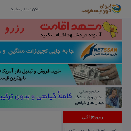
اماکن دیدنی مشهد
ریپورتاژ آگهی
تعمیر تویوتا كرولا در مشهد |
::