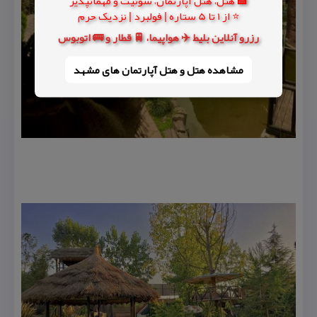
🏨 هتل، هتل آپارتمان، سوئیت و مهمانپذیر
⭐ از 1 تا 5 ستاره | فولبرد | نزدیک حرم
رزرو آنلاین بلیط ✈️ هواپیما، 🚆 قطار و 🚌 اتوبوس
مشاهده هتل و هتل‌ آپارتمان های مشهد