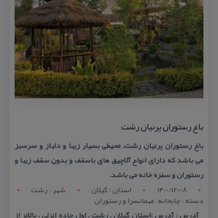
باغ رستوران پرنیان رشت
باغ رستوران پرنیان رشت، محیطی بسیار زیبا و دلباز و سرسبز
می باشد كه دارای انواع آلاچیق های باسقف و بدون سقف زیبا و
رستوران و سفزه خانه می باشد.
1400/12/08
استان : گيلان
شهر : رشت
دسته : چایخانه , مهمانسرا و رستوران
آدرس : آدرس :استان گیلان ، رشت ، اول جاده انزلی ، بالاتر از