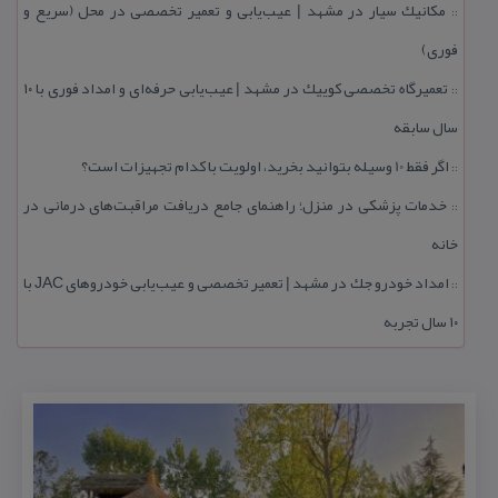
مكانیك سیار در مشهد | عیب‌یابی و تعمیر تخصصی در محل (سریع و
::
فوری)
تعمیرگاه تخصصی كوییك در مشهد | عیب‌یابی حرفه‌ای و امداد فوری با ۱۰
::
سال سابقه
اگر فقط 10 وسیله بتوانید بخرید، اولویت با كدام تجهیزات است؟
::
خدمات پزشكی در منزل؛ راهنمای جامع دریافت مراقبت‌های درمانی در
::
خانه
امداد خودرو جك در مشهد | تعمیر تخصصی و عیب‌یابی خودروهای JAC با
::
۱۰ سال تجربه