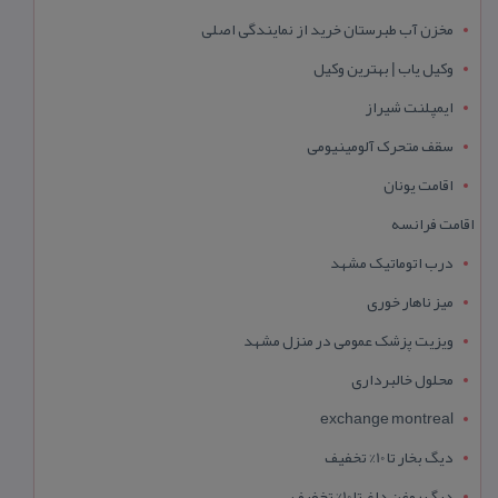
مخزن آب طبرستان خرید از نمایندگی اصلی
وکیل یاب | بهترین وکیل
ایمپلنت شیراز
سقف متحرک آلومینیومی
اقامت یونان
اقامت فرانسه
درب اتوماتیک مشهد
میز ناهار خوری
ویزیت پزشک عمومی در منزل مشهد
محلول خالبرداری
exchange montreal
دیگ بخار تا 10% تخفیف
دیگ روغن داغ تا 10% تخفیف