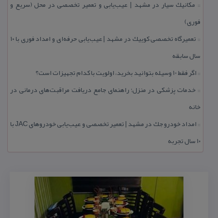
مكانیك سیار در مشهد | عیب‌یابی و تعمیر تخصصی در محل (سریع و
::
فوری)
تعمیرگاه تخصصی كوییك در مشهد | عیب‌یابی حرفه‌ای و امداد فوری با ۱۰
::
سال سابقه
اگر فقط 10 وسیله بتوانید بخرید، اولویت با كدام تجهیزات است؟
::
خدمات پزشكی در منزل؛ راهنمای جامع دریافت مراقبت‌های درمانی در
::
خانه
امداد خودرو جك در مشهد | تعمیر تخصصی و عیب‌یابی خودروهای JAC با
::
۱۰ سال تجربه