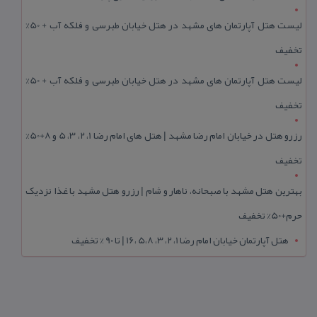
لیست هتل آپارتمان های مشهد در هتل خیابان طبرسی و فلکه آب + 50%
تخفیف
لیست هتل آپارتمان های مشهد در هتل خیابان طبرسی و فلکه آب + 50%
تخفیف
رزرو هتل در خیابان امام رضا مشهد | هتل‌ های امام رضا 1، 2، 3، 5 و 8+50%
تخفیف
بهترین هتل مشهد با صبحانه، ناهار و شام | رزرو هتل مشهد با غذا نزدیک
حرم+50% تخفیف
هتل آپارتمان خیابان امام رضا 1، 2، 3، 5،8 ،16 | تا 90 % تخفیف