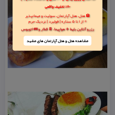
80% تخفیف واقعی
🏨 هتل، هتل آپارتمان، سوئیت و مهمانپذیر
⭐ از 1 تا 5 ستاره | فولبرد | نزدیک حرم
رزرو آنلاین بلیط ✈️ هواپیما، 🚆 قطار و 🚌 اتوبوس
مشاهده هتل و هتل‌ آپارتمان های مشهد