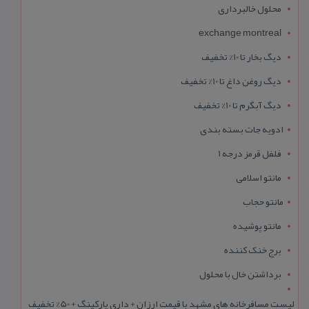
محلول خالبرداری
exchange montreal
دیگ بخار تا 10% تخفیف
دیگ روغن داغ تا 10% تخفیف
دیگ آبگرم تا 10% تخفیف
ادویه جات بسته بندی
فلفل قرمز درجه 1
مانتو اسلامی
مانتو حجاب
مانتو پوشیده
برج خنک کننده
برداشتن خال با محلول
لیست مسافرخانه های مشهد با قیمت ارزان + داری پارکینگ + 50% تخفیف