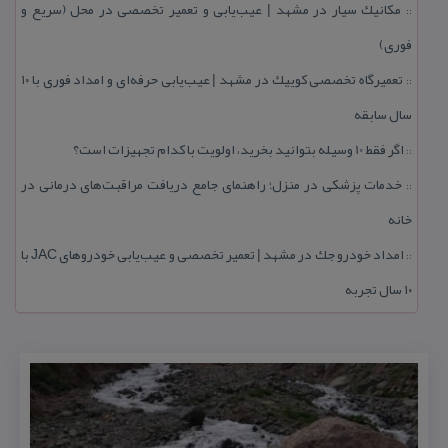
مكانیك سیار در مشهد | عیب‌یابی و تعمیر تخصصی در محل (سریع و
::
فوری)
تعمیرگاه تخصصی كوییك در مشهد | عیب‌یابی حرفه‌ای و امداد فوری با ۱۰
::
سال سابقه
اگر فقط 10 وسیله بتوانید بخرید، اولویت با كدام تجهیزات است؟
::
خدمات پزشكی در منزل؛ راهنمای جامع دریافت مراقبت‌های درمانی در
::
خانه
امداد خودرو جك در مشهد | تعمیر تخصصی و عیب‌یابی خودروهای JAC با
::
۱۰ سال تجربه