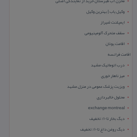
مخزن آب طبرستان خرید از نمایندگی اصلی
وکیل یاب | بهترین وکیل
ایمپلنت شیراز
سقف متحرک آلومینیومی
اقامت یونان
اقامت فرانسه
درب اتوماتیک مشهد
میز ناهار خوری
ویزیت پزشک عمومی در منزل مشهد
محلول خالبرداری
exchange montreal
دیگ بخار تا 10% تخفیف
دیگ روغن داغ تا 10% تخفیف