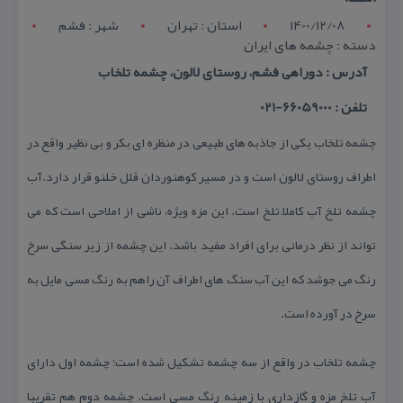
1400/12/08
استان : تهران
شهر : فشم
دسته : چشمه های ایران
آدرس : دوراهی فشم، روستای لالون، چشمه تلخاب
تلفن : 66059000-021
چشمه تلخاب یكی از جاذبه های طبیعی در منظره ای بكر و بی نظیر واقع در
اطراف روستای لالون است و در مسیر كوهنوردان قلل خلنو قرار دارد.آب
چشمه تلخ آب كاملاً تلخ است. این مزه ویژه، ناشی از املاحی است كه می
تواند از نظر درمانی برای افراد مفید باشد. این چشمه از زیر سنگی سرخ
رنگ می جوشد كه این آب سنگ های اطراف آن راهم به رنگ مسی مایل به
سرخ در آورده است.
چشمه تلخاب در واقع از سه چشمه تشكیل شده است؛ چشمه اول دارای
آب تلخ مزه و گازداری با زمینه رنگ مسی است. چشمه دوم هم تقریبا