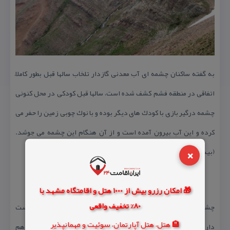
به گفته ساكنان چشمه ای آب معدنی گازدار تلخاب سالها قبل بطور كاملاً
اتفاقی در منطقه فشم كشف شده است، سالها قبل كودكی در محل كنونی
چشمه درگیر بازی با كودك های دیگر بوده و با نوك چوبی زمین را حفر می
كرده و این آب بیرون آمده است و از آن هنگام این چشمه می جوشد.
×
(بیشتر بخوانید:آشنایی با )
🎁 امکان رزرو بیش از 1000 هتل و اقامتگاه مشهد با
80% تخفیف واقعی
چشمه تلخاب در واقع از سه چشمه تشكیل شده است؛ چشمه نخست
🏨 هتل، هتل آپارتمان، سوئیت و مهمانپذیر
دارای آب تلخ مزه و گازداری با زمینه رنگ مسی است. چشمه دوم هم