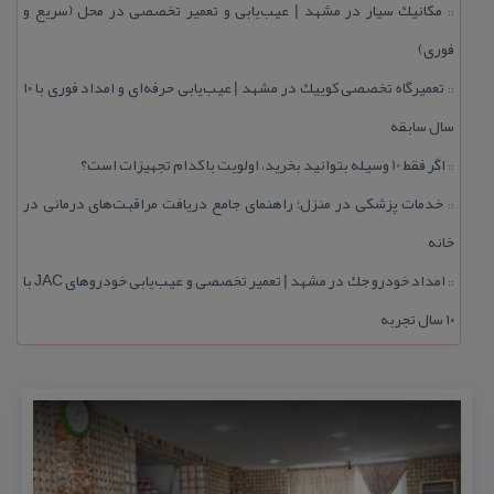
مكانیك سیار در مشهد | عیب‌یابی و تعمیر تخصصی در محل (سریع و
::
فوری)
تعمیرگاه تخصصی كوییك در مشهد | عیب‌یابی حرفه‌ای و امداد فوری با ۱۰
::
سال سابقه
اگر فقط 10 وسیله بتوانید بخرید، اولویت با كدام تجهیزات است؟
::
خدمات پزشكی در منزل؛ راهنمای جامع دریافت مراقبت‌های درمانی در
::
خانه
امداد خودرو جك در مشهد | تعمیر تخصصی و عیب‌یابی خودروهای JAC با
::
۱۰ سال تجربه