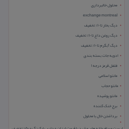
محلول خالبرداری
exchange montreal
دیگ بخار تا 10% تخفیف
دیگ روغن داغ تا 10% تخفیف
دیگ آبگرم تا 10% تخفیف
ادویه جات بسته بندی
فلفل قرمز درجه 1
مانتو اسلامی
مانتو حجاب
مانتو پوشیده
برج خنک کننده
برداشتن خال با محلول
لیست مسافرخانه های مشهد با قیمت ارزان + داری پارکینگ + 50% تخفیف