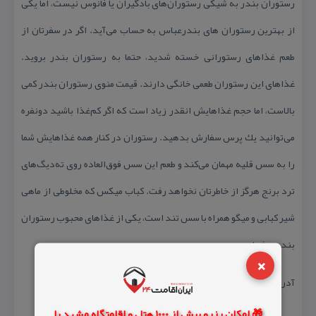
رستوران بندر به شیكی رستوران‌های بادگیران یا فانوس نیست، اما یكی
از بهترین رستوران های بندرعباس به حساب می‌آید. اگر در سفرتان از
طعم غذاهای رستورانی خسته شدید، حتما به رستوران بندر بروید.
غذاهای این رستوران طعمی خانگی دارند. قیمت منوی رستوران بندر كمی
بالاست، اما حجم غذاهایش انقدر زیاد است كه اگر كم‌غذا باشید دونفره
می‌توانید یك پرس سفارش بدهید. رستوران در كنار همه غذاهایش شما
را به سس قلیه مهمان می‌كند و طعم این سس فوق‌العاده‌ روی ته‌دیگ‌های
ترد برنج هرگز از خاطرتان نخواهد رفت. كباب میكس‌ كه مخلوطی از ماهی
شیر كبابی و میگو همراه با سس تند است، یكی از غذاهای محبوب رستوران
بندر به‌شمار می‌رود.
×
آدرس: بندرعباس، فلكه یادبود، جنب بازار ماهی‌فروش‌ها
🎁 امکان رزرو بیش از 1000 هتل و اقامتگاه مشهد با