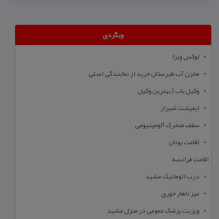
وبگردی
لوکس ویزا
مخزن آب طبرستان خرید از نمایندگی اصلی
وکیل یاب | بهترین وکیل
ایمپلنت شیراز
سقف متحرک آلومینیومی
اقامت یونان
اقامت فرانسه
درب اتوماتیک مشهد
میز ناهار خوری
ویزیت پزشک عمومی در منزل مشهد