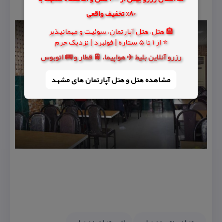
80% تخفیف واقعی
🏨 هتل، هتل آپارتمان، سوئیت و مهمانپذیر
⭐ از 1 تا 5 ستاره | فولبرد | نزدیک حرم
رزرو آنلاین بلیط ✈️ هواپیما، 🚆 قطار و 🚌 اتوبوس
مشاهده هتل و هتل‌ آپارتمان های مشهد