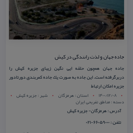
جاده جهان و لذت رانندگی در كیش
جاده جهان همچون حلقه ایی نگین زیبای جزیره كیش را
دربرگرفته است. این جاده به صورت یك جاده كمربندی دورتادور
جزیره امكان ارتباط
1400/12/08
استان : هرمزگان
شهر : جزيره کيش
دسته : مناطق تفریحی ایران
آدرس : هرمزگان- جزیره كیش
تلفن : 66059000-021