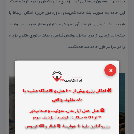
جاده جهان همچون حلقه ایی نگین زیبای جزیره كیش را دربرگرفته است.
این جاده به صورت یك جاده كمربندی دورتادور جزیره امكان ارتباط با
طبیعت بكر كیش را فراهم آورده و دوستداران مناظر طبیعی می‌توانند
چشم اندازهایی از دریا، ساحل، پوشش گیاهی و حیات جانوری متنوع جزیره
را در سراسر طول جاده مشاهده كنند
×
🎁 امکان رزرو بیش از 1000 هتل و اقامتگاه مشهد با
80% تخفیف واقعی
🏨 هتل، هتل آپارتمان، سوئیت و مهمانپذیر
⭐ از 1 تا 5 ستاره | فولبرد | نزدیک حرم
رزرو آنلاین بلیط ✈️ هواپیما، 🚆 قطار و 🚌 اتوبوس