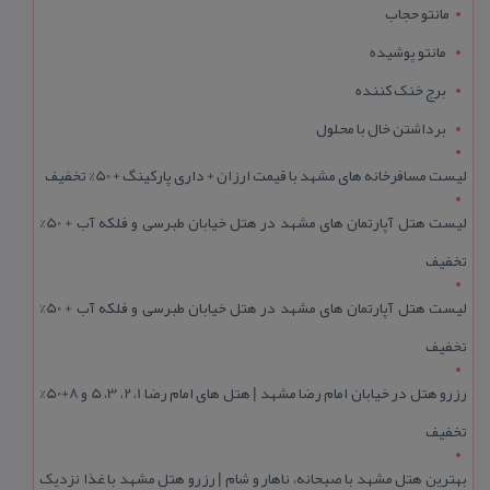
مانتو حجاب
مانتو پوشیده
برج خنک کننده
برداشتن خال با محلول
لیست مسافرخانه های مشهد با قیمت ارزان + داری پارکینگ + 50% تخفیف
لیست هتل آپارتمان های مشهد در هتل خیابان طبرسی و فلکه آب + 50%
تخفیف
لیست هتل آپارتمان های مشهد در هتل خیابان طبرسی و فلکه آب + 50%
تخفیف
رزرو هتل در خیابان امام رضا مشهد | هتل‌ های امام رضا 1، 2، 3، 5 و 8+50%
تخفیف
بهترین هتل مشهد با صبحانه، ناهار و شام | رزرو هتل مشهد با غذا نزدیک