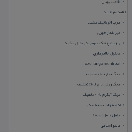
اقامت یونان
اقامت فرانسه
درب اتوماتیک مشهد
میز ناهار خوری
ویزیت پزشک عمومی در منزل مشهد
محلول خالبرداری
exchange montreal
دیگ بخار تا 10% تخفیف
دیگ روغن داغ تا 10% تخفیف
دیگ آبگرم تا 10% تخفیف
ادویه جات بسته بندی
فلفل قرمز درجه 1
مانتو اسلامی