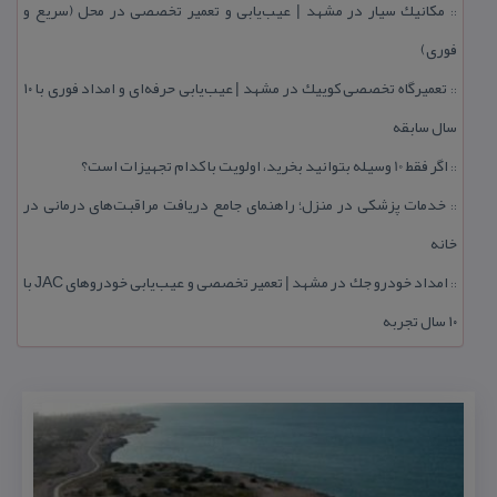
مكانیك سیار در مشهد | عیب‌یابی و تعمیر تخصصی در محل (سریع و
::
فوری)
تعمیرگاه تخصصی كوییك در مشهد | عیب‌یابی حرفه‌ای و امداد فوری با ۱۰
::
سال سابقه
اگر فقط 10 وسیله بتوانید بخرید، اولویت با كدام تجهیزات است؟
::
خدمات پزشكی در منزل؛ راهنمای جامع دریافت مراقبت‌های درمانی در
::
خانه
امداد خودرو جك در مشهد | تعمیر تخصصی و عیب‌یابی خودروهای JAC با
::
۱۰ سال تجربه