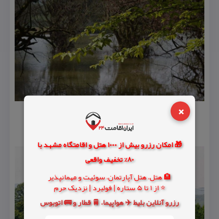
×
🎁 امکان رزرو بیش از 1000 هتل و اقامتگاه مشهد با
80% تخفیف واقعی
🏨 هتل، هتل آپارتمان، سوئیت و مهمانپذیر
⭐ از 1 تا 5 ستاره | فولبرد | نزدیک حرم
رزرو آنلاین بلیط ✈️ هواپیما، 🚆 قطار و 🚌 اتوبوس