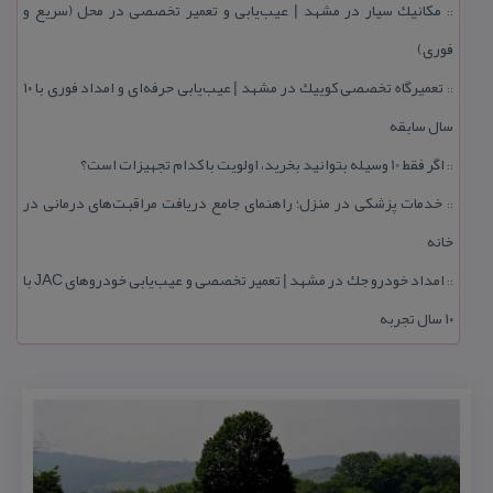
مكانیك سیار در مشهد | عیب‌یابی و تعمیر تخصصی در محل (سریع و
::
فوری)
تعمیرگاه تخصصی كوییك در مشهد | عیب‌یابی حرفه‌ای و امداد فوری با ۱۰
::
سال سابقه
اگر فقط 10 وسیله بتوانید بخرید، اولویت با كدام تجهیزات است؟
::
خدمات پزشكی در منزل؛ راهنمای جامع دریافت مراقبت‌های درمانی در
::
خانه
امداد خودرو جك در مشهد | تعمیر تخصصی و عیب‌یابی خودروهای JAC با
::
۱۰ سال تجربه