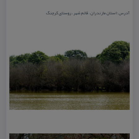
آدرس :استان مازندران ، قائم شهر ، روستای كرچنگ