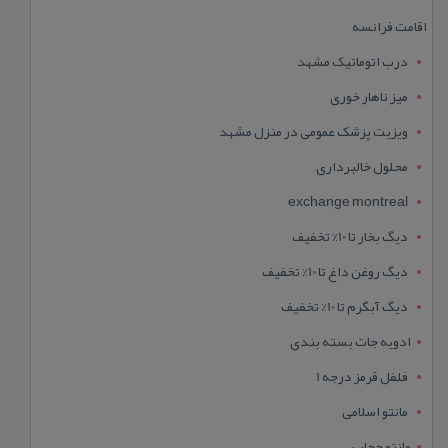
اقامت فرانسه
درب اتوماتیک مشهد
میز ناهار خوری
ویزیت پزشک عمومی در منزل مشهد
محلول خالبرداری
exchange montreal
دیگ بخار تا 10% تخفیف
دیگ روغن داغ تا 10% تخفیف
دیگ آبگرم تا 10% تخفیف
ادویه جات بسته بندی
فلفل قرمز درجه 1
مانتو اسلامی
مانتو حجاب