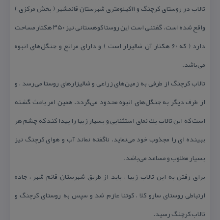
تالاب در روستای كرچنگ و ۱۱كیلومتری شهرستان قائمشهر ( بخش مركزی )
واقع شده است. گفتنی است این روستا كوهستانی نیز ۳۵۰ هكتار مساحت
دارد ( كه ۶۰ هكتار آن شالیزار است ) و دارای مراتع و جنگل‌های انبوه
می‌باشد.
تالاب كرچنگ از طرفی به زمین‌های زراعی و شالیزارهای روستا می‌رسد ، و
از طرف دیگر به جنگل‌های انبوه محدود می‌گردد. همین امر باعث گشته
است كه این تالاب یك نمای استثنایی و بسیار زیبا را پیدا كند كه چشم هر
ببینده ای را مجذوب خود می‌نماید. ناگفته نماند آب و هوای كرچنگ نیز
بسیار مطلوب و مساعد می‌باشد.
برای رفتن به این تالاب زیبا ، باید از طریق شهرستان قائم شهر ، جاده
ارتباطی روستای سارو كلا ، كوتنا عازم شد و سپس به روستای كرچنگ و
تالاب كرچنگ رسید.