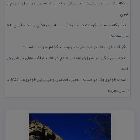
مكانیك سیار در مشهد | عیب‌یابی و تعمیر تخصصی در محل (سریع و
::
فوری)
تعمیرگاه تخصصی كوییك در مشهد | عیب‌یابی حرفه‌ای و امداد فوری با ۱۰
::
سال سابقه
اگر فقط 10 وسیله بتوانید بخرید، اولویت با كدام تجهیزات است؟
::
خدمات پزشكی در منزل؛ راهنمای جامع دریافت مراقبت‌های درمانی در
::
خانه
امداد خودرو جك در مشهد | تعمیر تخصصی و عیب‌یابی خودروهای JAC با
::
۱۰ سال تجربه