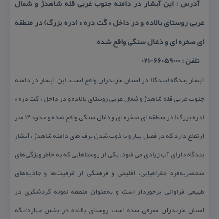
آدرس : این آبشار در دامنه جنوب غربی قله شاهدژ و شمال
غربی روستای بالاده و در داخل « گَت دره » (دره بزرگ) در منطقه
ای صخره ای و ذغال سنگی واقع شده
تلفن : 66059000-021
آبشار بندگاه (بندگا) در استان مازندران واقع است. این آبشار در دامنه
جنوب غربی قله شاهدژ و شمال غربی روستای بالاده و در داخل « گَت دره »
(دره بزرگ) در منطقه ای صخره ای و ذغال سنگی واقع شده و حدود ۱۲ متر
ارتفاع دارد كه در فصل بهار و با ذوب شدن برف های دامنه شاهدژ ، آبشار
بندگاه دارای آب زیادی می شود. یكی از روستاهایی كه به خاطر ویژگی‌های
منحصربه‌فرد جغرافیایی، اقلیمی و فرهنگی از ظرفیت‌ها و جاذبه‌های
طبیعی فراوانی برخوردار است و به‌عنوان منطقه نمونه گردشگری در
استان مازندران معرفی شده است روستای بالاده در بخش چهاردانگه