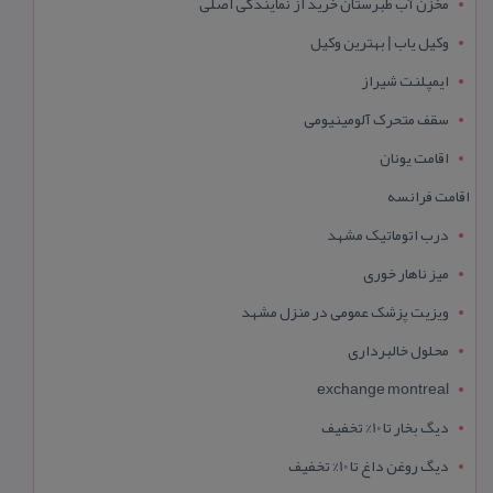
مخزن آب طبرستان خرید از نمایندگی اصلی
وکیل یاب | بهترین وکیل
ایمپلنت شیراز
سقف متحرک آلومینیومی
اقامت یونان
اقامت فرانسه
درب اتوماتیک مشهد
میز ناهار خوری
ویزیت پزشک عمومی در منزل مشهد
محلول خالبرداری
exchange montreal
دیگ بخار تا 10% تخفیف
دیگ روغن داغ تا 10% تخفیف