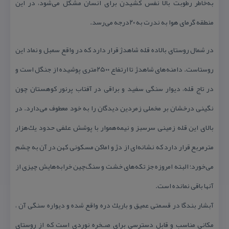
به‌خاطر رطوبت بالا نفس كشیدن برای انسان مشكل می‌شود، در این
منطقه گرمای هوا به ندرت به ۲۰درجه می‌رسد.
در شمال روستای بالاده قله شاهدژ قرار دارد كه در واقع سمبل و نماد این
روستاست. دامنه‌های شاهدژ تا ارتفاع ۲۵۰۰متری پوشیده از جنگل است و
در تاج قله، دیوار سنگی سفید و براقی در آفتاب پرنور كوهستان چون
نگینی درخشان بر مخملی زمردین دیدگان را به خود معطوف می‌دارد. در
بالای این قله زمینی سرسبز و نیمه‌هموار با پوشش علفی حدود یك‌هزار
مترمربع قرار دارد كه نشانه‌‌ای از دژ و اماكن مسكونی كهن در آن به چشم
می‌خورد؛ البته امروزه جز تكه‌های خشت و سنگ‌چین‌ خرابه‌هایش چیزی از
آنها باقی نمانده است.
آبشار بندگا در قسمتی عمیق و باریك دره واقع شده و دیواره سنگی آن ،
مكانی مناسب و قابل دسترسی برای صـخره نوردی است كه از روستای