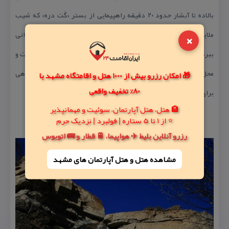
بالاده تا آبشار حدود ۲۰ دقیقه راهپیمایی از بستر «گَت دره» كه شیب
×
ملایمی دارد ، لازم است تا هر بیننده ای از زیبایی های آن لذت فراوانی
ببرد. این آبشار علاوه بر اینكه دارای منظره زیبا و خوش آب و هواست و
محل مناسبی برای تفریح های خانوادگی است ، می تواند به عنوان جایگاهی
🎁 امکان رزرو بیش از 1000 هتل و اقامتگاه مشهد با
80% تخفیف واقعی
برای صخره نوردی هم مورد استفاده قرار گیرد.
🏨 هتل، هتل آپارتمان، سوئیت و مهمانپذیر
⭐ از 1 تا 5 ستاره | فولبرد | نزدیک حرم
رزرو آنلاین بلیط ✈️ هواپیما، 🚆 قطار و 🚌 اتوبوس
مشاهده هتل و هتل‌ آپارتمان های مشهد