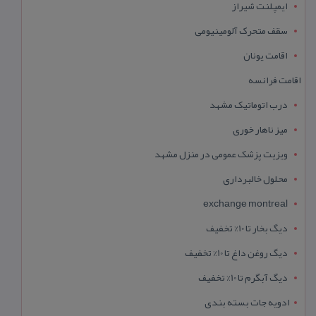
ایمپلنت شیراز
سقف متحرک آلومینیومی
اقامت یونان
اقامت فرانسه
درب اتوماتیک مشهد
میز ناهار خوری
ویزیت پزشک عمومی در منزل مشهد
محلول خالبرداری
exchange montreal
دیگ بخار تا 10% تخفیف
دیگ روغن داغ تا 10% تخفیف
دیگ آبگرم تا 10% تخفیف
ادویه جات بسته بندی