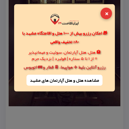
×
🎁 امکان رزرو بیش از 1000 هتل و اقامتگاه مشهد با
80% تخفیف واقعی
🏨 هتل، هتل آپارتمان، سوئیت و مهمانپذیر
⭐ از 1 تا 5 ستاره | فولبرد | نزدیک حرم
رزرو آنلاین بلیط ✈️ هواپیما، 🚆 قطار و 🚌 اتوبوس
مشاهده هتل و هتل‌ آپارتمان های مشهد