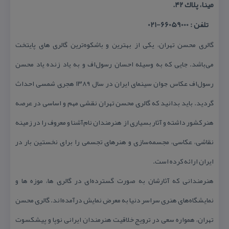
مینا، پلاك ۴۲.
تلفن : 66059000-021
گالری محسن تهران، یكی از بهترین و باشكوه‌ترین گالری های پایتخت
می‌باشد. جایی كه به وسیله احسان رسول‌اف و به یاد زنده یاد محسن
رسول‌اف عكاس جوان سینمای ایران در سال ۱۳۸۹ هجری شمسی احداث
گردید. باید بدانید كه گالری محسن تهران نقشی مهم و اساسی در عرصه
هنر كشور داشته و آثار بسیاری از هنرمندان نام‌آشنا و معروف را در زمینه
نقاشی، عكاسی، مجسمه‌سازی و هنرهای تجسمی را برای نخستین بار در
ایران ارائه كرده است.
هنرمندانی كه آثارشان به صورت گسترده‌ای در گالری ها، موزه ها و
نمایشگاه‌های هنری سراسر دنیا به معرض نمایش درآمده‌اند. گالری محسن
تهران، همواره سعی در ترویج خلاقیت هنرمندان ایرانی نوپا و پیشكسوت