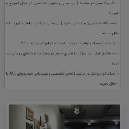
مكانیك سیار در مشهد | عیب‌یابی و تعمیر تخصصی در محل (سریع و
::
فوری)
تعمیرگاه تخصصی كوییك در مشهد | عیب‌یابی حرفه‌ای و امداد فوری با ۱۰
::
سال سابقه
اگر فقط 10 وسیله بتوانید بخرید، اولویت با كدام تجهیزات است؟
::
خدمات پزشكی در منزل؛ راهنمای جامع دریافت مراقبت‌های درمانی در
::
خانه
امداد خودرو جك در مشهد | تعمیر تخصصی و عیب‌یابی خودروهای JAC با
::
۱۰ سال تجربه