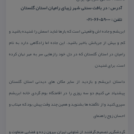
آدرس : در بافت سنتی شهر زیبای رامیان استان گلستان
تلفن : 66059000-021
ابریشم و جاده اش واقعیتی است كه بارها شاید اسمش را شنیده باشید و
كم و بیش از جریانش باخبر باشید. این جاده اما زادگاهی دارد به نام
رامیان در استان گلستان كه در دل خود رازهایی سر به مهر نهان كرده
است. برای شنیدن
داستان ابریشم و بازدید از سایر مكان های دیدنی استان گلستان
پیشنهاد می كنیم دو سه روزی را در اقامتگاه بوم گردی خانه ابریشم
سپری كنید و از ناگفته ها بشنوید و همین چند وقت پیش بود كه مهتاب و
احسان زوج راهنمای
گردشگری تصمیم گرفتند از شلوغی تهران بیرون زده و فضایی متفاوت و