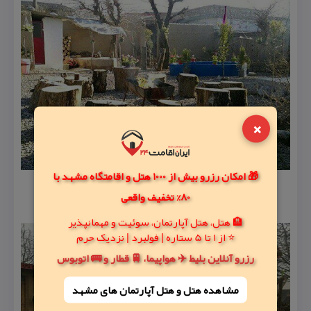
×
🎁 امکان رزرو بیش از 1000 هتل و اقامتگاه مشهد با
80% تخفیف واقعی
🏨 هتل، هتل آپارتمان، سوئیت و مهمانپذیر
⭐ از 1 تا 5 ستاره | فولبرد | نزدیک حرم
رزرو آنلاین بلیط ✈️ هواپیما، 🚆 قطار و 🚌 اتوبوس
مشاهده هتل و هتل‌ آپارتمان های مشهد