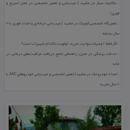
مكانیك سیار در مشهد | عیب‌یابی و تعمیر تخصصی در محل (سریع و
::
فوری)
تعمیرگاه تخصصی كوییك در مشهد | عیب‌یابی حرفه‌ای و امداد فوری با ۱۰
::
سال سابقه
اگر فقط 10 وسیله بتوانید بخرید، اولویت با كدام تجهیزات است؟
::
خدمات پزشكی در منزل؛ راهنمای جامع دریافت مراقبت‌های درمانی در
::
خانه
امداد خودرو جك در مشهد | تعمیر تخصصی و عیب‌یابی خودروهای JAC با
::
۱۰ سال تجربه