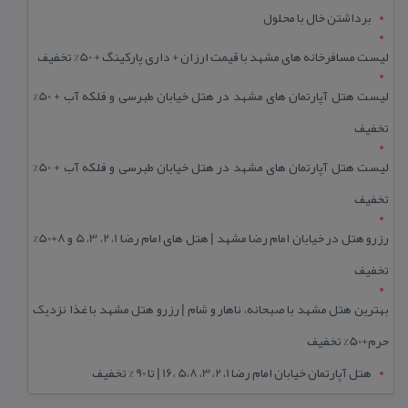
برداشتن خال با محلول
لیست مسافرخانه های مشهد با قیمت ارزان + داری پارکینگ + 50% تخفیف
لیست هتل آپارتمان های مشهد در هتل خیابان طبرسی و فلکه آب + 50%
تخفیف
لیست هتل آپارتمان های مشهد در هتل خیابان طبرسی و فلکه آب + 50%
تخفیف
رزرو هتل در خیابان امام رضا مشهد | هتل‌ های امام رضا 1، 2، 3، 5 و 8+50%
تخفیف
بهترین هتل مشهد با صبحانه، ناهار و شام | رزرو هتل مشهد با غذا نزدیک
حرم+50% تخفیف
هتل آپارتمان خیابان امام رضا 1، 2، 3، 5،8 ،16 | تا 90 % تخفیف