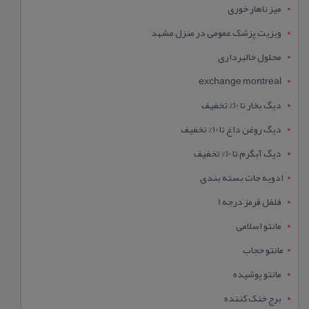
میز ناهار خوری
ویزیت پزشک عمومی در منزل مشهد
محلول خالبرداری
exchange montreal
دیگ بخار تا 10% تخفیف
دیگ روغن داغ تا 10% تخفیف
دیگ آبگرم تا 10% تخفیف
ادویه جات بسته بندی
فلفل قرمز درجه 1
مانتو اسلامی
مانتو حجاب
مانتو پوشیده
برج خنک کننده