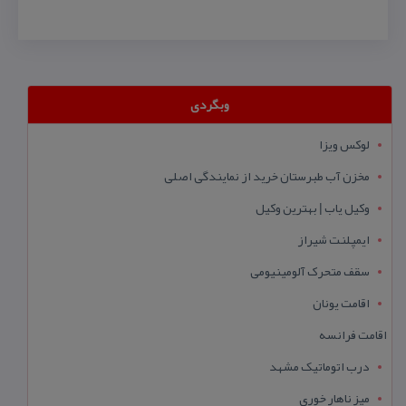
وبگردی
لوکس ویزا
مخزن آب طبرستان خرید از نمایندگی اصلی
وکیل یاب | بهترین وکیل
ایمپلنت شیراز
سقف متحرک آلومینیومی
اقامت یونان
اقامت فرانسه
درب اتوماتیک مشهد
میز ناهار خوری