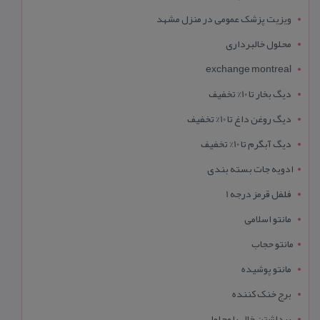
ویزیت پزشک عمومی در منزل مشهد
محلول خالبرداری
exchange montreal
دیگ بخار تا 10% تخفیف
دیگ روغن داغ تا 10% تخفیف
دیگ آبگرم تا 10% تخفیف
ادویه جات بسته بندی
فلفل قرمز درجه 1
مانتو اسلامی
مانتو حجاب
مانتو پوشیده
برج خنک کننده
برداشتن خال با محلول