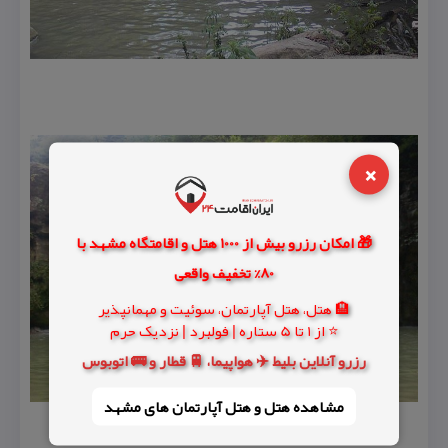
×
🎁 امکان رزرو بیش از 1000 هتل و اقامتگاه مشهد با
80% تخفیف واقعی
🏨 هتل، هتل آپارتمان، سوئیت و مهمانپذیر
⭐ از 1 تا 5 ستاره | فولبرد | نزدیک حرم
رزرو آنلاین بلیط ✈️ هواپیما، 🚆 قطار و 🚌 اتوبوس
مشاهده هتل و هتل‌ آپارتمان های مشهد