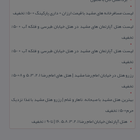
لیست مسافرخانه های مشهد با قیمت ارزان + داری پارکینگ + 50% تخفیف
لیست هتل آپارتمان های مشهد در هتل خیابان طبرسی و فلکه آب + 50%
تخفیف
لیست هتل آپارتمان های مشهد در هتل خیابان طبرسی و فلکه آب + 50%
تخفیف
رزرو هتل در خیابان امام رضا مشهد | هتل‌ های امام رضا 1، 2، 3، 5 و 8+50%
تخفیف
بهترین هتل مشهد با صبحانه، ناهار و شام | رزرو هتل مشهد با غذا نزدیک
حرم+50% تخفیف
هتل آپارتمان خیابان امام رضا 1، 2، 3، 5،8 ،16 | تا 90 % تخفیف