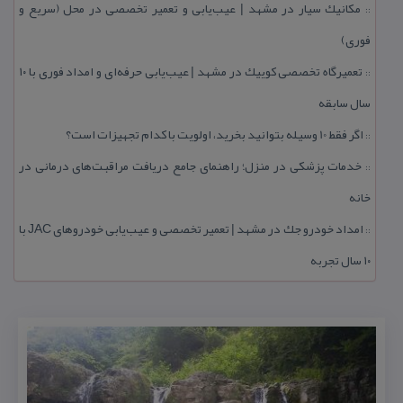
مكانیك سیار در مشهد | عیب‌یابی و تعمیر تخصصی در محل (سریع و
::
فوری)
تعمیرگاه تخصصی كوییك در مشهد | عیب‌یابی حرفه‌ای و امداد فوری با ۱۰
::
سال سابقه
اگر فقط 10 وسیله بتوانید بخرید، اولویت با كدام تجهیزات است؟
::
خدمات پزشكی در منزل؛ راهنمای جامع دریافت مراقبت‌های درمانی در
::
خانه
امداد خودرو جك در مشهد | تعمیر تخصصی و عیب‌یابی خودروهای JAC با
::
۱۰ سال تجربه