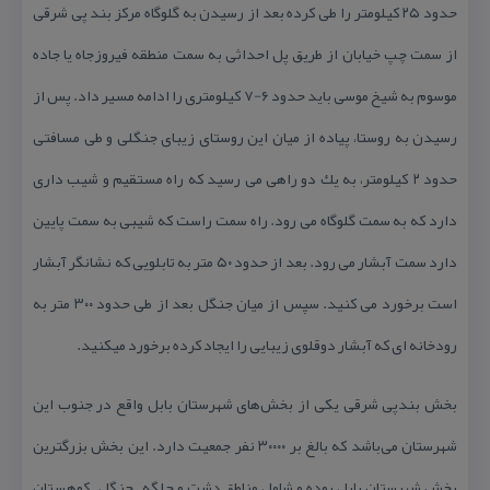
حدود ۲۵ كیلومتر را طی كرده بعد از رسیدن به گلوگاه مركز بند پی شرقی
از سمت چپ خیابان از طریق پل احداثی به سمت منطقه فیروزجاه یا جاده
موسوم به شیخ موسی باید حدود ۶-۷ كیلومتری را ادامه مسیر داد. پس از
رسیدن به روستا، پیاده از میان این روستای زیبای جنگلی و طی مسافتی
حدود ۲ كیلومتر، به یك دو راهی می رسید كه راه مستقیم و شیب داری
دارد كه به سمت گلوگاه می رود. راه سمت راست كه شیبی به سمت پایین
دارد سمت آبشار می رود. بعد از حدود ۵۰ متر به تابلویی كه نشانگر آبشار
است برخورد می كنید. سپس از میان جنگل بعد از طی حدود ۳۰۰ متر به
رودخانه ای كه آبشار دوقلوی زیبایی را ایجاد كرده برخورد میكنید.
بخش بندپی شرقی یكی از بخش‌های شهرستان بابل واقع در جنوب این
شهرستان می‌باشد كه بالغ بر ۳۰۰۰۰ نفر جمعیت دارد. این بخش بزرگترین
بخش شهرستان بابل بوده و شامل مناطق دشت و جلگه – جنگل – كوهستان