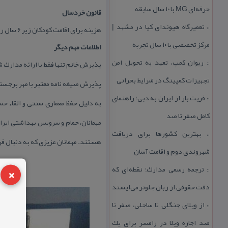
حرفه‌ای MG با ۱۰ سال سابقه
قانون خردسال
تعمیرگاه هیوندای كیا در مشهد |
::
هزینه برای اقامت كودكان زیر ۶ سال رایگان، ۶ تا ۱۰ سال در صورت عدم استفاده از سرویس نیمه بها و بالای ۱۰ سال نفر اضافه محاسبه می شود
مركز تخصصی با ۱۰ سال تجربه
اطلاعات مهم دیگر
ریوان كمپ، تعهد به تحویل امن
پذیرش خانم تنها فقط با ارائه مدارك 
::
تجهیزات كمپینگ در شرایط بحرانی
پذیرش صیغه نامه معتبر با مهر برجست
فریت بار از ایران به دبی؛ راهنمای
::
به دلیل حفظ معماری سنتی و القاء ح
كامل صفر تا صد
مهمانان، حمام و سرویس بهداشتی ایران
بهترین كشورها برای دریافت
::
هستند. مهمانان عزیزی كه به دنبال فر
شهروندی دوم و اقامت آسان
×
ترجمه رسمی مدارك؛ نقطه‌ای كه
::
دقت حقوقی از زبان جلوتر می‌ایستد
از ویلای جنگلی تا ساحلی، صفر تا
::
صد اجاره ویلا در رامسر برای یك