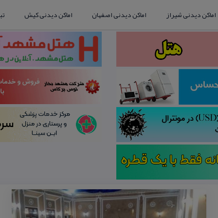
اماکن دیدنی شیراز
اماکن دیدنی اصفهان
اماکن دیدنی کیش
تب