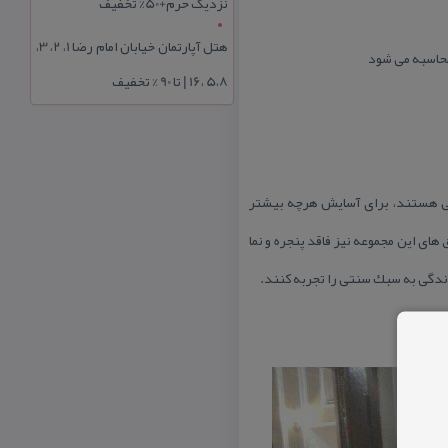
نزدیک حرم+50% تخفیف
هتل آپارتمان خیابان امام رضا 1، 2، 3،
5،8 ،16 | تا 90 % تخفیف
شتی هستند، برای آسایش هرچه بیشتر
ای این مجموعه نیز فاقد پنجره و نما
زندگی به سبك سنتی را تجربه كنند.