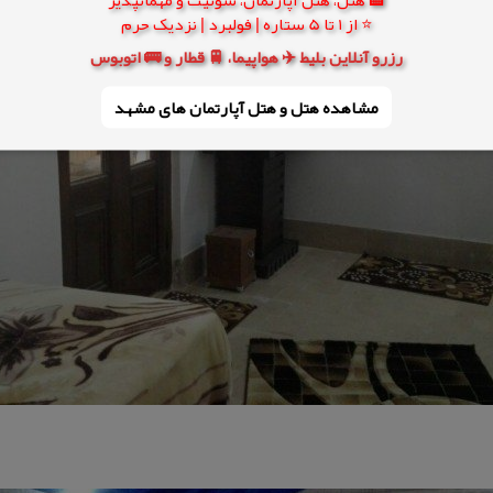
⭐ از 1 تا 5 ستاره | فولبرد | نزدیک حرم
رزرو آنلاین بلیط ✈️ هواپیما، 🚆 قطار و 🚌 اتوبوس
مشاهده هتل و هتل‌ آپارتمان های مشهد