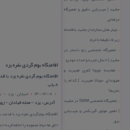
مشهد | عیب‌یابی دقیق و تعمیرگاه
حرفه‌ای
چهار هتل‌ ستاره‌دار مشهد با فاصله
::
زیر 5 دقیقه تا حرم
تعمیرگاه تخصصی رنو داستر در
::
مشهد | ۱۰ سال تجربه و امداد خودرو
اقامتگاه بوم گردی نقره یزد
مقایسه تویوتا كمری هیبرید و
::
هیوندای سوناتا هیبرید | كدام را
۸ باب
بخریم؟
1400/12/08
استان : يزد
ش
تعمیرگاه تخصصی SWM در مشهد
::
آدرس : یزد - محله فهادان - زور
| تعمیر موتور، گیربكس و عیب‌یابی
برق
اتاق ها حیاط مجموعه را احاطه كرده ان