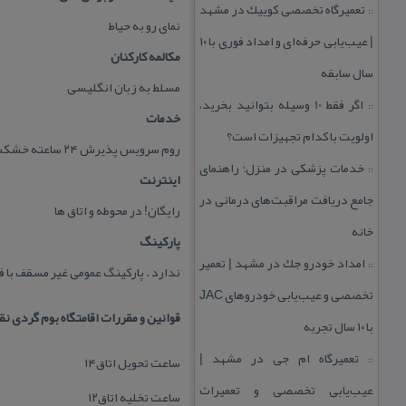
تعمیرگاه تخصصی كوییك در مشهد
::
نمای رو به حیاط
| عیب‌یابی حرفه‌ای و امداد فوری با ۱۰
مكالمه كاركنان
سال سابقه
مسلط به زبان انگلیسی
اگر فقط 10 وسیله بتوانید بخرید،
::
خدمات
اولویت با كدام تجهیزات است؟
روم سرویس پذیرش ۲۴ ساعته خشكشویی خدمات بیدار باش خدمات اتوفكس فتوكپی خدمات اینترنتی هماهنگ كننده تور
خدمات پزشكی در منزل؛ راهنمای
::
اینترنت
جامع دریافت مراقبت‌های درمانی در
رایگان! در محوطه و اتاق ها
خانه
پاركینگ
امداد خودرو جك در مشهد | تعمیر
::
ندارد . پاركینگ عمومی غیر مسقف با فاصله ۱۰۰ متری از 
تخصصی و عیب‌یابی خودروهای JAC
قوانین و مقررات اقامتگاه بوم گردی نق
با ۱۰ سال تجربه
تعمیرگاه ام جی در مشهد |
ساعت تحویل اتاق۱۴
::
عیب‌یابی تخصصی و تعمیرات
ساعت تخلیه اتاق۱۲