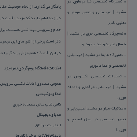
تعمیرگاه تخصصی كیا موهاوی در
::
یادگار می گذارد. از لحاظ موقعیت مكا
مشهد | عیب‌یابی و تعمیر موتور و
دوازده امام دارند كه مزیت اقامت در 
تعلیق بادی
حمام و سرویس بهداشتی هستند، برای 
تعمیرگاه تخصصی چری در مشهد |
::
ذكر است برخی از اتاق های این مجموعه
۱۰ سال تجربه و امداد خودرو
در این اقامتگاه طعم خوش زندگی را ح
تعمیرگاه هایما در مشهد | عیب‌یابی
::
تخصصی و امداد فوری
امكانات اقامتگاه بوم گردی نقره یزد
تعمیرات تخصصی لكسوس در
::
عمومی صندوق امانات تاكسی سرویس ش
مشهد | عیب‌یابی حرفه‌ای و امداد
غذا و نوشیدنی
فوری
كافی شاپ سالن صبحانه خوری
مكانیك سیار در مشهد | عیب‌یابی و
::
مدیا و دیجیتال
تعمیر تخصصی در محل (سریع و
اینترنت در اتاق
فوری)
دید(View) در برخی اتاق ها