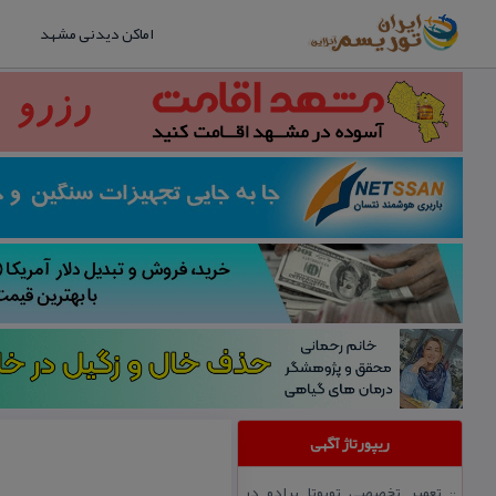
اماکن دیدنی مشهد
ریپورتاژ آگهی
تعمیر تخصصی تویوتا پرادو در
::