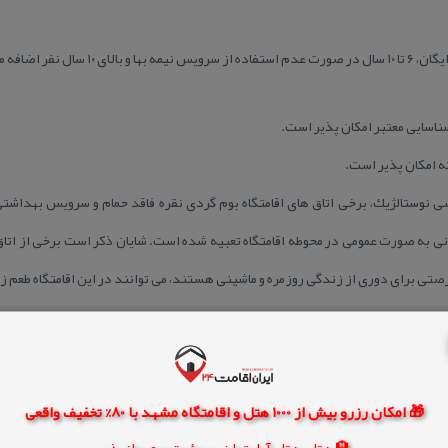
شناسایی معتبر امكان پذیر است.
ه امكان پذیر است.
سی نوستالژیك، برخی اتاق های اقامتگاه بوم گردی نقره فاقد حمام و سرویس بهدا
ی به صورت عمومی در محوطه اقامتگاه تعبیه شده است. شایان ذكر است برخی از اتاق ه
صتی برای دوری از زندگی روزمره و ماشینی هستند، می توانند در این اقامتگاه طعم 
🎁 امکان رزرو بیش از 1000 هتل و اقامتگاه مشهد با 80% تخفیف واقعی
🏨 هتل، هتل آپارتمان، سوئیت و مهمانپذیر