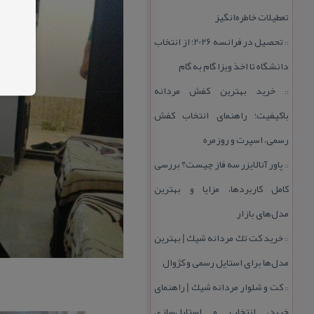
تعطیلات خاطره‌انگیز
تحصیل در فرانسه 2026؛ از انتخاب
::
دانشگاه تا اخذ ویزا گام به گام
خرید بهترین كفش مردانه
::
باكیفیت؛ راهنمای انتخاب كفش
رسمی، اسپرت و روزمره
پاور آنالایزر سه فاز چیست؟ بررسی
::
كامل كاربردها، مزایا و بهترین
مدل‌های بازار
خرید كت تك مردانه شیك | بهترین
::
مدل‌ها برای استایل رسمی و كژوال
كت و شلوار مردانه شیك | راهنمای
::
خرید، انتخاب و استایل‌سازی