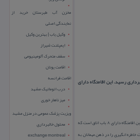
مخزن آب طبرستان خرید از
نمایندگی اصلی
وکیل یاب | بهترین وکیل
ایمپلنت شیراز
سقف متحرک آلومینیومی
اقامت یونان
اقامت فرانسه
ن ماه سال ۱۳۹۶ به عنوان اقامتگاه به بهره برداری رسید. این اقامتگاه دارای
درب اتوماتیک مشهد
میز ناهار خوری
ویزیت پزشک عمومی در منزل مشهد
اقامتگاه بوم گردی نقره یزد با قدمت بیش از ۵۰ سال، در فروردین ماه سال ۱۳۹۶ به عنوان اقامتگاه به بهره برداری رسید. این اقامتگاه دارای ۸ باب اتاق است كه
محلول خالبرداری
ت خاطره انگیری را در ذهن مهمانان به
exchange montreal