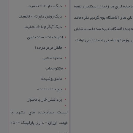
دیگ بخار تا 10% تخفیف
 خانه لاری ها، زندان اسكندر و بقعه
دیگ روغن داغ تا 10% تخفیف
اق های اقامتگاه بوم گردی نقره فاقد
دیگ آبگرم تا 10% تخفیف
طه اقامتگاه تعبیه شده است. شایان
ادویه جات بسته بندی
ی روزمره و ماشینی هستند، می توانند
فلفل قرمز درجه 1
مانتو اسلامی
مانتو حجاب
مانتو پوشیده
برج خنک کننده
برداشتن خال با محلول
لیست مسافرخانه های مشهد با
قیمت ارزان + داری پارکینگ + 50%
تخفیف