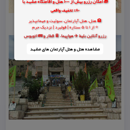
🎁 امکان رزرو بیش از 1000 هتل و اقامتگاه مشهد با
80% تخفیف واقعی
🏨 هتل، هتل آپارتمان، سوئیت و مهمانپذیر
⭐ از 1 تا 5 ستاره | فولبرد | نزدیک حرم
رزرو آنلاین بلیط ✈️ هواپیما، 🚆 قطار و 🚌 اتوبوس
مشاهده هتل و هتل‌ آپارتمان های مشهد