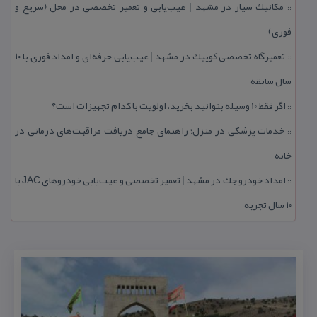
مكانیك سیار در مشهد | عیب‌یابی و تعمیر تخصصی در محل (سریع و
::
فوری)
تعمیرگاه تخصصی كوییك در مشهد | عیب‌یابی حرفه‌ای و امداد فوری با ۱۰
::
سال سابقه
اگر فقط 10 وسیله بتوانید بخرید، اولویت با كدام تجهیزات است؟
::
خدمات پزشكی در منزل؛ راهنمای جامع دریافت مراقبت‌های درمانی در
::
خانه
امداد خودرو جك در مشهد | تعمیر تخصصی و عیب‌یابی خودروهای JAC با
::
۱۰ سال تجربه