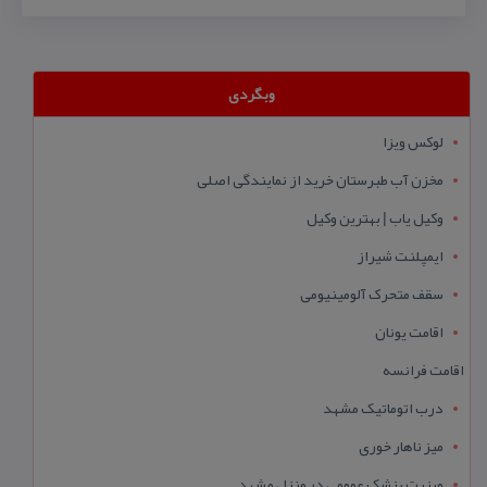
وبگردی
لوکس ویزا
مخزن آب طبرستان خرید از نمایندگی اصلی
وکیل یاب | بهترین وکیل
ایمپلنت شیراز
سقف متحرک آلومینیومی
اقامت یونان
اقامت فرانسه
درب اتوماتیک مشهد
میز ناهار خوری
ویزیت پزشک عمومی در منزل مشهد