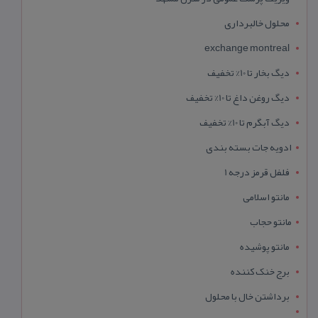
محلول خالبرداری
exchange montreal
دیگ بخار تا 10% تخفیف
دیگ روغن داغ تا 10% تخفیف
دیگ آبگرم تا 10% تخفیف
ادویه جات بسته بندی
فلفل قرمز درجه 1
مانتو اسلامی
مانتو حجاب
مانتو پوشیده
برج خنک کننده
برداشتن خال با محلول