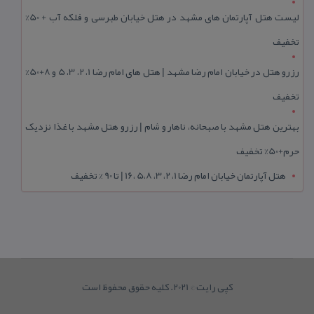
لیست هتل آپارتمان های مشهد در هتل خیابان طبرسی و فلکه آب + 50%
تخفیف
رزرو هتل در خیابان امام رضا مشهد | هتل‌ های امام رضا 1، 2، 3، 5 و 8+50%
تخفیف
بهترین هتل مشهد با صبحانه، ناهار و شام | رزرو هتل مشهد با غذا نزدیک
حرم+50% تخفیف
هتل آپارتمان خیابان امام رضا 1، 2، 3، 5،8 ،16 | تا 90 % تخفیف
کپی رایت © 2021. کلیه حقوق محفوظ است