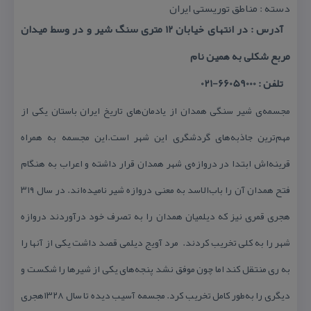
دسته : مناطق توریستی ایران
آدرس : در انتهای خیابان ۱۲ متری سنگ شیر و در وسط میدان
مربع شكلی به همین نام
تلفن : 66059000-021
مجسمه‌ی شیر سنگی همدان ‌از یادمان‌های تاریخ ایران باستان یكی از
مهم‌ترین ‌جاذبه‌های گردشگری این شهر است.‌این مجسمه به‌ همراه
قرینه‌اش ابتدا در دروازه‌ی شهر همدان قرار داشته و اعراب به هنگام
فتح همدان آن را باب‌الاسد به معنی‌ دروازه شیر نامیده‌اند. در سال ۳۱۹
هجری قمری نیز كه‌ دیلمیان همدان را به تصرف خود درآوردند دروازه
شهر را به كلی تخریب كردند. ‌ مرد آویج دیلمی قصد داشت ‌یكی از آنها را
به ری منتقل كند اما چون موفق نشد پنجه‌های یكی از شیرها را شكست و
دیگری را به‌طور كامل تخریب كرد. مجسمه آسیب دیده تا سال ۱۳۲۸هجری