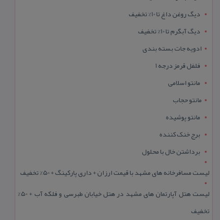
دیگ روغن داغ تا 10% تخفیف
دیگ آبگرم تا 10% تخفیف
ادویه جات بسته بندی
فلفل قرمز درجه 1
مانتو اسلامی
مانتو حجاب
مانتو پوشیده
برج خنک کننده
برداشتن خال با محلول
لیست مسافرخانه های مشهد با قیمت ارزان + داری پارکینگ + 50% تخفیف
لیست هتل آپارتمان های مشهد در هتل خیابان طبرسی و فلکه آب + 50%
تخفیف