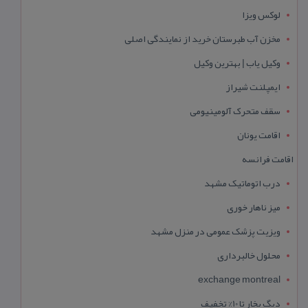
لوکس ویزا
مخزن آب طبرستان خرید از نمایندگی اصلی
وکیل یاب | بهترین وکیل
ایمپلنت شیراز
سقف متحرک آلومینیومی
اقامت یونان
اقامت فرانسه
درب اتوماتیک مشهد
میز ناهار خوری
ویزیت پزشک عمومی در منزل مشهد
محلول خالبرداری
exchange montreal
دیگ بخار تا 10% تخفیف