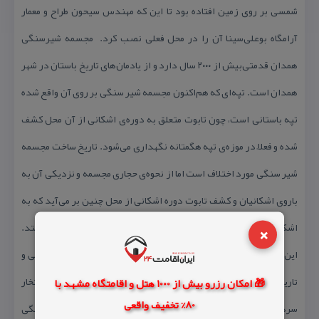
شمسی بر روی زمین افتاده بود تا این كه مهندس‌ سیحون طراح و معمار
آرامگاه بوعلی‌سینا آن را در محل‌ فعلی نصب كرد. ‌ مجسمه شیرسنگی
همدان قدمتی‌بیش از ۲۰۰۰ سال دارد و از یادمان‌های تاریخ باستان در شهر
همدان است. تپه‌ای كه هم‌اكنون مجسمه شیر سنگی بر روی آن واقع شده
تپه باستانی است، چون تابوت متعلق به دوره‌ی اشكانی از آن محل كشف
شده و فعلاً در موزه‌ی تپه هگمتانه نگهداری می‌شود. تاریخ ساخت مجسمه
شیر سنگی مورد اختلاف است اما از نحوه‌ی حجاری مجسمه و نزدیكی آن به
باروی اشكانیان و كشف تابوت دوره اشكانی از محل چنین بر می‌آید كه به
×
اشكانیان مربوط باشد اما این اثر از یادگارهای هنری سلوكی – اشكانی استد.
این اثر در تاریخ ۱۵ دی‌ماه سال ۱۳۱۰ و به شماره ۹۳ در فهرست آثار ملی و
تاریخی ایران به ثبت رسیده‌است. احتمال دارد كه اسكندر آن را به افتخار
🎁 امکان رزرو بیش از 1000 هتل و اقامتگاه مشهد با
80% تخفیف واقعی
سردارش هفایستیون كه در اكباتان مرد، ساخته باشد. مجسمه شیرسنگی