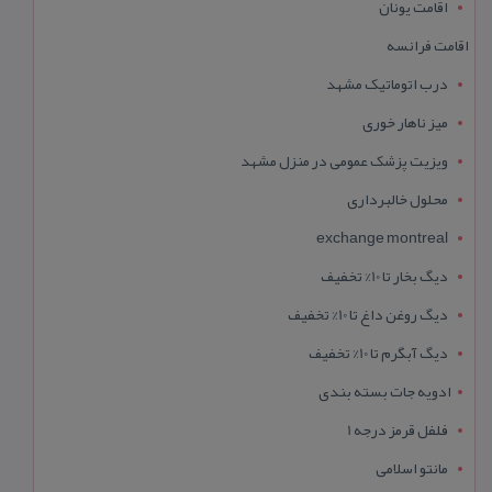
اقامت یونان
اقامت فرانسه
درب اتوماتیک مشهد
میز ناهار خوری
ویزیت پزشک عمومی در منزل مشهد
محلول خالبرداری
exchange montreal
دیگ بخار تا 10% تخفیف
دیگ روغن داغ تا 10% تخفیف
دیگ آبگرم تا 10% تخفیف
ادویه جات بسته بندی
فلفل قرمز درجه 1
مانتو اسلامی