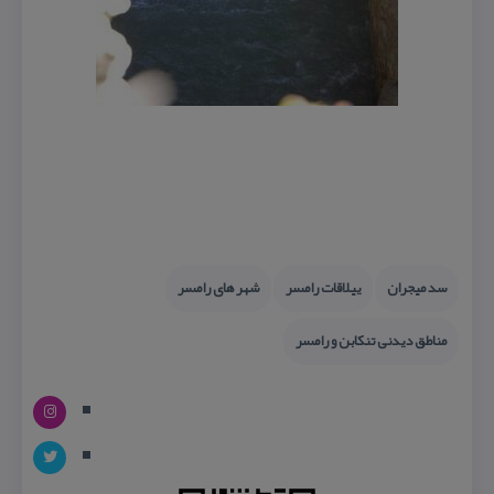
سد میجران
ییلاقات رامسر
شهر های رامسر
مناطق دیدنی تنكابن و رامسر