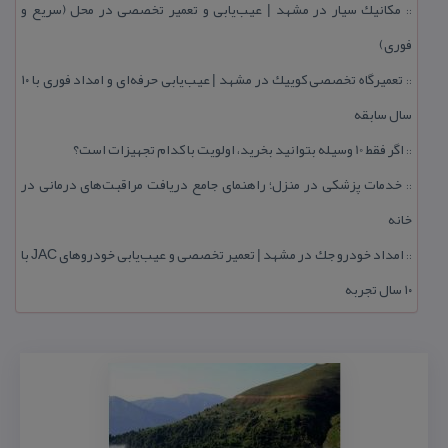
مكانیك سیار در مشهد | عیب‌یابی و تعمیر تخصصی در محل (سریع و
::
فوری)
تعمیرگاه تخصصی كوییك در مشهد | عیب‌یابی حرفه‌ای و امداد فوری با ۱۰
::
سال سابقه
اگر فقط 10 وسیله بتوانید بخرید، اولویت با كدام تجهیزات است؟
::
خدمات پزشكی در منزل؛ راهنمای جامع دریافت مراقبت‌های درمانی در
::
خانه
امداد خودرو جك در مشهد | تعمیر تخصصی و عیب‌یابی خودروهای JAC با
::
۱۰ سال تجربه