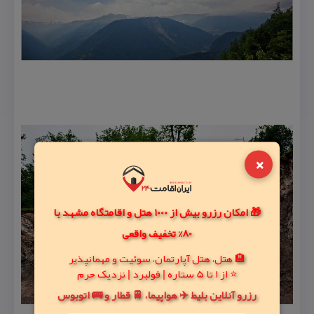
×
🎁 امکان رزرو بیش از 1000 هتل و اقامتگاه مشهد با
80% تخفیف واقعی
🏨 هتل، هتل آپارتمان، سوئیت و مهمانپذیر
⭐ از 1 تا 5 ستاره | فولبرد | نزدیک حرم
رزرو آنلاین بلیط ✈️ هواپیما، 🚆 قطار و 🚌 اتوبوس