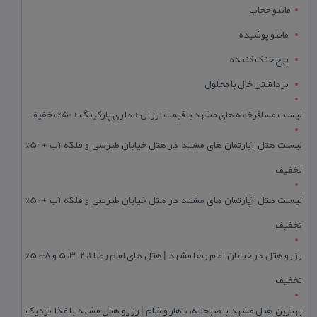
مانتو حجاب
مانتو پوشیده
برج خنک کننده
برداشتن خال با محلول
لیست مسافرخانه های مشهد با قیمت ارزان + داری پارکینگ + 50% تخفیف
لیست هتل آپارتمان های مشهد در هتل خیابان طبرسی و فلکه آب + 50%
تخفیف
لیست هتل آپارتمان های مشهد در هتل خیابان طبرسی و فلکه آب + 50%
تخفیف
رزرو هتل در خیابان امام رضا مشهد | هتل‌ های امام رضا 1، 2، 3، 5 و 8+50%
تخفیف
بهترین هتل مشهد با صبحانه، ناهار و شام | رزرو هتل مشهد با غذا نزدیک