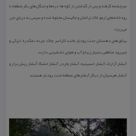
سرچشمه گرفته و پس از گذشتن از كوه ها، دره‌ها و جنگل‌های بكر منطقه با
رودخانه‌های ارمو، لاك تراشان و جالیسان مخلوط شده و سپس به دریای خزر
می‌ریزد.
ییلاق‌های دهستان جنت رودبار مانند اكراسر، چاك، چرته، نمكدره، ایزكی و
جیررود مناطقی بسیار زیبا و آب و هوای دلنشینی دارند.
آبشار آزارك، آبشار حسینیه، آبشار چاردر، آبشار خشكا، آبشار ریش بزار و
آبشار هیسیان از دیگر آبشارهای منطقه جنت رودبار هستند