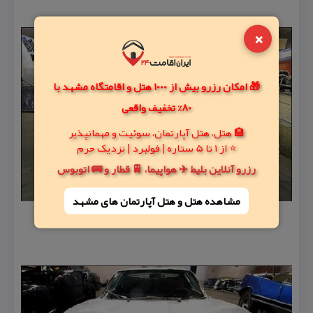
×
🎁 امکان رزرو بیش از 1000 هتل و اقامتگاه مشهد با
80% تخفیف واقعی
🏨 هتل، هتل آپارتمان، سوئیت و مهمانپذیر
⭐ از 1 تا 5 ستاره | فولبرد | نزدیک حرم
رزرو آنلاین بلیط ✈️ هواپیما، 🚆 قطار و 🚌 اتوبوس
مشاهده هتل و هتل‌ آپارتمان های مشهد