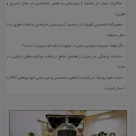
مكانیك سیار در مشهد | عیب‌یابی و تعمیر تخصصی در محل (سریع و
::
فوری)
تعمیرگاه تخصصی كوییك در مشهد | عیب‌یابی حرفه‌ای و امداد فوری با ۱۰
::
سال سابقه
اگر فقط 10 وسیله بتوانید بخرید، اولویت با كدام تجهیزات است؟
::
خدمات پزشكی در منزل؛ راهنمای جامع دریافت مراقبت‌های درمانی در
::
خانه
امداد خودرو جك در مشهد | تعمیر تخصصی و عیب‌یابی خودروهای JAC با
::
۱۰ سال تجربه