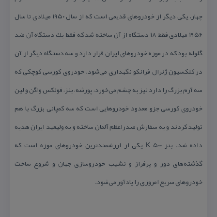
چهار، یكی دیگر از خودروهای قدیمی است كه از سال ۱۹۵۰ میلادی تا سال
۱۹۵۶ میلادی فقط ۱۸ دستگاه از آن ساخته شد كه فقط یك دستگاه آن ضد
گلوله بود كه در موزه خودروهای ایران قرار دارد و سه دستگاه دیگر از آن
در كلكسیون ژنرال فرانكو نگهداری می‌شود. خودروی كورسی كوچكی كه
سه آرم بزرگ را دارد نیز به چشم می‌خورد، پورشه، بنز، فولكس واگن و لین
خودروی كورسی جزو معدود خودروهایی است كه سه كمپانی بزرگ با هم
تولید كردند و به سفارش صدراعظم آلمان ساخته و به ولیعهد ایران هدیه
داده شد. بنز ۵۰۰ K یكی از ارزشمندترین خودروهای موزه است كه
گذشته‌های دور و پرفراز و نشیب خودروسازی جهان و شروع ساخت
خودروهای سریع امروزی را یادآور می‌شود.