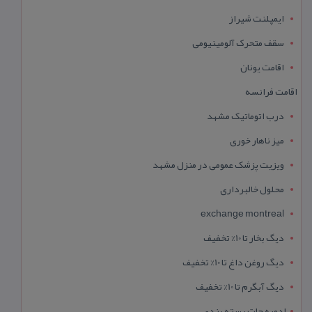
ایمپلنت شیراز
سقف متحرک آلومینیومی
اقامت یونان
اقامت فرانسه
درب اتوماتیک مشهد
میز ناهار خوری
ویزیت پزشک عمومی در منزل مشهد
محلول خالبرداری
exchange montreal
دیگ بخار تا 10% تخفیف
دیگ روغن داغ تا 10% تخفیف
دیگ آبگرم تا 10% تخفیف
ادویه جات بسته بندی