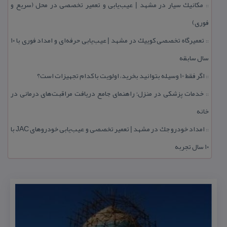
مكانیك سیار در مشهد | عیب‌یابی و تعمیر تخصصی در محل (سریع و
::
فوری)
تعمیرگاه تخصصی كوییك در مشهد | عیب‌یابی حرفه‌ای و امداد فوری با ۱۰
::
سال سابقه
اگر فقط 10 وسیله بتوانید بخرید، اولویت با كدام تجهیزات است؟
::
خدمات پزشكی در منزل؛ راهنمای جامع دریافت مراقبت‌های درمانی در
::
خانه
امداد خودرو جك در مشهد | تعمیر تخصصی و عیب‌یابی خودروهای JAC با
::
۱۰ سال تجربه