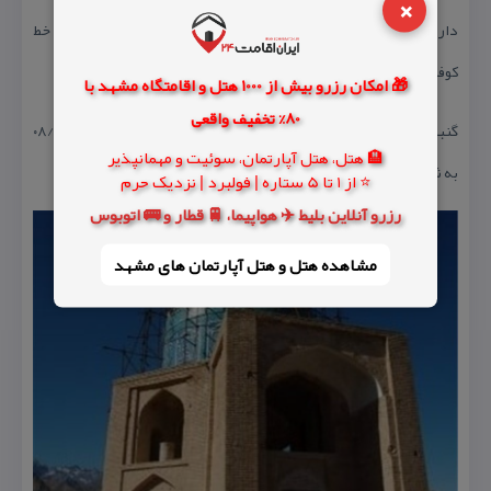
×
دارای كتیبه ای به عرض ۲.۳ متر و حاوی ۱۲ سوسن شامل نام ۱۲ امام به خط
كوفی درشت می‌باشد كه در متن كاشی‌های معرق طرح ریزی شده است.
🎁 امکان رزرو بیش از 1000 هتل و اقامتگاه مشهد با
80% تخفیف واقعی
گنبد میر سید متعلق به قرن نهم هجری قمری بوده و در تاریخ ۰۸/۰۷/۱۳۵۲
🏨 هتل، هتل آپارتمان، سوئیت و مهمانپذیر
به شماره ۹۵۴ در فهرست آثار ملی ایران به ثبت رسیده است.
⭐ از 1 تا 5 ستاره | فولبرد | نزدیک حرم
رزرو آنلاین بلیط ✈️ هواپیما، 🚆 قطار و 🚌 اتوبوس
مشاهده هتل و هتل‌ آپارتمان های مشهد