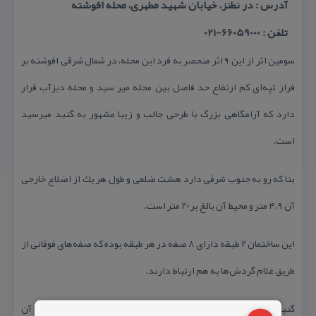
آدرس : در نطنز، خیابان شهید مطهری، محله افوشته
تلفن : 66059000-021
سومین اثر از این ۹ اثر منحصر به فرد این محله، در شمال شرقی افوشته بر
فراز تپه‌ای كم ارتفاع حد فاصل بین محله میر سید و محله دیزآب قرار
دارد كه آرامگاهی بزرگ با طرحی جالب و زیبا مشهور به گنبد میرسید
است.
بنا كه رو به جنوب شرقی دارد هشت ضلعی و طول هر یك از اضلاع خارجی
آن ۴.۹ متر و محیط آن بالغ بر ۲۰ متر است.
این ساختمان ۲ طبقه دارای ۸ صفه در هر طبقه بوده كه صفه‌های فوقانی از
طریق غلام گردش‌ها به هم ارتباط دارند.
گنبد فیروزه فام كه دارای پوشش كاشی با اشكال هندسی است، ساقه آن