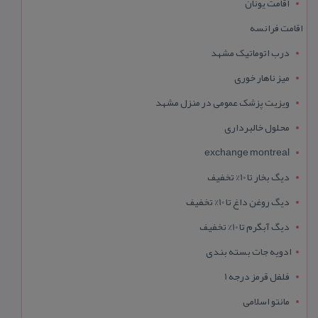
اقامت یونان
اقامت فرانسه
درب اتوماتیک مشهد
میز ناهار خوری
ویزیت پزشک عمومی در منزل مشهد
محلول خالبرداری
exchange montreal
دیگ بخار تا 10% تخفیف
دیگ روغن داغ تا 10% تخفیف
دیگ آبگرم تا 10% تخفیف
ادویه جات بسته بندی
فلفل قرمز درجه 1
مانتو اسلامی