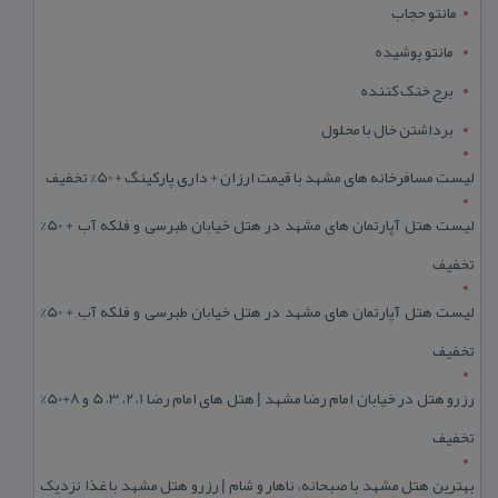
مانتو حجاب
مانتو پوشیده
برج خنک کننده
برداشتن خال با محلول
لیست مسافرخانه های مشهد با قیمت ارزان + داری پارکینگ + 50% تخفیف
لیست هتل آپارتمان های مشهد در هتل خیابان طبرسی و فلکه آب + 50%
تخفیف
لیست هتل آپارتمان های مشهد در هتل خیابان طبرسی و فلکه آب + 50%
تخفیف
رزرو هتل در خیابان امام رضا مشهد | هتل‌ های امام رضا 1، 2، 3، 5 و 8+50%
تخفیف
بهترین هتل مشهد با صبحانه، ناهار و شام | رزرو هتل مشهد با غذا نزدیک