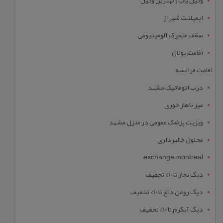
ایمپلنت شیراز
سقف متحرک آلومینیومی
اقامت یونان
اقامت فرانسه
درب اتوماتیک مشهد
میز ناهار خوری
ویزیت پزشک عمومی در منزل مشهد
محلول خالبرداری
exchange montreal
دیگ بخار تا 10% تخفیف
دیگ روغن داغ تا 10% تخفیف
دیگ آبگرم تا 10% تخفیف