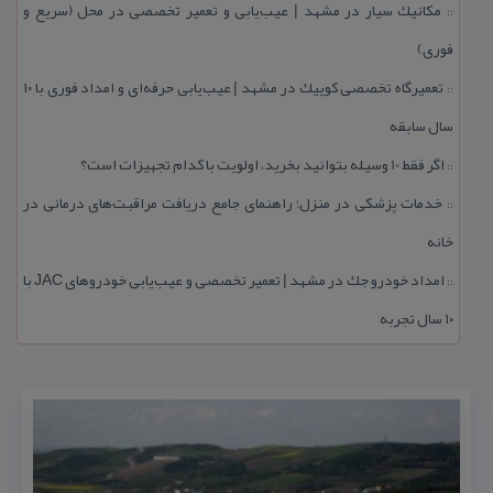
مكانیك سیار در مشهد | عیب‌یابی و تعمیر تخصصی در محل (سریع و
::
فوری)
تعمیرگاه تخصصی كوییك در مشهد | عیب‌یابی حرفه‌ای و امداد فوری با ۱۰
::
سال سابقه
اگر فقط 10 وسیله بتوانید بخرید، اولویت با كدام تجهیزات است؟
::
خدمات پزشكی در منزل؛ راهنمای جامع دریافت مراقبت‌های درمانی در
::
خانه
امداد خودرو جك در مشهد | تعمیر تخصصی و عیب‌یابی خودروهای JAC با
::
۱۰ سال تجربه