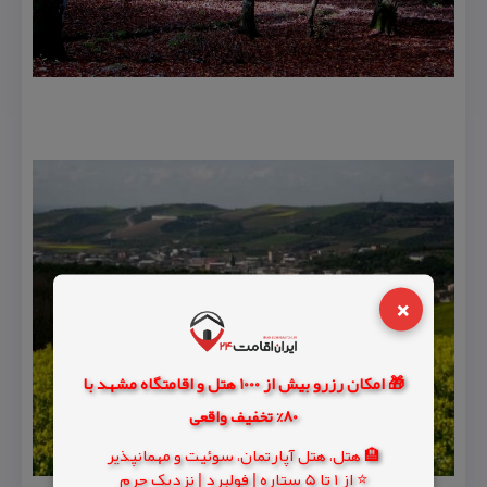
×
🎁 امکان رزرو بیش از 1000 هتل و اقامتگاه مشهد با
80% تخفیف واقعی
🏨 هتل، هتل آپارتمان، سوئیت و مهمانپذیر
⭐ از 1 تا 5 ستاره | فولبرد | نزدیک حرم