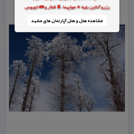
رزرو آنلاین بلیط ✈️ هواپیما، 🚆 قطار و 🚌 اتوبوس
مشاهده هتل و هتل‌ آپارتمان های مشهد