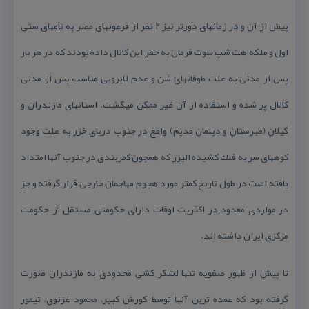
پیش از آن و در زمانهای دورتر نیز ۲ نفر از فرعونهای مصر به نامهای ستی
اول و ملكه هت شپ سوت فرمان به حفر این كانال داده بودند كه در هر بار
پس از مدتی به علت طوفانهای شن و عدم لایروبی مناسب پس از مدتی
كانال پر شده و استفاده از آن غیر ممكن میگشت. استانهای مازندران و
گیلان (طبرستان و دیلمان قدیم) واقع در جنوب دریای خزر به علت وجود
كوههای سر به فلك كشیده البرز كه همچون كمربندی در جنوب آنها امتداد
یافته است در طول تاریخ كمتر مورد هجوم مهاجمان خارجی قرار گرفته و جز
در مواردی معدود در اكثریت اوقات دارای حكومتی مستقل از حكومت
مركزی ایران داشته اند.
تا پیش از ظهور صفویه تنها لشكر كشی محدودی به مازندران صورت
گرفته بود كه عمده ترین آنها توسط كورش كبیر، محمود غزنوی، تیمور