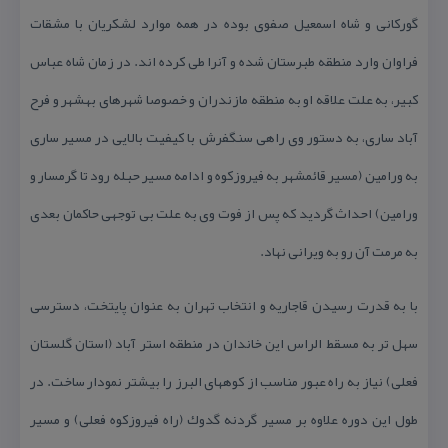
گوركانی و شاه اسمعیل صفوی بوده در همه موارد لشكریان با مشقات
فراوان وارد منطقه طبرستان شده و آنرا طی كرده اند. در زمان شاه عباس
كبیر، به علت علاقه او به منطقه مازندران و خصوصا شهرهای بهشهر و فرح
آباد ساری، به دستور وی راهی سنگفرش با كیفیت بالایی در مسیر ساری
به ورامین (مسیر قائمشهر به فیروزكوه و ادامه مسیر حبله رود تا گرمسار و
ورامین) احداث گردید كه پس از فوت وی به علت بی توجهی حاكمان بعدی
به مرمت آن رو به ویرانی نهاد.
با به قدرت رسیدن قاجاریه و انتخاب تهران به عنوان پایتخت، دسترسی
سهل تر به مسقط الراس این خاندان در منطقه استر آباد (استان گلستان
فعلی) نیاز به راه عبور مناسب از كوههای البرز را بیشتر نمودار ساخت. در
طول این دوره علاوه بر مسیر گردنه گدوك (راه فیروزكوه فعلی) و مسیر