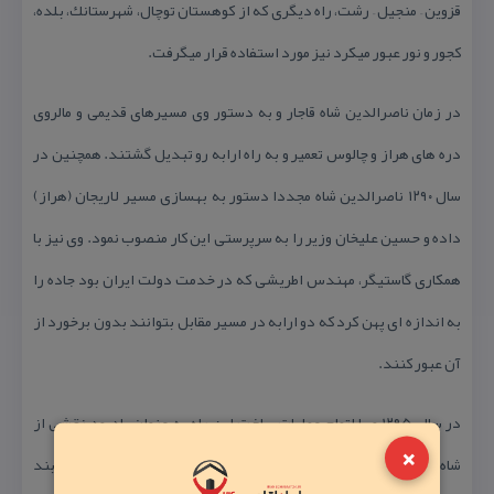
قزوین – منجیل – رشت، راه دیگری كه از كوهستان توچال، شهرستانك، بلده،
كجور و نور عبور میكرد نیز مورد استفاده قرار میگرفت.
در زمان ناصرالدین شاه قاجار و به دستور وی مسیرهای قدیمی و مالروی
دره های هراز و چالوس تعمیر و به راه ارابه رو تبدیل گشتند. همچنین در
سال ۱۲۹۰ ناصرالدین شاه مجددا دستور به بهسازی مسیر لاریجان (هراز)
داده و حسین علیخان وزیر را به سرپرستی این كار منصوب نمود. وی نیز با
همكاری گاستیگر، مهندس اطریشی كه در خدمت دولت ایران بود جاده را
به اندازه ای پهن كرد كه دو ارابه در مسیر مقابل بتوانند بدون برخورد از
آن عبور كنند.
در سال ۱۲۹۵ و با اتمام عملیات ساخت این راه به عنوان یادبود نقشی از
×
شاه قاجار در یكی از صعب العبور ترین نقاط این مسیر به نام تنگ بند