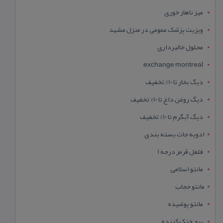
میز ناهار خوری
ویزیت پزشک عمومی در منزل مشهد
محلول خالبرداری
exchange montreal
دیگ بخار تا 10% تخفیف
دیگ روغن داغ تا 10% تخفیف
دیگ آبگرم تا 10% تخفیف
ادویه جات بسته بندی
فلفل قرمز درجه 1
مانتو اسلامی
مانتو حجاب
مانتو پوشیده
برج خنک کننده