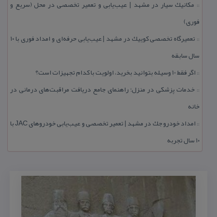
مكانیك سیار در مشهد | عیب‌یابی و تعمیر تخصصی در محل (سریع و
::
فوری)
تعمیرگاه تخصصی كوییك در مشهد | عیب‌یابی حرفه‌ای و امداد فوری با ۱۰
::
سال سابقه
اگر فقط 10 وسیله بتوانید بخرید، اولویت با كدام تجهیزات است؟
::
خدمات پزشكی در منزل؛ راهنمای جامع دریافت مراقبت‌های درمانی در
::
خانه
امداد خودرو جك در مشهد | تعمیر تخصصی و عیب‌یابی خودروهای JAC با
::
۱۰ سال تجربه