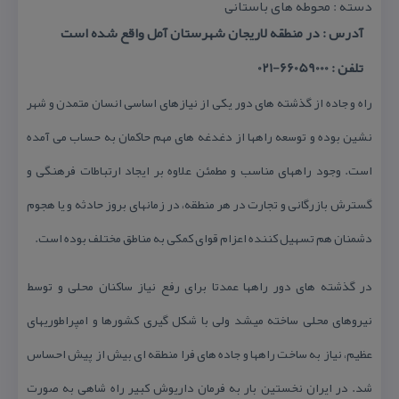
دسته : محوطه های باستانی
آدرس : در منطقه لاریجان شهرستان آمل واقع شده است
تلفن : 66059000-021
راه و جاده از گذشته های دور یكی از نیازهای اساسی انسان متمدن و شهر
نشین بوده و توسعه راهها از دغدغه های مهم حاكمان به حساب می آمده
است. وجود راههای مناسب و مطمئن علاوه بر ایجاد ارتباطات فرهنگی و
گسترش بازرگانی و تجارت در هر منطقه، در زمانهای بروز حادثه و یا هجوم
دشمنان هم تسهیل كننده اعزام قوای كمكی به مناطق مختلف بوده است.
در گذشته های دور راهها عمدتا برای رفع نیاز ساكنان محلی و توسط
نیروهای محلی ساخته میشد ولی با شكل گیری كشورها و امپراطوریهای
عظیم، نیاز به ساخت راهها و جاده های فرا منطقه ای بیش از پیش احساس
شد. در ایران نخستین بار به فرمان داریوش كبیر راه شاهی به صورت