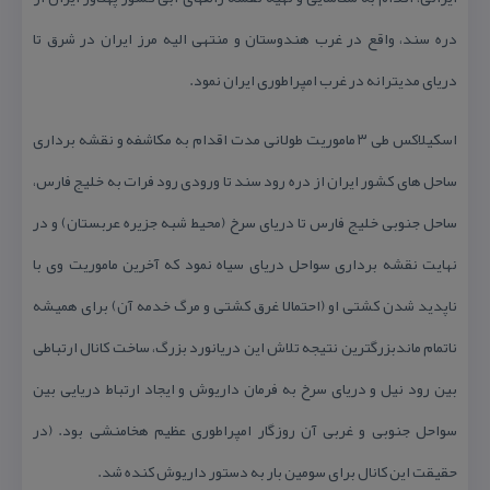
دره سند، واقع در غرب هندوستان و منتهی الیه مرز ایران در شرق تا
دریای مدیترانه در غرب امپراطوری ایران نمود.
اسكیلاكس طی ۳ ماموریت طولانی مدت اقدام به مكاشفه و نقشه برداری
ساحل های كشور ایران از دره رود سند تا ورودی رود فرات به خلیج فارس،
ساحل جنوبی خلیج فارس تا دریای سرخ (محیط شبه جزیره عربستان) و در
نهایت نقشه برداری سواحل دریای سیاه نمود كه آخرین ماموریت وی با
ناپدید شدن كشتی او (احتمالا غرق كشتی و مرگ خدمه آن) برای همیشه
ناتمام ماندبزرگترین نتیجه تلاش این دریانورد بزرگ، ساخت كانال ارتباطی
بین رود نیل و دریای سرخ به فرمان داریوش و ایجاد ارتباط دریایی بین
سواحل جنوبی و غربی آن روزگار امپراطوری عظیم هخامنشی بود. (در
حقیقت این كانال برای سومین بار به دستور داریوش كنده شد.