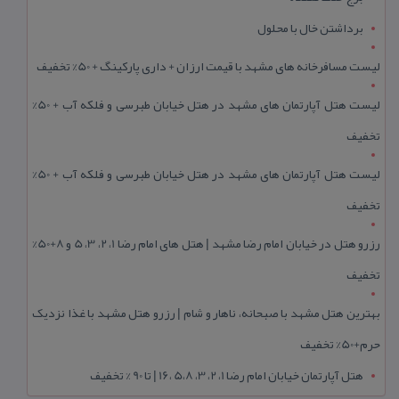
برداشتن خال با محلول
لیست مسافرخانه های مشهد با قیمت ارزان + داری پارکینگ + 50% تخفیف
لیست هتل آپارتمان های مشهد در هتل خیابان طبرسی و فلکه آب + 50%
تخفیف
لیست هتل آپارتمان های مشهد در هتل خیابان طبرسی و فلکه آب + 50%
تخفیف
رزرو هتل در خیابان امام رضا مشهد | هتل‌ های امام رضا 1، 2، 3، 5 و 8+50%
تخفیف
بهترین هتل مشهد با صبحانه، ناهار و شام | رزرو هتل مشهد با غذا نزدیک
حرم+50% تخفیف
هتل آپارتمان خیابان امام رضا 1، 2، 3، 5،8 ،16 | تا 90 % تخفیف