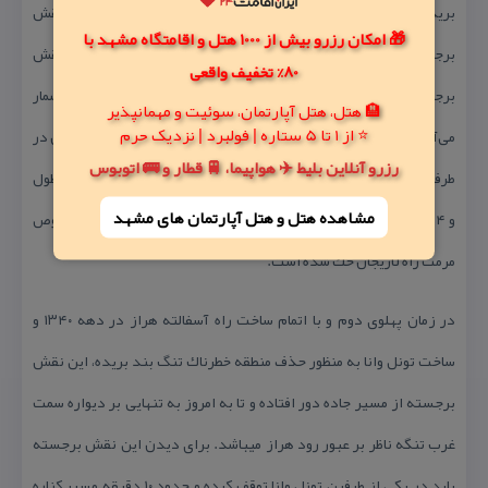
بریده بر سینه كوه و مشرف بر رود خروشان هراز حك گردید. این نقش
🎁 امکان رزرو بیش از 1000 هتل و اقامتگاه مشهد با
برجسته كه در محل به شكل شاه معروف است جدید ترین و آخرین نقش
80% تخفیف واقعی
برجسته تاریخی ایران در بین ۱۰۵ نقش برجسته كشف شده به شمار
🏨 هتل، هتل آپارتمان، سوئیت و مهمانپذیر
⭐ از 1 تا 5 ستاره | فولبرد | نزدیک حرم
می‌آید و در آن ناصر الدین شاه سوار بر اسب در وسط و ۱۰ تن از درباریان در
رزرو آنلاین بلیط ✈️ هواپیما، 🚆 قطار و 🚌 اتوبوس
طرفین شاه حجاری شده است. در اطراف نقش برجسته كه حدود ۸ متر طول
مشاهده هتل و هتل‌ آپارتمان های مشهد
و ۴ متر ارتفاع دارد اشعاری در مدح ناصرالدین شاه و فرمان او در خصوص
مرمت راه لاریجان حك شده است.
در زمان پهلوی دوم و با اتمام ساخت راه آسفالته هراز در دهه ۱۳۴۰ و
ساخت تونل وانا به منظور حذف منطقه خطرناك تنگ بند بریده، این نقش
برجسته از مسیر جاده دور افتاده و تا به امروز به تنهایی بر دیواره سمت
غرب تنگه ناظر بر عبور رود هراز میباشد. برای دیدن این نقش برجسته
باید در یكی از طرفین تونل وانا توقف كرده و حدود ۱۰ دقیقه مسیر كناره