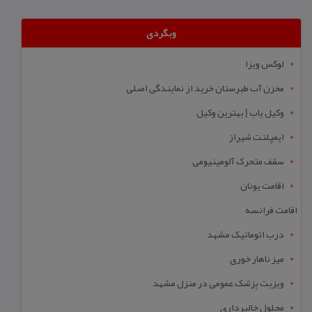
وبگردی
لوکس ویزا
مخزن آب طبرستان خرید از نمایندگی اصلی
وکیل یاب | بهترین وکیل
ایمپلنت شیراز
سقف متحرک آلومینیومی
اقامت یونان
اقامت فرانسه
درب اتوماتیک مشهد
میز ناهار خوری
ویزیت پزشک عمومی در منزل مشهد
محلول خالبرداری