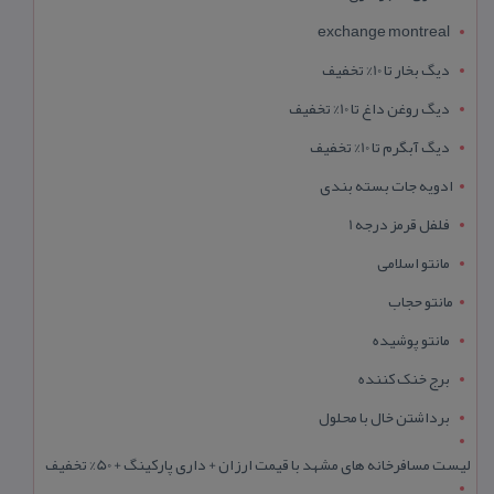
exchange montreal
دیگ بخار تا 10% تخفیف
دیگ روغن داغ تا 10% تخفیف
دیگ آبگرم تا 10% تخفیف
ادویه جات بسته بندی
فلفل قرمز درجه 1
مانتو اسلامی
مانتو حجاب
مانتو پوشیده
برج خنک کننده
برداشتن خال با محلول
لیست مسافرخانه های مشهد با قیمت ارزان + داری پارکینگ + 50% تخفیف