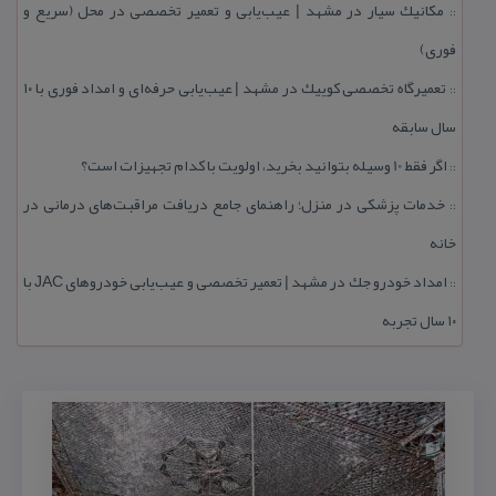
مكانیك سیار در مشهد | عیب‌یابی و تعمیر تخصصی در محل (سریع و
::
فوری)
تعمیرگاه تخصصی كوییك در مشهد | عیب‌یابی حرفه‌ای و امداد فوری با ۱۰
::
سال سابقه
اگر فقط 10 وسیله بتوانید بخرید، اولویت با كدام تجهیزات است؟
::
خدمات پزشكی در منزل؛ راهنمای جامع دریافت مراقبت‌های درمانی در
::
خانه
امداد خودرو جك در مشهد | تعمیر تخصصی و عیب‌یابی خودروهای JAC با
::
۱۰ سال تجربه