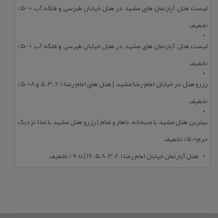
لیست هتل آپارتمان های مشهد در هتل خیابان طبرسی و فلکه آب + 50%
تخفیف
لیست هتل آپارتمان های مشهد در هتل خیابان طبرسی و فلکه آب + 50%
تخفیف
رزرو هتل در خیابان امام رضا مشهد | هتل‌ های امام رضا 1، 2، 3، 5 و 8+50%
تخفیف
بهترین هتل مشهد با صبحانه، ناهار و شام | رزرو هتل مشهد با غذا نزدیک
حرم+50% تخفیف
هتل آپارتمان خیابان امام رضا 1، 2، 3، 5،8 ،16 | تا 90 % تخفیف