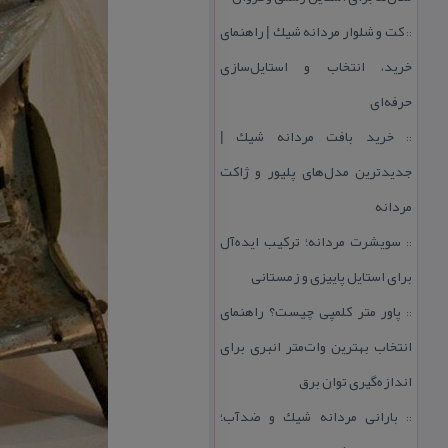
كت و شلوار مردانه شیك | راهنمای
::
خرید، انتخاب و استایل‌سازی
حرفه‌ای
خرید بافت مردانه شیك |
::
جدیدترین مدل‌های پلیور و ژاكت
مردانه
سویشرت مردانه؛ تركیب ایده‌آل
::
برای استایل پاییزی و زمستانی
پاور متر كلمپی چیست؟ راهنمای
::
انتخاب بهترین وات‌متر انبری برای
اندازه‌گیری توان برق
بارانی مردانه شیك و ضدآب؛
::