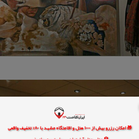
🎁 امکان رزرو بیش از 1000 هتل و اقامتگاه مشهد با 80% تخفیف واقعی
🏨 هتل، هتل آپارتمان، سوئیت و مهمانپذیر