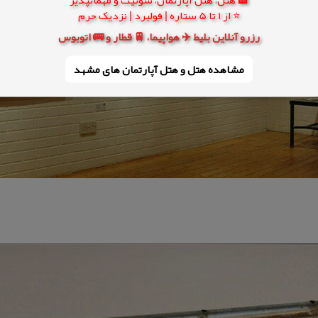
⭐ از 1 تا 5 ستاره | فولبرد | نزدیک حرم
رزرو آنلاین بلیط ✈️ هواپیما، 🚆 قطار و 🚌 اتوبوس
مشاهده هتل و هتل‌ آپارتمان های مشهد