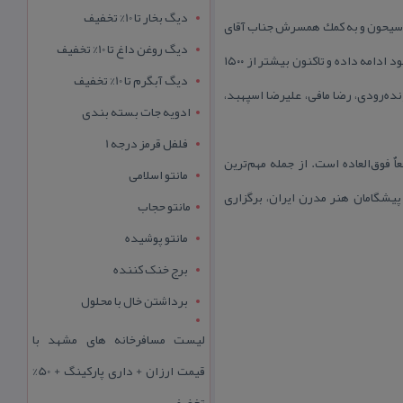
دیگ بخار تا 10% تخفیف
 كه در سال ۱۳۴۵ هجری شمسی به وسیله معصومه سیحون و به كمك همسرش جناب آقای
دیگ روغن داغ تا 10% تخفیف
هوشنگ سیحون افتتاح گردید. این مجموعه، از همان سال تأسیس با مدیریت و تلاش بی‌وقفه این بانوی محترم، به فعالیت خود ادامه داده و تاكنون بیشتر از ۱۵۰۰
دیگ آبگرم تا 10% تخفیف
ده‌رودی، رضا مافی، علیرضا اسپهبد،
ادویه جات بسته بندی
فلفل قرمز درجه 1
ه این رقم واقعاٌ فوق‌العاده است. از جمله مهم‌ترین
مانتو اسلامی
 پیشگامان هنر مدرن ایران، برگزاری
مانتو حجاب
مانتو پوشیده
برج خنک کننده
برداشتن خال با محلول
لیست مسافرخانه های مشهد با
قیمت ارزان + داری پارکینگ + 50%
تخفیف