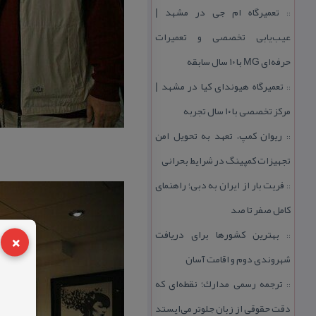
تعمیرگاه ام جی در مشهد |
::
عیب‌یابی تخصصی و تعمیرات
حرفه‌ای MG با ۱۰ سال سابقه
تعمیرگاه هیوندای كیا در مشهد |
::
مركز تخصصی با ۱۰ سال تجربه
ریوان كمپ، تعهد به تحویل امن
::
تجهیزات كمپینگ در شرایط بحرانی
فریت بار از ایران به دبی؛ راهنمای
::
كامل صفر تا صد
×
بهترین كشورها برای دریافت
::
شهروندی دوم و اقامت آسان
ترجمه رسمی مدارك؛ نقطه‌ای كه
::
دقت حقوقی از زبان جلوتر می‌ایستد