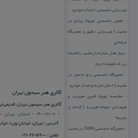
عیب‌یابی تخصصی + امداد خودرو
تعمیر تخصصی تویوتا پرادو در
::
مشهد | عیب‌یابی دقیق و تعمیرگاه
حرفه‌ای
چهار هتل‌ ستاره‌دار مشهد با فاصله
::
زیر 5 دقیقه تا حرم
تعمیرگاه تخصصی رنو داستر در
::
مشهد | ۱۰ سال تجربه و امداد خودرو
گالری هنر سیحون تهران
مقایسه تویوتا كمری هیبرید و
::
گالری هنر سیحون تهران، قدیمی‌ترین نگارخانه هن
هیوندای سوناتا هیبرید | كدام را
1400/12/08
استان : تهران
بخریم؟
آدرس : تهران، خیابان وزرا، خیابان
تعمیرگاه تخصصی SWM در مشهد
::
تلفن : 66059000-021