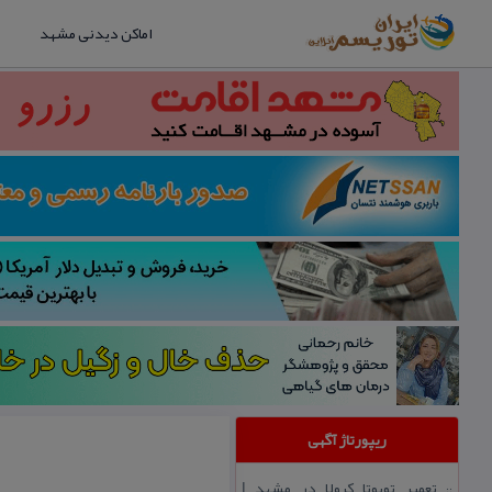
اماکن دیدنی مشهد
ریپورتاژ آگهی
تعمیر تویوتا كرولا در مشهد |
::