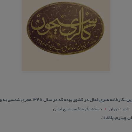
ری فعال در كشور بوده كه در سال ۱۳۴۵ هجری شمسی به وسیله معصومه سیحون
شهر : تهران
دسته : فرهنگسراهای ایران
 چهارم، پلاك ۱۱.