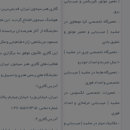
| تعمیر موتور، گیربكس و عیب‌یابی
برق
تعمیرگاه تخصصی كیا موهاوی در
::
نمایشگاه از آثار هنرمندان برجسته ا
مشهد | عیب‌یابی و تعمیر موتور و
تعلیق بادی
مسعود عربشاهی، ژازه طباطبایی و مكرمه
تعمیرگاه تخصصی چری در مشهد |
::
۱۰ سال تجربه و امداد خودرو
فعالیت‌های گالری هنر سیحون تهران، 
تعمیرگاه هایما در مشهد | عیب‌یابی
::
نمایشگاه های رسمی هنری و تسهیل و ت
تخصصی و امداد فوری
آدرس گالری ۱:
تعمیرات تخصصی لكسوس در
::
تهران، خیابان وزرا، خیابان چهارم، پلاك ۱۱.
مشهد | عیب‌یابی حرفه‌ای و امداد
شماره تماس: ۵۵۷۱۱۳۰۵-(۰۲۱)
فوری
آدرس گالری ۲:
مكانیك سیار در مشهد | عیب‌یابی و
::
تهران، خیابان مقدس اردبیلی، خیابان كیه