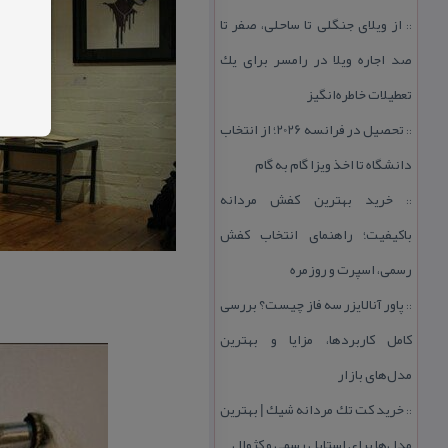
از ویلای جنگلی تا ساحلی، صفر تا
::
صد اجاره ویلا در رامسر برای یك
تعطیلات خاطره‌انگیز
تحصیل در فرانسه 2026؛ از انتخاب
::
دانشگاه تا اخذ ویزا گام به گام
خرید بهترین كفش مردانه
::
باكیفیت؛ راهنمای انتخاب كفش
رسمی، اسپرت و روزمره
پاور آنالایزر سه فاز چیست؟ بررسی
::
كامل كاربردها، مزایا و بهترین
مدل‌های بازار
خرید كت تك مردانه شیك | بهترین
::
مدل‌ها برای استایل رسمی و كژوال