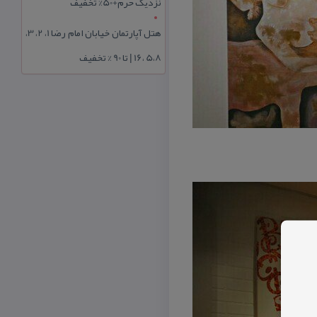
نزدیک حرم+50% تخفیف
هتل آپارتمان خیابان امام رضا 1، 2، 3،
5،8 ،16 | تا 90 % تخفیف